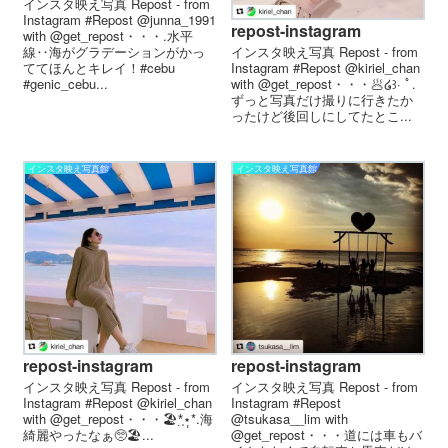
インスタ映え写真 Repost - from
Instagram #Repost @junna_1991
repost-instagram
with @get_repost・・・.水平
線‥海がグラデーションがかっ
インスタ映え写真 Repost - from
ててほんとキレイ！#cebu
Instagram #Repost @kiriel_chan
#genic_cebu...
with @get_repost・・・🥟໒꒱· ﾟ.
ずっと写真だけ撮りに行きたか
ったけど後回しにしてたとこ...
インスタ映え写真館
インスタ映え写真館
repost-instagram
repost-instagram
インスタ映え写真 Repost - from
インスタ映え写真 Repost - from
Instagram #Repost @kiriel_chan
Instagram #Repost
with @get_repost・・・🏖*̣̩⋆̩*.海
@tsukasa__lim with
綺麗やったなぁ🥺🏖...
@get_repost・・・道には車もバ