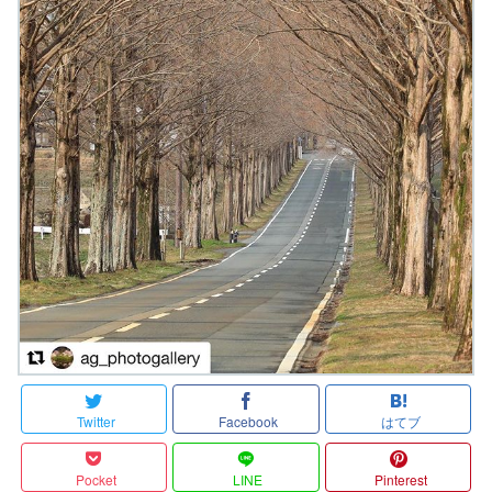
Twitter
Facebook
はてブ
Pocket
LINE
Pinterest