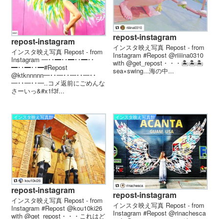
repost-instagram
repost-instagram
インスタ映え写真 Repost - from
インスタ映え写真 Repost - from
Instagram #Repost @riiiina0310
Instagram ━･･━･･━･･━･･
with @get_repost・・・🏝🏝🏝
━･･━･･━ #Repost
sea×swing...海の中...
@ktknnnnn ━･･━･･━･･━･･
━･･━･･━ . . コメ返前にごめんな
さーいっ&#x1f3f...
インスタ映え写真館
インスタ映え写真館
repost-instagram
repost-instagram
インスタ映え写真 Repost - from
インスタ映え写真 Repost - from
Instagram #Repost @kou10ki26
Instagram #Repost @rinachesca
with @get_repost・・・これはど