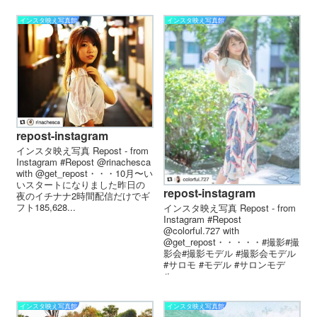
インスタ映え写真館
インスタ映え写真館
repost-instagram
インスタ映え写真 Repost - from
Instagram #Repost @rinachesca
with @get_repost・・・10月〜い
いスタートになりました昨日の
repost-instagram
夜のイチナナ2時間配信だけでギ
フト185,628...
インスタ映え写真 Repost - from
Instagram #Repost
@colorful.727 with
@get_repost・・・・・#撮影#撮
影会#撮影モデル #撮影会モデル
#サロモ #モデル #サロンモデ
ル...
インスタ映え写真館
インスタ映え写真館