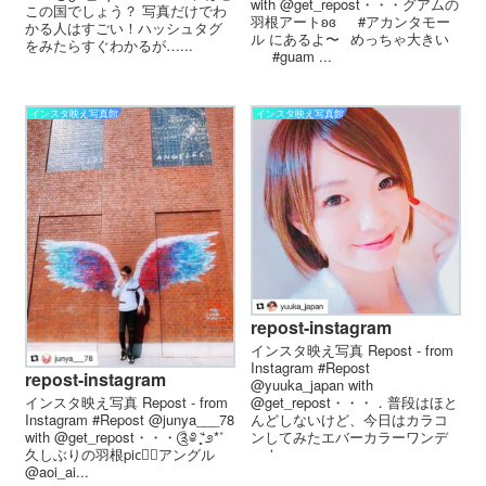
with @get_repost・・・グアムの
この国でしょう？ 写真だけでわ
羽根アートʚɞ⠀⠀#アカンタモー
かる人はすごい！ハッシュタグ
ル にあるよ〜⠀めっちゃ大きい
をみたらすぐわかるが…...
⠀⠀#guam ...
インスタ映え写真館
インスタ映え写真館
repost-instagram
インスタ映え写真 Repost - from
Instagram #Repost
repost-instagram
@yuuka_japan with
インスタ映え写真 Repost - from
@get_repost・・・． 普段はほと
Instagram #Repost @junya___78
んどしないけど、 今日はカラコ
with @get_repost・・・‬༊༅ ͙̥̇⁺೨*˚
ンしてみた エバーカラーワンデ
久しぶりの羽根pic🏽✩アングル
ー ナ...
@aoi_ai...