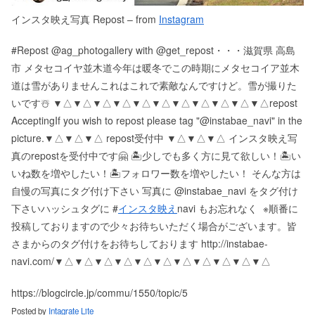
インスタ映え写真 Repost – from
Instagram
#Repost @ag_photogallery with @get_repost・・・滋賀県 高島
市 メタセコイヤ並木道︎今年は暖冬でこの時期にメタセコイア並木
道は雪がありませんこれはこれで素敵なんですけど。雪が撮りた
いです☃️ ▼△▼△▼△▼△▼△▼△▼△▼△▼△▼△▼△ repost
Accepting If you wish to repost please tag "@instabae_navi" in the
picture. ▼△▼△▼△ repost受付中 ▼△▼△▼△ インスタ映え写
真のrepostを受付中です🤗 🏝少しでも多く方に見て欲しい！ 🏝い
いね数を増やしたい！ 🏝フォロワー数を増やしたい！ そんな方は
自慢の写真にタグ付け下さい 写真に @instabae_navi をタグ付け
下さい️ ハッシュタグに #
インスタ映え
navi もお忘れなく ️ ※順番に
投稿しておりますので少々お待ちいただく場合がございます。 皆
さまからのタグ付けをお待ちしております http://instabae-
navi.com/ ▼△▼△▼△▼△▼△▼△▼△▼△▼△▼△▼△
https://blogcircle.jp/commu/1550/topic/5
Posted by
Intagrate Lite