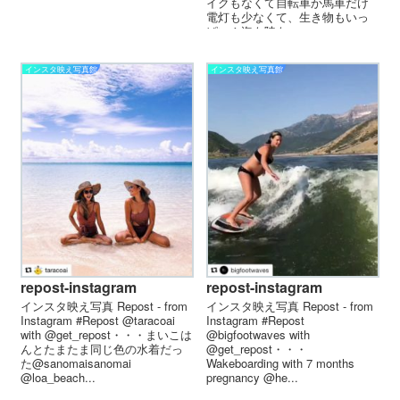
イクもなくて自転車か馬車だけ
電灯も少なくて、生き物もいっ
ぱい！海も陸も...
インスタ映え写真館
インスタ映え写真館
repost-instagram
repost-instagram
インスタ映え写真 Repost - from
インスタ映え写真 Repost - from
Instagram #Repost @taracoai
Instagram #Repost
with @get_repost・・・まいこは
@bigfootwaves with
んとたまたま同じ色の水着だっ
@get_repost・・・
た@sanomaisanomai
Wakeboarding with 7 months
@loa_beach...
pregnancy @he...