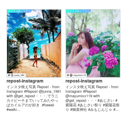
インスタ映え写真館
インスタ映え写真館
repost-instagram
repost-instagram
インスタ映え写真 Repost - from
インスタ映え写真 Repost - from
Instagram #Repost @junna_1991
Instagram #Repost
with @get_repost・・・.でラニ
@mayumixx119 with
カイビーチまでいってみたやっ
@get_repost・・・#あじさい #
ぱカイルアのが好き .#hawaii
紫陽花 #あじさい祭り #紫陽花祭
#waiki...
り #御裳神社 #みもじんじゃ #...