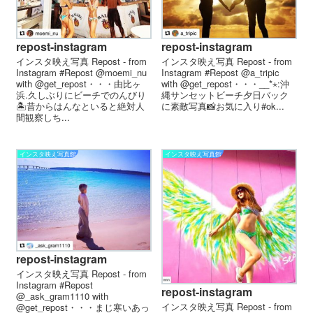
repost-instagram
repost-instagram
インスタ映え写真 Repost - from
インスタ映え写真 Repost - from
Instagram #Repost @moemi_nu
Instagram #Repost @a_tripic
with @get_repost・・・由比ヶ
with @get_repost・・・__*⋆︎:沖
浜.久しぶりにビーチでのんびり
縄サンセットビーチ夕日バック
🏝昔からはんなといると絶対人
に素敵写真📸お気に入り︎︎#ok...
間観察しち...
インスタ映え写真館
インスタ映え写真館
repost-instagram
インスタ映え写真 Repost - from
Instagram #Repost
repost-instagram
@_ask_gram1110 with
インスタ映え写真 Repost - from
@get_repost・・・まじ寒いあっ