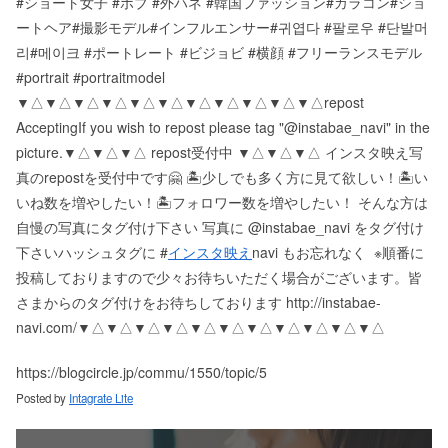
#ショート女子 #ボブ #外ハネ #韓国ファッション#カラコン#ショ
ートヘア#撮影モデル#インフルエンサー#귀엽다 #팔로우 #단발머
리#메이크 #ポートレート #ビジョビ #横顔 #フリーランスモデル
#portrait #portraitmodel
▼△▼△▼△▼△▼△▼△▼△▼△▼△▼△▼△ repost
Accepting If you wish to repost please tag "@instabae_navi" in the
picture. ▼△▼△▼△ repost受付中 ▼△▼△▼△ インスタ映え写
真のrepostを受付中です🤗 🏝少しでも多く方に見て欲しい！ 🏝い
いね数を増やしたい！ 🏝フォロワー数を増やしたい！ そんな方は
自慢の写真にタグ付け下さい 写真に @instabae_navi をタグ付け
下さい️ ハッシュタグに #
インスタ映え
navi もお忘れなく ️ ※順番に
投稿しておりますので少々お待ちいただく場合がございます。 皆
さまからのタグ付けをお待ちしております http://instabae-
navi.com/ ▼△▼△▼△▼△▼△▼△▼△▼△▼△▼△▼△
https://blogcircle.jp/commu/1550/topic/5
Posted by
Intagrate Lite