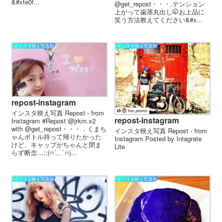
&#xfe0f...
@get_repost・・・.テンション
上がって歯茎丸出し🤭お上品に
笑う方法教えてください&#x...
インスタ映え写真館
インスタ映え写真館
repost-instagram
インスタ映え写真 Repost - from
repost-instagram
Instagram #Repost @jrkm.x2
with @get_repost・・・．くまち
インスタ映え写真 Repost - from
ゃんボトル持って帰りたかった
Instagram Posted by Intagrate
けど、キャップがちゃんと閉ま
Lite
らず断念…:;(∩´﹏`∩)...
インスタ映え写真館
インスタ映え写真館