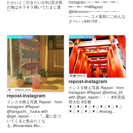
Instagram ━･･━･･━･･━･･
たかいとこ行きたい(≧∀≦)宮古島
━･･━･･━ #Repost
の海はキラキラ輝いてたまじ透
@ktknnnnn ━･･━･･━･･━･･
明でエ...
━･･━･･━ . . コメ返前にごめんな
さーいっ&#x1f3f...
インスタ映え写真館
インスタ映え写真館
repost-instagram
インスタ映え写真 Repost - from
Instagram #Repost @eriiina_25
repost-instagram
with @get_repost・・・.#伏見稲
荷大社 #京都
インスタ映え写真 Repost - from
▼△▼△▼△▼△▼△▼△▼△
Instagram #Repost
▼△▼△▼△▼△ #instag...
@taniguchi__fuuka with
@get_repost・・・*...夏に近づ
いてくると飲みたくな
る..#linoandaia #lin...