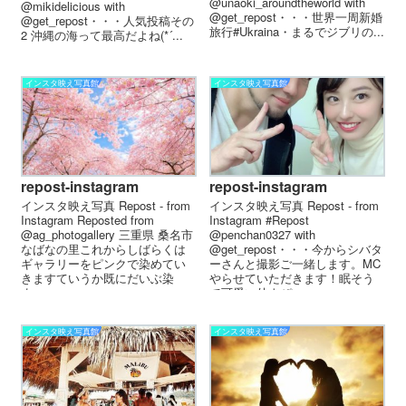
@unaoki_aroundtheworld with
@mikidelicious with
@get_repost・・・世界一周新婚
@get_repost・・・人気投稿その
旅行️#Ukraina・まるでジブリの...
2️️ㅤ ㅤ沖縄の海って最高だよね(*´...
インスタ映え写真館
インスタ映え写真館
repost-instagram
repost-instagram
インスタ映え写真 Repost - from
インスタ映え写真 Repost - from
Instagram Reposted from
Instagram #Repost
@ag_photogallery 三重県 桑名市
@penchan0327 with
なばなの里︎これからしばらくは
@get_repost・・・今からシバタ
ギャラリーをピンクで染めてい
ーさんと撮影ご一緒します。MC
きますていうか既にだいぶ染
やらせていただきます！眠そう
ま...
で可愛い仲よぴ...
インスタ映え写真館
インスタ映え写真館