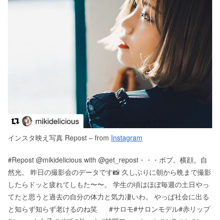
インスタ映え写真 Repost – from
Instagram
#Repost @mikidelicious with @get_repost・・・ボブ。横顔。自
然光。ㅤ ㅤ昨日の撮影会のデータです📸️ㅤ ㅤ久しぶりに朝から晩まで撮影
したらドッと疲れてしもた〜〜。ㅤ ㅤ学生の頃はほぼ毎週の土日やっ
てたと思うと過去の自分の体力と気力凄いわ。ㅤ ㅤやっぱ社会に出る
と知らず知らず老けるのね笑ㅤ ㅤㅤ ㅤㅤ ㅤㅤ ㅤㅤ ㅤㅤ ㅤ#サロモ#サロンモデル#赤リップ