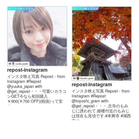
インスタ映え写真館
インスタ映え写真館
repost-instagram
インスタ映え写真 Repost - from
Instagram #Repost
repost-instagram
@yuuka_japan with
インスタ映え写真 Repost - from
@get_repost・・・可愛いカラコ
Instagram #Repost
ンGET 今なら初回購入
@toyoshi_gram with
￥900(￥700 OFF)(税抜) って安
@get_repost・・・.古寺のもみ
す...
じに誘われて.鐘楼付近のもみじ
は現在も見頃です.#本興寺 #湖西
市 #...