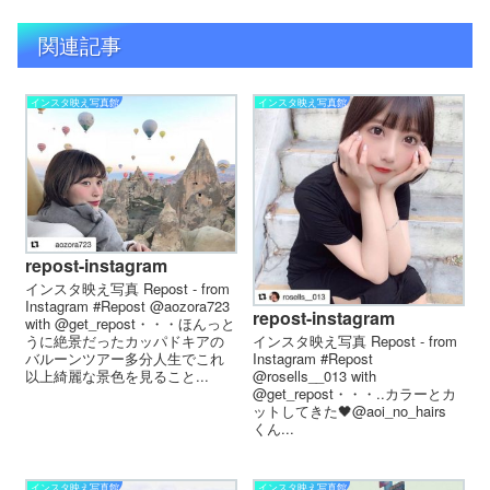
関連記事
インスタ映え写真館
インスタ映え写真館
repost-instagram
インスタ映え写真 Repost - from
Instagram #Repost @aozora723
repost-instagram
with @get_repost・・・ほんっと
うに絶景だったカッパドキアの
インスタ映え写真 Repost - from
バルーンツアー多分人生でこれ
Instagram #Repost
以上綺麗な景色を見ること...
@rosells__013 with
@get_repost・・・︎︎︎..カラーとカ
ットしてきた🖤@aoi_no_hairs
くん...
インスタ映え写真館
インスタ映え写真館