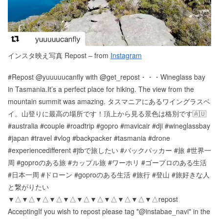
インスタ映え写真 Repost – from
Instagram
#Repost @yuuuuucanfly with @get_repost・・・Wineglass bay
in Tasmania.It’s a perfect place for hiking. The view from the
mountain summit was amazing. タスマニアにあるワイングラスベ
イ。山登りに最高の場所です！頂上から見る景色は格別です🇦🇺
#australia #couple #roadtrip #gopro #mavicair #dji #wineglassbay
#japan #travel #vlog #backpacker #tasmania #drone
#experiencedifferent #jtbで旅したい #バックパッカー #旅 #世界一
周 #goproのある旅 #カップル旅 #ワーホリ #ゴープロのある生活
#日本一周 #ドローン #goproのある生活 #旅行 #登山 #旅好きな人
と繋がりたい
▼△▼△▼△▼△▼△▼△▼△▼△▼△▼△▼△ repost
Accepting If you wish to repost please tag "@instabae_navi" in the