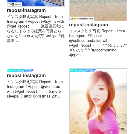
repost-instagram
インスタ映え写真 Repost - from
Instagram #Repost @tsytmt with
repost-instagram
@get_repost・・・絶景風景秋に
インスタ映え写真 Repost - from
なるしそろそろ紅葉を写真とら
Instagram #Repost
ないと#japan #滋賀県 #shiga #琵
@coffeestand.nico with
琶湖 ...
@get_repost・・・***おはようご
ざいます*****#goodmorning
#japan ...
インスタ映え写真館
インスタ映え写真館
repost-instagram
インスタ映え写真 Repost - from
Instagram #Repost @wellettas
with @get_repost・・・5 more
sleeps! 🏻 (#tbt Christmas 201...