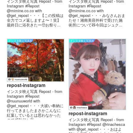
インスタ映え写真 Repost - from
インスタ映え写真 Repost - from
Instagram #Repost
Instagram #Repost
@mimine.co.co with
@mimine.co.co with
@get_repost・・・【この投稿は
@get_repost・・・みなさんおま
全力でコメ返しますよ〜！笑】
たせ！湘南美容外科で受けた施
最終日に浴衣きたー🥺お祭り...
術所について🧸今回はシュク...
インスタ映え写真館
インスタ映え写真館
repost-instagram
インスタ映え写真 Repost - from
Instagram #Repost
@nuunuuworld with
@get_repost・・・大祓い奉納に
行ってきましたまさかこんなに
repost-instagram
紅葉しているとは思わなかった
インスタ映え写真 Repost - from
ので感動何と言っ...
Instagram #Repost @rinachesca
with @get_repost・・・おはよ