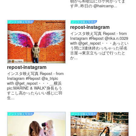
朝から和歌山にロケ向かってま
す💭..昨日の @haircamp...
インスタ映え写真館
インスタ映え写真館
repost-instagram
インスタ映え写真 Repost - from
Instagram #Repost @rika.n.0329
with @get_repost・・・あっとい
う間に3連休終わっちゃった🤣名
古屋→東京立ちっぱで行ったと
か...
repost-instagram
インスタ映え写真 Repost - from
Instagram #Repost @a_tripic
with @get_repost・・・__横浜
pic:MARINE & WALK*身長もう
すこし高かったらいい感じに羽
生...
インスタ映え写真館
インスタ映え写真館