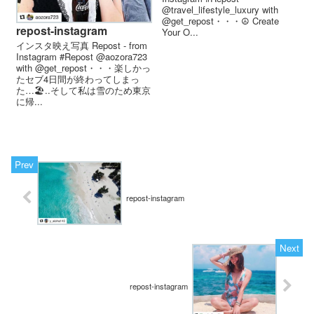
@travel_lifestyle_luxury with
@get_repost・・・☮️ Create
repost-instagram
Your O...
インスタ映え写真 Repost - from
Instagram #Repost @aozora723
with @get_repost・・・楽しかっ
たセブ4日間が終わってしまっ
た…🏖..そして私は雪のため東京
に帰...
repost-instagram
repost-instagram