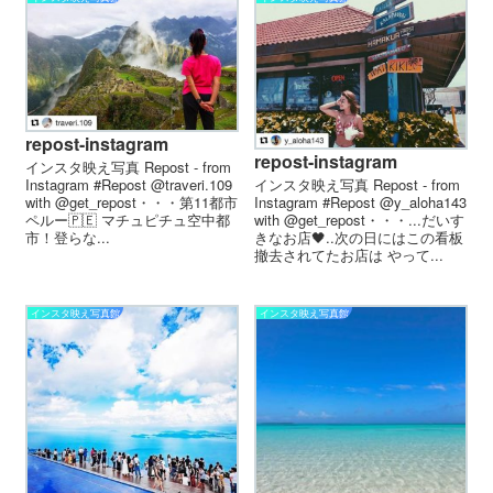
repost-instagram
repost-instagram
インスタ映え写真 Repost - from
Instagram #Repost @traveri.109
インスタ映え写真 Repost - from
with @get_repost・・・第11都市
Instagram #Repost @y_aloha143
ペルー🇵🇪 マチュピチュ 空中都
with @get_repost・・・...だいす
市！登らな...
きなお店🖤..次の日にはこの看板
撤去されてたお店は やって...
インスタ映え写真館
インスタ映え写真館