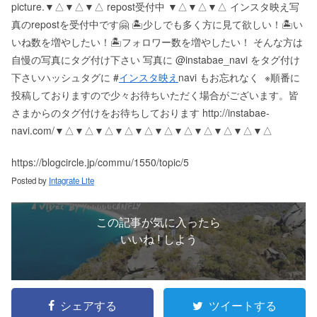
picture. ▼△▼△▼△ repost受付中 ▼△▼△▼△ インスタ映え写
真のrepostを受付中です🤗 🏝少しでも多く方に見て欲しい！ 🏝い
いね数を増やしたい！ 🏝フォロワー数を増やしたい！ そんな方は
自慢の写真にタグ付け下さい 写真に @instabae_navi をタグ付け
下さい️ ハッシュタグに #
インスタ映え
navi もお忘れなく ️ ※順番に
投稿しておりますので少々お待ちいただく場合がございます。 皆
さまからのタグ付けをお待ちしております http://instabae-
navi.com/ ▼△▼△▼△▼△▼△▼△▼△▼△▼△▼△▼△
https://blogcircle.jp/commu/1550/topic/5
Posted by
Intagrate Lite
この記事が気に入ったら
いいね ! しよう
シェアする
ツイートする