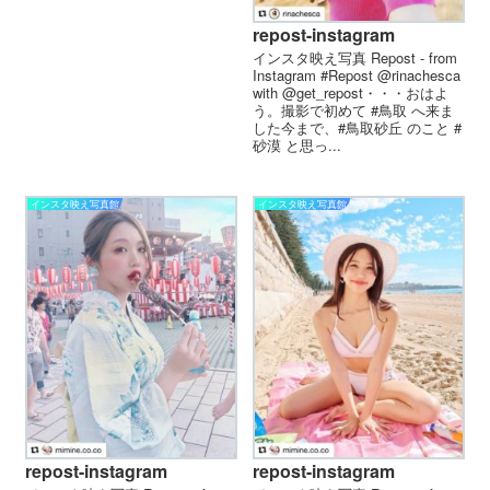
repost-instagram
インスタ映え写真 Repost - from
Instagram #Repost @rinachesca
with @get_repost・・・おはよ
う。撮影で初めて #鳥取 へ来ま
した今まで、#鳥取砂丘 のこと #
砂漠 と思っ...
インスタ映え写真館
インスタ映え写真館
repost-instagram
repost-instagram