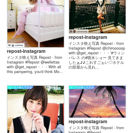
repost-instagram
インスタ映え写真 Repost - from
Instagram #Repost @chirooooop
repost-instagram
with @get_repost・・・’#ウィン
インスタ映え写真 Repost - from
パレス の#噴水ショー 見てきま
Instagram #Repost @wellettas
したぁ♪♪これすごぉい♡ホテル
with @get_repost・・・With all
の部屋から見れ...
this pampering, you'd think Mo...
インスタ映え写真館
インスタ映え写真館
repost-instagram
インスタ映え写真 Repost - from
Instagram #Repost