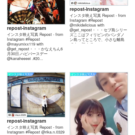
repost-instagram
インスタ映え写真 Repost - from
Instagram #Repost
@mikidelicious with
repost-instagram
@get_repost・・・セブ島シリー
インスタ映え写真 Repost - from
ズここはフィリピンのパンダノ
Instagram #Repost
ン島ってところで、小さな離島
@mayumixx119 with
です♩初めて...
@get_repost・・・かなえちん️6
月30日.ハピバースデー
@kanaheeeei .#20...
インスタ映え写真館
インスタ映え写真館
repost-instagram
インスタ映え写真 Repost - from
Instagram #Repost @rika.n.0329