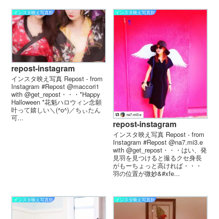
インスタ映え写真館
インスタ映え写真館
repost-instagram
インスタ映え写真 Repost - from
Instagram #Repost @maccori1
with @get_repost・・・*Happy
Halloween *花魁ハロウィン念願
叶って嬉しい＼(^o^)／ちぃたん
可...
repost-instagram
インスタ映え写真 Repost - from
Instagram #Repost @na7.mi3.e
with @get_repost・・・はい、発
見羽を見つけると撮るクセ身長
がもーちょっと高ければ・・・
羽の位置が微妙&#xfe...
インスタ映え写真館
インスタ映え写真館