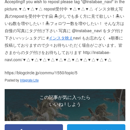
Accepting If you wish to repost please tag "@instabae_navi" in the
picture. ▼△▼△▼△ repost受付中 ▼△▼△▼△ インスタ映え写
真のrepostを受付中です🤗 🏝少しでも多く方に見て欲しい！ 🏝い
いね数を増やしたい！ 🏝フォロワー数を増やしたい！ そんな方は
自慢の写真にタグ付け下さい 写真に @instabae_navi をタグ付け
下さい️ ハッシュタグに #
インスタ映え
navi もお忘れなく ️ ※順番に
投稿しておりますので少々お待ちいただく場合がございます。 皆
さまからのタグ付けをお待ちしております http://instabae-
navi.com/ ▼△▼△▼△▼△▼△▼△▼△▼△▼△▼△▼△
https://blogcircle.jp/commu/1550/topic/5
Posted by
Intagrate Lite
この記事が気に入ったら
いいね ! しよう