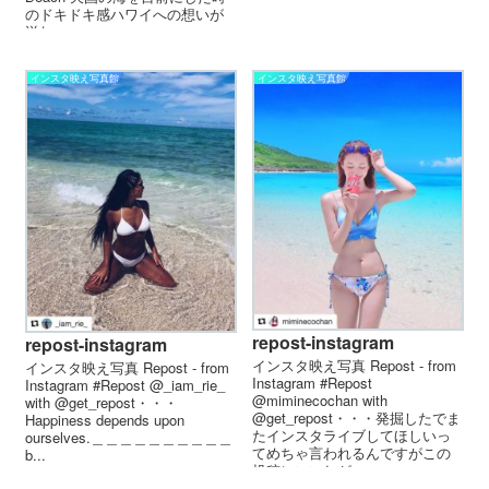
のドキドキ感ハワイへの想いが
溢れ...
インスタ映え写真館
インスタ映え写真館
repost-instagram
repost-instagram
インスタ映え写真 Repost - from
インスタ映え写真 Repost - from
Instagram #Repost
Instagram #Repost @_iam_rie_
@miminecochan with
with @get_repost・・・
@get_repost・・・発掘したでま
Happiness depends upon
たインスタライブしてほしいっ
ourselves.＿＿＿＿＿＿＿＿＿＿
てめちゃ言われるんですがこの
b...
投稿にいいねが...