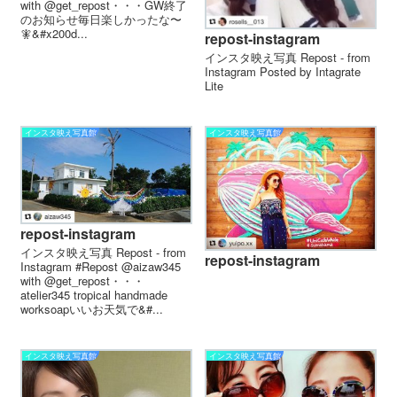
with @get_repost・・・GW終了
のお知らせ️毎日楽しかったな〜
🧚&#x200d...
repost-instagram
インスタ映え写真 Repost - from
Instagram Posted by Intagrate
Lite
インスタ映え写真館
インスタ映え写真館
repost-instagram
インスタ映え写真 Repost - from
repost-instagram
Instagram #Repost @aizaw345
with @get_repost・・・
atelier345 tropical handmade
worksoapいいお天気で&#...
インスタ映え写真館
インスタ映え写真館