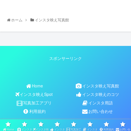
ホーム
インスタ映え写真館
スポンサーリンク
Home
インスタ映え写真館
インスタ映えSpot
インスタ映えのコツ
写真加工アプリ
インスタ用語
利用規約
お問い合わせ
Copyright © 2017-2026 【公式】インスタ映えNAVI All Rights
Reserved.
Home
インスタ
インスタ映
インスタ
写真加工
インスタ
利用規約
お問い合