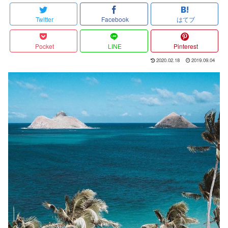
Twitter
Facebook
はてブ
Pocket
LINE
Pinterest
2020.02.18
2019.09.04