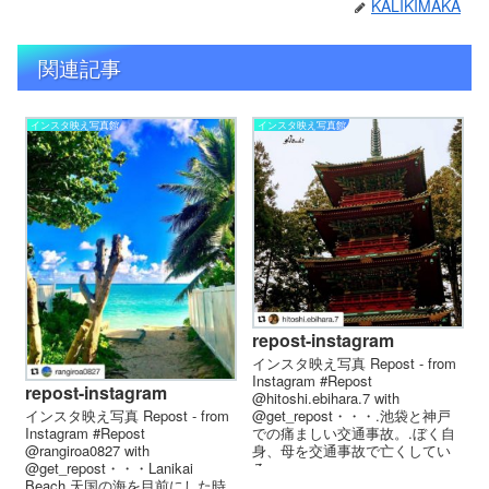
KALIKIMAKA
関連記事
インスタ映え写真館
インスタ映え写真館
repost-instagram
インスタ映え写真 Repost - from
Instagram #Repost
repost-instagram
@hitoshi.ebihara.7 with
インスタ映え写真 Repost - from
@get_repost・・・.池袋と神戸
Instagram #Repost
での痛ましい交通事故。.ぼく自
@rangiroa0827 with
身、母を交通事故で亡くしてい
@get_repost・・・Lanikai
る...
Beach 天国の海を目前にした時