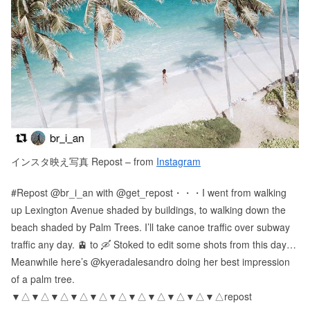
インスタ映え写真 Repost – from
Instagram
#Repost @br_i_an with @get_repost・・・I went from walking
up Lexington Avenue shaded by buildings, to walking down the
beach shaded by Palm Trees. I’ll take canoe traffic over subway
traffic any day. 🚊 to 🛶 Stoked to edit some shots from this day…
Meanwhile here’s @kyeradalesandro doing her best impression
of a palm tree.
▼△▼△▼△▼△▼△▼△▼△▼△▼△▼△▼△ repost