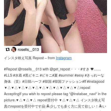
インスタ映え写真 Repost – from
Instagram
#Repost @rosells__013 with @get_repost・・・#すき 🖤……
#LLS #水着 #黒ビキニ #ビキニ#夏 #summer #sexy #きっれーな
身体 （笑）#日韓ハーフ #韓国 #韓国ファッション#ff #instagood
▼△▼△▼△▼△▼△▼△▼△▼△▼△▼△▼△ repost
Accepting If you wish to repost please tag "@instabae_navi" in the
picture. ▼△▼△▼△ repost受付中 ▼△▼△▼△ インスタ映え写
真のrepostを受付中です🤗 🏝少しでも多く方に見て欲しい！ 🏝い