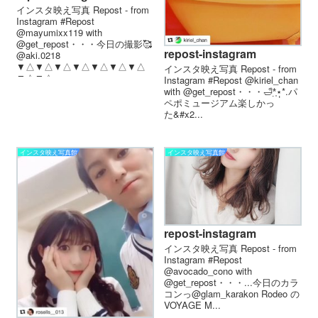
インスタ映え写真 Repost - from
Instagram #Repost
@mayumixx119 with
@get_repost・・・今日の撮影🥰
repost-instagram
@aki.0218
▼△▼△▼△▼△▼△▼△▼△
インスタ映え写真 Repost - from
▼△▼△...
Instagram #Repost @kiriel_chan
with @get_repost・・・🛁*̣̩⋆̩*.パ
ペポミュージアム楽しかっ
た‍&#x2...
インスタ映え写真館
インスタ映え写真館
repost-instagram
インスタ映え写真 Repost - from
Instagram #Repost
@avocado_cono with
@get_repost・・・...今日のカラ
コンっ@glam_karakon Rodeo の
VOYAGE M...