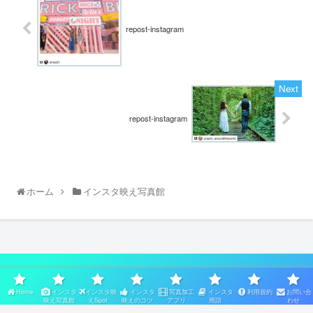
repost-instagram
repost-instagram
ホーム
インスタ映え写真館
スポンサーリンク
Home
インスタ
インスタ映
インスタ
写真加工
インスタ
利用規約
お問い合
映え写真館
えSpot
映えのコツ
アプリ
用語
わせ