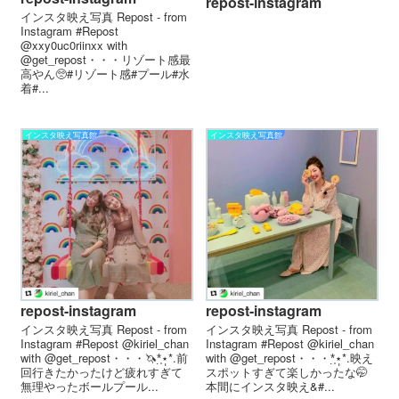
repost-instagram
インスタ映え写真 Repost - from
Instagram #Repost
@xxy0uc0riinxx with
@get_repost・・・リゾート感最
高やん🥺️#リゾート感#プール#水
着#...
インスタ映え写真館
インスタ映え写真館
repost-instagram
repost-instagram
インスタ映え写真 Repost - from
インスタ映え写真 Repost - from
Instagram #Repost @kiriel_chan
Instagram #Repost @kiriel_chan
with @get_repost・・・🦄*̣̩⋆̩*.前
with @get_repost・・・*̣̩⋆̩*.映え
回行きたかったけど疲れすぎて
スポットすぎて楽しかったな🤭
無理やったボールプール...
本間にインスタ映え&#...