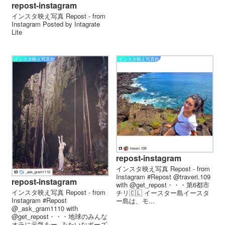
repost-instagram
インスタ映え写真 Repost - from
Instagram Posted by Intagrate
Lite
インスタ映え写真館
インスタ映え写真館
repost-instagram
インスタ映え写真 Repost - from
Instagram #Repost @traveri.109
repost-instagram
with @get_repost・・・第6都市
インスタ映え写真 Repost - from
チリ🇨🇱 イースター島 イースタ
Instagram #Repost
ー島は、モ...
@_ask_gram1110 with
@get_repost・・・地球のみんな
オラに元気をー..みたいなポーズ