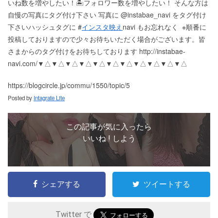
いね数を増やしたい！ 🏝フォロワー数を増やしたい！ そんな方は
自慢の写真にタグ付け下さい 写真に @instabae_navi をタグ付け
下さい️ ハッシュタグに #
インスタ映え
navi もお忘れなく ️ ※順番に
投稿しておりますので少々お待ちいただく場合がございます。 皆
さまからのタグ付けをお待ちしております http://instabae-
navi.com/ ▼△▼△▼△▼△▼△▼△▼△▼△▼△▼△▼△
https://blogcircle.jp/commu/1550/topic/5
Posted by
Intagrate Lite
この記事が気に入ったら
いいね ! しよう
シェアする
ツイートする
Twitter で