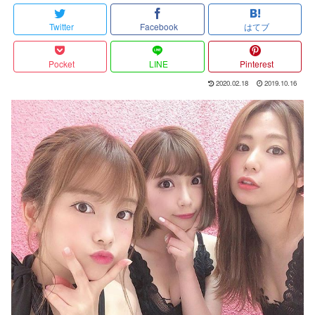
Twitter
Facebook
はてブ
Pocket
LINE
Pinterest
2020.02.18
2019.10.16