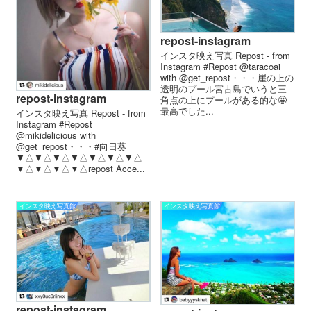
repost-instagram
インスタ映え写真 Repost - from
Instagram #Repost @taracoai
with @get_repost・・・崖の上の
透明のプール宮古島でいうと三
repost-instagram
角点の上にプールがある的な🤩
最高でした...
インスタ映え写真 Repost - from
Instagram #Repost
@mikidelicious with
@get_repost・・・#向日葵
▼△▼△▼△▼△▼△▼△▼△
▼△▼△▼△▼△ repost Acce...
インスタ映え写真館
インスタ映え写真館
repost-instagram