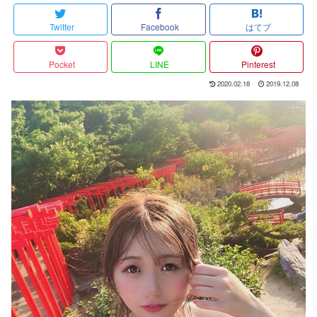
Twitter
Facebook
はてブ
Pocket
LINE
Pinterest
2020.02.18
2019.12.08