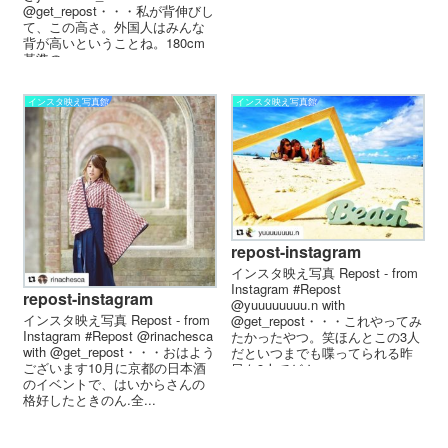
@get_repost・・・私が背伸びし
て、この高さ。外国人はみんな
背が高いということね。180cm
基準の...
インスタ映え写真館
インスタ映え写真館
repost-instagram
インスタ映え写真 Repost - from
Instagram #Repost
repost-instagram
@yuuuuuuuu.n with
インスタ映え写真 Repost - from
@get_repost・・・これやってみ
Instagram #Repost @rinachesca
たかったやつ。笑ほんとこの3人
with @get_repost・・・おはよう
だといつまでも喋ってられる昨
ございます10月に京都の日本酒
日も3人でどん...
のイベントで、はいからさんの
格好したときのん.全...