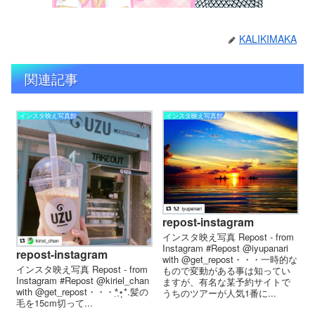
KALIKIMAKA
関連記事
インスタ映え写真館
インスタ映え写真館
repost-instagram
インスタ映え写真 Repost - from
Instagram #Repost @iyupanari
repost-instagram
with @get_repost・・・一時的な
インスタ映え写真 Repost - from
もので変動がある事は知ってい
Instagram #Repost @kiriel_chan
ますが、有名な某予約サイトで
with @get_repost・・・️️️*̣̩⋆̩*.髪の
うちのツアーが人気1番に...
毛を15cm切って...