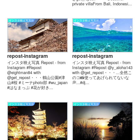
private villaFrom Bali, Indonesi...
インスタ映え写真館
インスタ映え写真館
repost-instagram
repost-instagram
インスタ映え写真 Repost - from
インスタ映え写真 Repost - from
Instagram #Repost
Instagram #Repost @y_aloha143
@eightman84 with
with @get_repost・・・...全然こ
@get_repost・・・鶴山公園#津
のコ📸使ってあげられてないな
山#桜 #ミーナphoto部 #wu_japan
💭...#dj...
#はなまっぷ #花が好き...
インスタ映え写真館
インスタ映え写真館