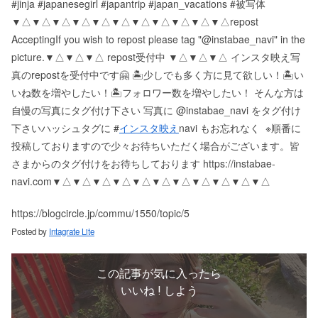
#jinja #japanesegirl #japantrip #japan_vacations #被写体
▼△▼△▼△▼△▼△▼△▼△▼△▼△▼△▼△ repost
Accepting If you wish to repost please tag "@instabae_navi" in the
picture. ▼△▼△▼△ repost受付中 ▼△▼△▼△ インスタ映え写
真のrepostを受付中です🤗 🏝少しでも多く方に見て欲しい！ 🏝い
いね数を増やしたい！ 🏝フォロワー数を増やしたい！ そんな方は
自慢の写真にタグ付け下さい 写真に @instabae_navi をタグ付け
下さい️ ハッシュタグに #
インスタ映え
navi もお忘れなく ️ ※順番に
投稿しておりますので少々お待ちいただく場合がございます。 皆
さまからのタグ付けをお待ちしております https://instabae-
navi.com ▼△▼△▼△▼△▼△▼△▼△▼△▼△▼△▼△
https://blogcircle.jp/commu/1550/topic/5
Posted by
Intagrate Lite
この記事が気に入ったら
いいね ! しよう