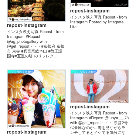
repost-instagram
インスタ映え写真 Repost - from
Instagram Posted by Intagrate
repost-instagram
Lite
インスタ映え写真 Repost - from
Instagram #Repost
@ag_photogallery with
@get_repost・・・#京都府 京都
市 東寺 #真言宗総本山 #教王護
国寺︎#五重の塔 のリフレク...
インスタ映え写真館
インスタ映え写真館
repost-instagram
インスタ映え写真 Repost - from
Instagram #Repost @junya___78
with @get_repost・・・.県営2号
🤔倉庫なのか…海を見ながらラ
repost-instagram
ンチしてるとイケてる気分にな