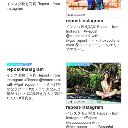
インスタ映え写真 Repost - from
Instagram
repost-instagram
インスタ映え写真 Repost - from
Instagram #Repost
@akinochan07 with
@get_repost・・・.#tokyodisne
ysea 🌎.ディズニーシーのエリア
でアラビ...
インスタ映え写真館
インスタ映え写真館
repost-instagram
インスタ映え写真 Repost - from
Instagram #Repost @reoron1110
with @get_repost・・・きらびや
かなラクーア#カメラすきな人と
繋がりたい #写真好きな人と繋が
りたい #写真を...
repost-instagram
インスタ映え写真 Repost - from
Instagram #Repost
@yuuuuuuuu.n with
@get_repost・・・Beautiful