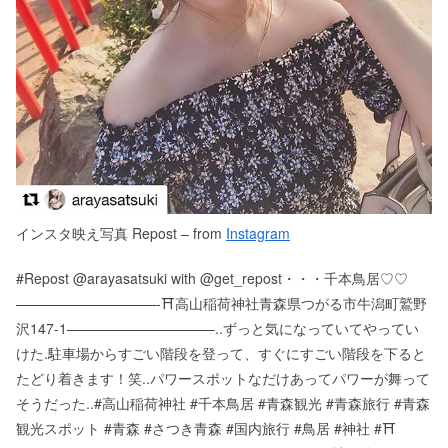
インスタ映え写真 Repost – from
Instagram
#Repost @arayasatsuki with @get_repost・・・千本鳥居♡♡
——————————-⛩高山稲荷神社青森県つがる市牛潟町鷲野
沢147-1——————————–..ずっと気になっていてやってい
けた️.駐車場からすごい階段を登って、すぐにすごい階段を下ると
たどり着きます！笑..パワースポットなだけあってパワーが舞って
そうだった..#高山稲荷神社 #千本鳥居 #青森観光 #青森旅行 #青森
観光スポット #青森 #さつき青森 #国内旅行 #鳥居 #神社 #⛩