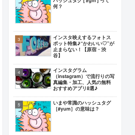
ハッシュタグ [ #gm ] って
何？
インスタ映えするフォトス
ポット特集♪“かわいい♡”が
止まらない！【原宿・渋
谷】
インスタグラム
（instagram）で流行りの写
真編集・加工、人気の無料
おすすめアプリ8選♪
いまや常識のハッシュタグ
［#yum］の意味は？