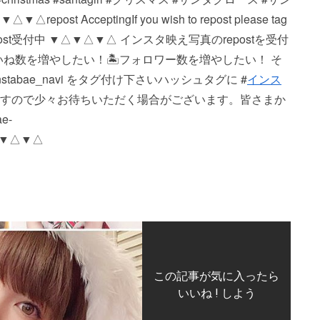
ccepting If you wish to repost please tag
▼△▼△ repost受付中 ▼△▼△▼△ インスタ映え写真のrepostを受付
いいね数を増やしたい！ 🏝フォロワー数を増やしたい！ そ
bae_navi をタグ付け下さい️ ハッシュタグに #
インス
おりますので少々お待ちいただく場合がございます。 皆さまか
e-
△▼△▼△
この記事が気に入ったら
いいね ! しよう