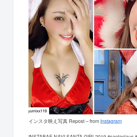
インスタ映え写真 Repost – from
Instagram
INSTABAE NAVI SANTA GIRL️2019 #santacl