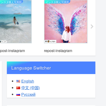
インスタ映え写真館
インスタ映え写真館
インスタ映
epost-instagram
repost-instagram
repost-i
Language Switcher
English
中文 (中国)
Русский