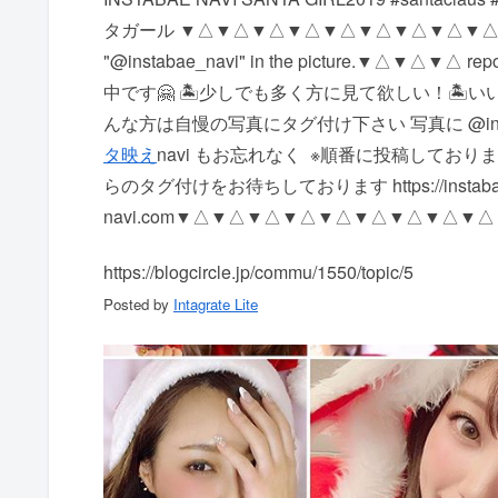
タガール ▼△▼△▼△▼△▼△▼△▼△▼△▼△▼△▼△ repost A
"@instabae_navi" in the picture. ▼△
中です🤗 🏝少しでも多く方に見て欲しい！ 🏝
んな方は自慢の写真にタグ付け下さい 写真に @insta
タ映え
navi もお忘れなく ️ ※順番に投稿して
らのタグ付けをお待ちしております https://instaba
navi.com ▼△▼△▼△▼△▼△▼△▼△▼△▼
https://blogcircle.jp/commu/1550/topic/5
Posted by
Intagrate Lite