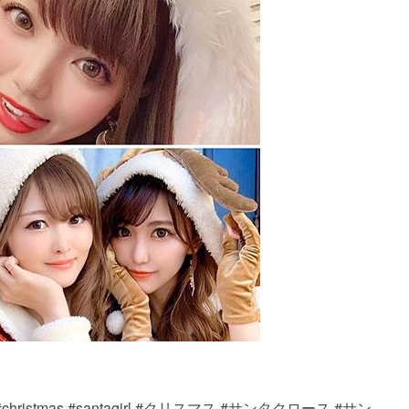
aus #christmas #santagirl #クリスマス #サンタクロース #サン