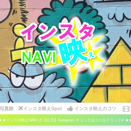
写真館
インスタ映えSpot
インスタ映えのコツ
★★インスタ映えNAVI の【公式】Instagram チェックはココをクリック♪ ★