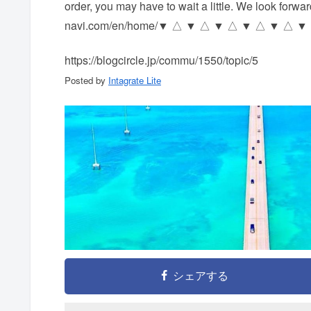
order, you may have to wait a little. We look forwar
navi.com/en/home/ ▼ △ ▼ △ ▼ △ ▼ △ ▼ △ 
https://blogcircle.jp/commu/1550/topic/5
Posted by
Intagrate Lite
シェアする