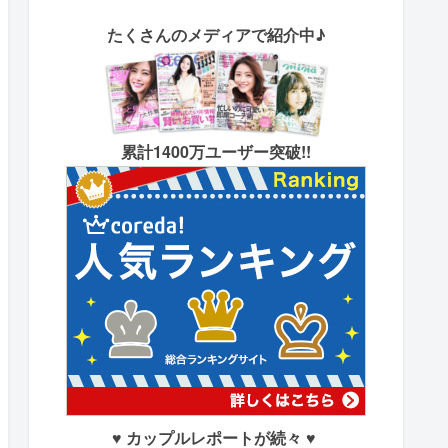
たくさん
のメディアで紹介中♪
累計1400万ユーザー突破!!
♥ カップルレポートが続々 ♥