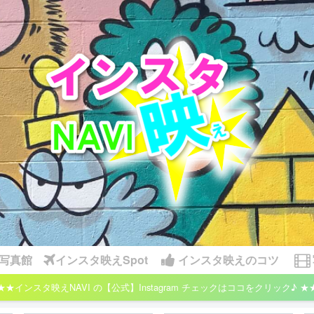
写真館
インスタ映えSpot
インスタ映えのコツ
★★インスタ映えNAVI の【公式】Instagram チェックはココをクリック♪ ★