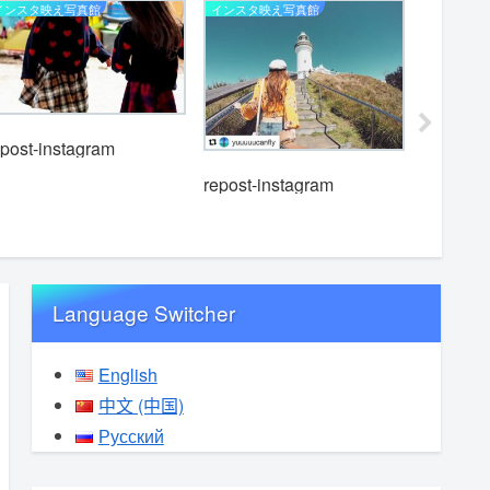
インスタ映え写真館
インスタ映え写真館
インスタ映
epost-instagram
repost-instagram
repost-i
Language Switcher
English
中文 (中国)
Русский