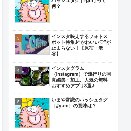
ハッシュタグ [ #gm ] って
何？
インスタ映えするフォトス
ポット特集♪“かわいい♡”が
止まらない！【原宿・渋
谷】
インスタグラム
（instagram）で流行りの写
真編集・加工、人気の無料
おすすめアプリ8選♪
いまや常識のハッシュタグ
［#yum］の意味は？