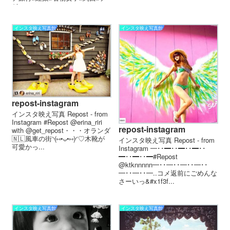
ジ...
インスタ映え写真館
インスタ映え写真館
repost-instagram
インスタ映え写真 Repost - from
Instagram #Repost @erina_riri
repost-instagram
with @get_repost・・・オランダ
🇳🇱風車の街◝(⑅•ᴗ•⑅)◜♡木靴が
インスタ映え写真 Repost - from
可愛かっ...
Instagram ━･･━･･━･･━･･
━･･━･･━ #Repost
@ktknnnnn ━･･━･･━･･━･･
━･･━･･━ . . コメ返前にごめんな
さーいっ&#x1f3f...
インスタ映え写真館
インスタ映え写真館