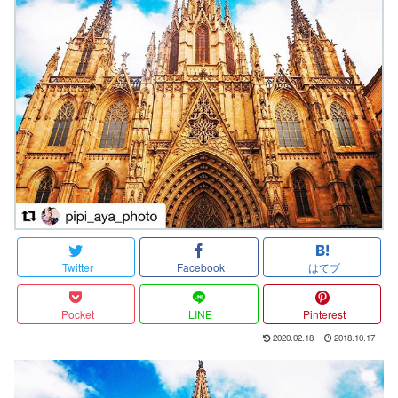
Twitter
Facebook
はてブ
Pocket
LINE
Pinterest
2020.02.18
2018.10.17