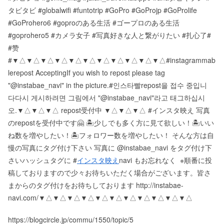
タビタビ #globalwifi #funtotrip #GoPro #GoProjp #GoProlife
#GoProhero6 #goproのある生活 #ゴープロのある生活
#goprohero5 #カメラ女子 #写真好きな人と繋がりたい #扎心了#
#赞
# ▼△▼△▼△▼△▼△▼△▼△▼△▼△▼△▼△ #instagrammab
le repost Accepting If you wish to repost please tag
"@instabae_navi" in the picture. #인스타빨 repost을 접수 중입니
다 다시 게시하려면 그림에서 "@instabae_navi"라고 태그하십시
오. ▼△▼△▼△ repost受付中 ▼△▼△▼△ #インスタ映え 写真
のrepostを受付中です🤗 🏝少しでも多く方に見て欲しい！ 🏝いい
ね数を増やしたい！ 🏝フォロワー数を増やしたい！ そんな方は自
慢の写真にタグ付け下さい 写真に @instabae_navi をタグ付け下
さい️ ハッシュタグに #
インスタ映え
navi もお忘れなく ️ ※順番に投
稿しておりますので少々お待ちいただく場合がございます。 皆さ
まからのタグ付けをお待ちしております http://instabae-
navi.com/ ▼△▼△▼△▼△▼△▼△▼△▼△▼△▼△▼△
https://blogcircle.jp/commu/1550/topic/5