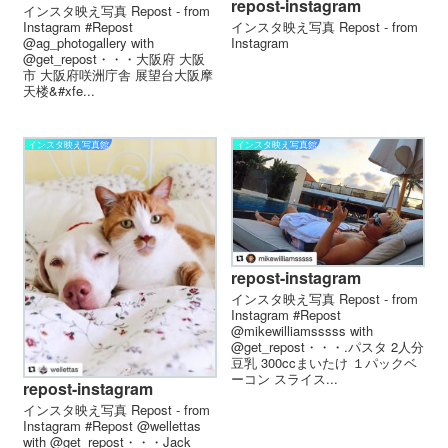
repost-instagram
インスタ映え写真 Repost - from
Instagram #Repost
インスタ映え写真 Repost - from
@ag_photogallery with
Instagram
@get_repost・・・大阪府 大阪
市 大阪府咲洲庁舎 展望台︎️大阪摩
天楼&#xfe...
インスタ映え写真館
インスタ映え写真館
repost-instagram
インスタ映え写真 Repost - from
Instagram #Repost
@mikewilliamsssss with
@get_repost・・・.パスタ 2人分
豆乳 300ccまいたけ １パックベ
ーコン スライス...
repost-instagram
インスタ映え写真 Repost - from
Instagram #Repost @wellettas
with @get_repost・・・Jack ️