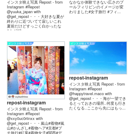
なかなか体験できない広さのプ
インスタ映え写真 Repost - from
ールフィリピンのイメージが変
Instagram #Repost
わりました#女子旅行 #フィ...
@yuuka_japan with
@get_repost・・・大好きな夏が
終わりに近づいてて寂しい これ
夏前だけどすっごく白かったな
&#x1f97...
インスタ映え写真館
インスタ映え写真館
repost-instagram
インスタ映え写真 Repost - from
Instagram #Repost
@happytravel.maco with
@get_repost・・・海が一望でき
repost-instagram
るとっておきの場所..何度も行き
たくなる..ここから先にはもっ...
インスタ映え写真 Repost - from
Instagram #Repost
@xxy0uc0riinxx with
@get_repost・・・嵐山#着物#嵐
山#かんざし#着物ヘア#京都#プ
チ旅行#紅葉#着物女子#関西#デ