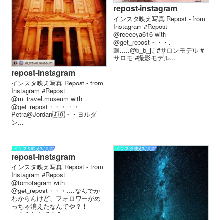
repost-instagram
インスタ映え写真 Repost - from
Instagram #Repost
@reeeeya616 with
@get_repost・・・.
🏼.....@b_b_j.j #サロンモデル #
サロモ #撮影モデル...
repost-instagram
インスタ映え写真 Repost - from
Instagram #Repost
@m_travel.museum with
@get_repost・・・・・
Petra@Jordan🇯🇴・・ヨルダ
ン...
インスタ映え写真館
インスタ映え写真館
repost-instagram
インスタ映え写真 Repost - from
Instagram #Repost
@tomotagram with
@get_repost・・・....なんでか
わからんけど、フォロワーがめ
っちゃ消えたなんでや？！
へ！？なんで！？....