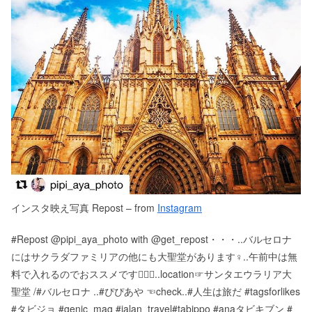
インスタ映え写真 Repost – from
Instagram
#Repost @pipi_aya_photo with @get_repost・・・..バルセロナ
にはサクラダファミリアの他にも大聖堂があります‍♀️..午前中は無
料で入れるのでおススメです🧚🏼‍♀️..location☞サンタエウラリア大
聖堂 /#バルセロナ ..#ぴぴあや ☜check..#人生は旅だ #tagsforlikes
#タビジョ #genic_mag #jalan_travel#tabippo #anaタビキブン #