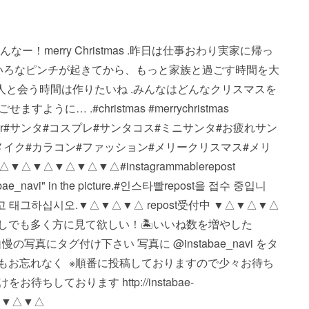
・・・️ .みんなー！merry Christmas .昨日は仕事おわり実家に帰っ
ろいろなピンチが起きてから、もっと家族と過ごす時間を大
な人と会う時間は作りたいね .みんなはどんなクリスマスを
… .#christmas #merrychristmas
iends#winter#サンタ#コスプレ#サンタコス#ミニサンタ#お疲れサン
メイク#カラコン#ファッション#メリークリスマス#メリ
△▼△▼△▼△ #instagrammable repost
instabae_navi" in the picture. #인스타빨 repost을 접수 중입니
i"라고 태그하십시오. ▼△▼△▼△ repost受付中 ▼△▼△▼△
🏝少しでも多く方に見て欲しい！ 🏝いいね数を増やした
写真にタグ付け下さい 写真に @instabae_navi をタ
vi もお忘れなく ️ ※順番に投稿しておりますので少々お待ち
しております http://instabae-
△▼△▼△