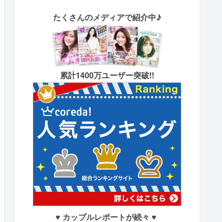
たくさん
のメディアで紹介中♪
累計1400万ユーザー突破!!
♥ カップルレポートが続々 ♥