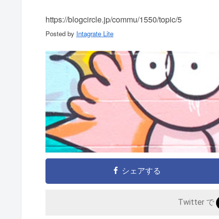
https://blogcircle.jp/commu/1550/topic/5
Posted by
Intagrate Lite
シェアする
Twitter で