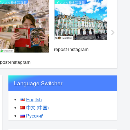
インスタ映え写真館
インスタ映え写真館
インスタ映
repost-instagram
epost-instagram
repost-i
Language Switcher
English
中文 (中国)
Русский