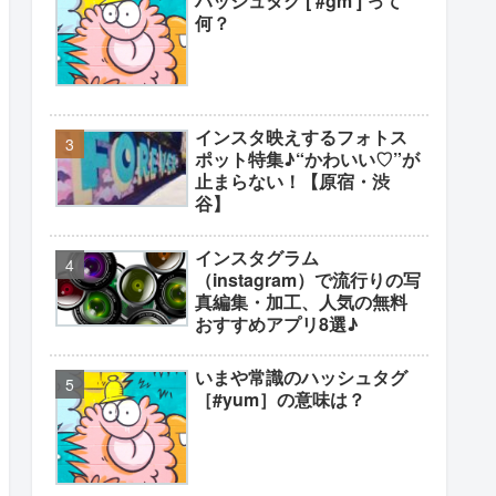
ハッシュタグ [ #gm ] って
何？
インスタ映えするフォトス
ポット特集♪“かわいい♡”が
止まらない！【原宿・渋
谷】
インスタグラム
（instagram）で流行りの写
真編集・加工、人気の無料
おすすめアプリ8選♪
いまや常識のハッシュタグ
［#yum］の意味は？