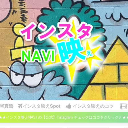
写真館
インスタ映えSpot
インスタ映えのコツ
★★インスタ映えNAVI の【公式】Instagram チェックはココをクリック♪ ★