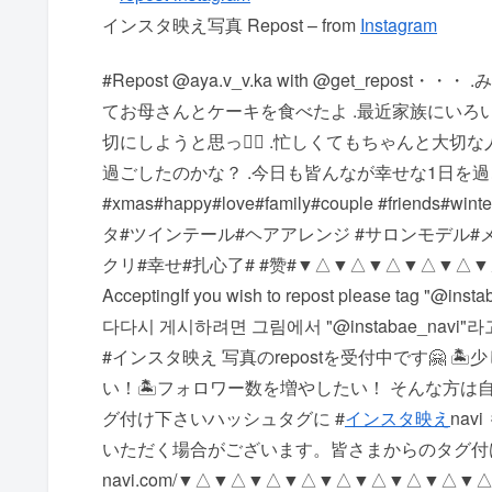
インスタ映え写真 Repost – from
Instagram
#Repost @aya.v_v.ka with @get_repost
てお母さんとケーキを食べたよ️ .最近家族にい
切にしようと思った🏻 .忙しくてもちゃんと大切
過ごしたのかな？ .今日も皆んなが幸せな1日を過ごせますように
#xmas#happy#love#family#couple #fr
タ#ツインテール#ヘアアレンジ #サロンモデル#
クリ#幸せ#扎心了# #赞# ▼△▼△▼△▼△▼△▼△▼△▼
Accepting If you wish to repost please tag "@
다 다시 게시하려면 그림에서 "@instabae_nav
#インスタ映え 写真のrepostを受付中です🤗 
い！ 🏝フォロワー数を増やしたい！ そんな方は自慢の
グ付け下さい️ ハッシュタグに #
インスタ映え
na
いただく場合がございます。 皆さまからのタグ付けをお待ち
navi.com/ ▼△▼△▼△▼△▼△▼△▼△▼△▼