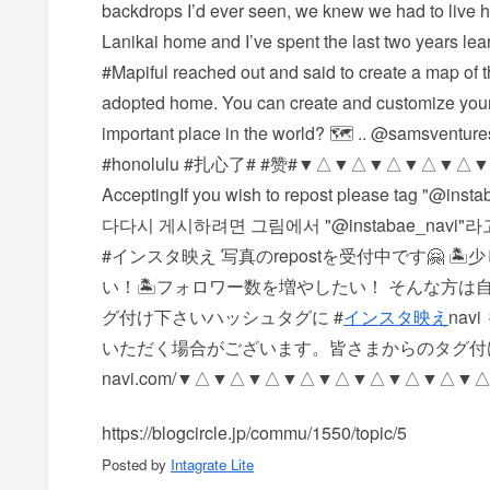
backdrops I’d ever seen, we knew we had to live he
Lanikai home and I’ve spent the last two years lear
#Mapiful reached out and said to create a map of t
adopted home. You can create and customize you
important place in the world? 🗺 .. @samsventur
#honolulu #扎心了# #赞# ▼△▼△▼△▼△▼△▼△▼
Accepting If you wish to repost please tag "@
다 다시 게시하려면 그림에서 "@instabae_nav
#インスタ映え 写真のrepostを受付中です🤗 
い！ 🏝フォロワー数を増やしたい！ そんな方は自慢の
グ付け下さい️ ハッシュタグに #
インスタ映え
na
いただく場合がございます。 皆さまからのタグ付けをお待ち
navi.com/ ▼△▼△▼△▼△▼△▼△▼△▼△▼
https://blogcircle.jp/commu/1550/topic/5
Posted by
Intagrate Lite