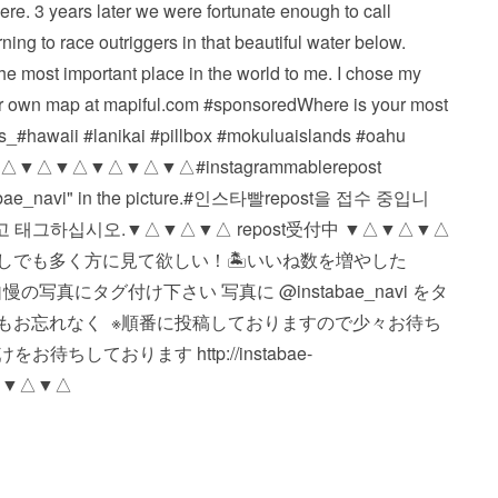
re. 3 years later we were fortunate enough to call
ning to race outriggers in that beautiful water below.
he most important place in the world to me. I chose my
r own map at mapiful.com #sponsoredWhere is your most
es_#hawaii #lanikai #pillbox #mokuluaislands #oahu
△▼△▼△▼△▼△ #instagrammable repost
instabae_navi" in the picture. #인스타빨 repost을 접수 중입니
i"라고 태그하십시오. ▼△▼△▼△ repost受付中 ▼△▼△▼△
🏝少しでも多く方に見て欲しい！ 🏝いいね数を増やした
写真にタグ付け下さい 写真に @instabae_navi をタ
vi もお忘れなく ️ ※順番に投稿しておりますので少々お待ち
しております http://instabae-
△▼△▼△