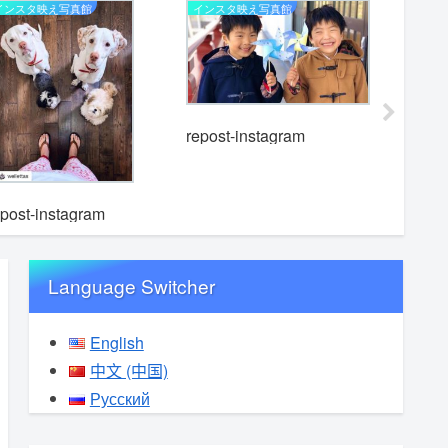
インスタ映え写真館
インスタ映え写真館
インスタ映
repost-instagram
epost-instagram
repost-i
Language Switcher
English
中文 (中国)
Русский