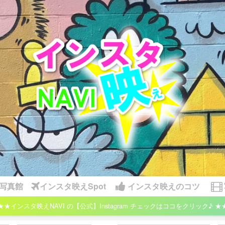
写真館
インスタ映えSpot
インスタ映えのコツ
★★インスタ映えNAVI の【公式】Instagram チェックはココをクリック♪ ★