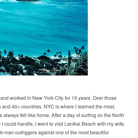
d worked in New York City for 15 years. Over those
ts and 40+ countries. NYC is where I learned the most,
lways felt like home. After a day of surfing on the North
 I could handle, I went to visit Lanikai Beach with my wife.
6-man outriggers against one of the most beautiful