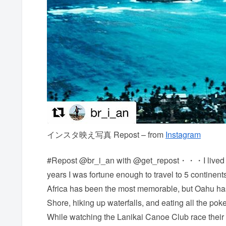
インスタ映え写真 Repost – from
Instagram
#Repost @br_i_an with @get_repost・・・I lived an
years I was fortune enough to travel to 5 continen
Africa has been the most memorable, but Oahu has a
Shore, hiking up waterfalls, and eating all the poke
While watching the Lanikai Canoe Club race their 