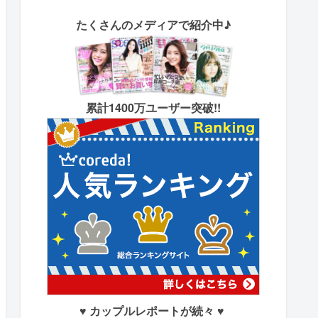
たくさん
のメディアで紹介中♪
累計1400万ユーザー突破!!
♥ カップルレポートが続々 ♥