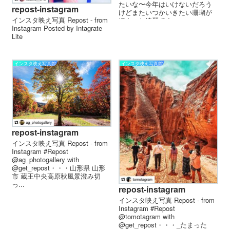
たいな〜今年はいけないだろう
repost-instagram
けどまたいつかいきたい珊瑚が
インスタ映え写真 Repost - from
ほんっと綺麗です...
Instagram Posted by Intagrate
Lite
インスタ映え写真館
インスタ映え写真館
repost-instagram
インスタ映え写真 Repost - from
Instagram #Repost
@ag_photogallery with
@get_repost・・・山形県 山形
市 蔵王中央高原︎️秋風景️澄み切
っ...
repost-instagram
インスタ映え写真 Repost - from
Instagram #Repost
@tomotagram with
@get_repost・・・_ たまった