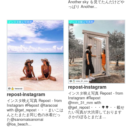
Another sky を見てたんだけど や
っぱり Another...
インスタ映え写真館
インスタ映え写真館
repost-instagram
インスタ映え写真 Repost - from
repost-instagram
Instagram #Repost
インスタ映え写真 Repost - from
@mm_31_mm with
Instagram #Repost @taracoai
@get_repost・・・🌳🌳・・載せ
with @get_repost・・・まいこは
たい写真が大渋滞しております
んとたまたま同じ色の水着だっ
さかのぼるとまだま...
た@sanomaisanomai
@loa_beach...