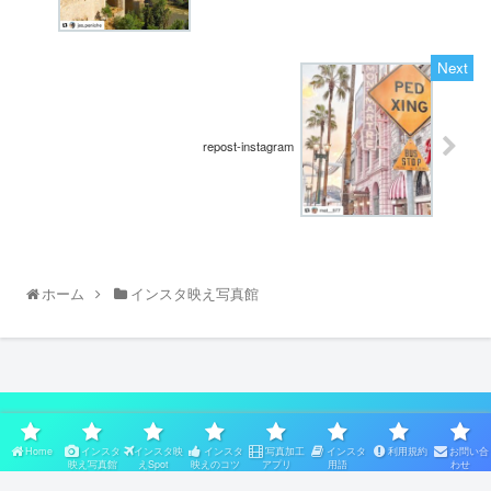
repost-instagram
ホーム
インスタ映え写真館
スポンサーリンク
Home
インスタ
インスタ映
インスタ
写真加工
インスタ
利用規約
お問い合
映え写真館
えSpot
映えのコツ
アプリ
用語
わせ