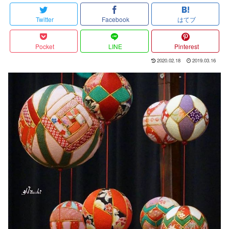
Twitter
Facebook
はてブ
Pocket
LINE
Pinterest
2020.02.18
2019.03.16