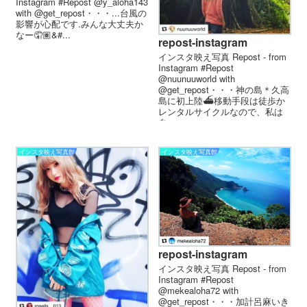
Instagram #Repost @y_aloha143
with @get_repost・・・...台風の
影響が心配です.みんな大丈夫か
なー🤦🏽&#...
repost-instagram
インスタ映え写真 Repost - from
Instagram #Repost
@nuunuuworld with
@get_repost・・・神の島＊久高
島に初上陸⛴移動手段は徒歩か
レンタルサイクルなので、私は
自...
インスタ映え写真館
インスタ映え写真館
repost-instagram
インスタ映え写真 Repost - from
Instagram #Repost
@mekealoha72 with
@get_repost・・・加計呂麻いき