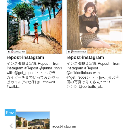
repost-instagram
repost-instagram
インスタ映え写真 Repost - from
インスタ映え写真 Repost - from
Instagram #Repost @junna_1991
Instagram #Repost
with @get_repost・・・.でラニ
@mikidelicious with
カイビーチまでいってみたやっ
@get_repost・・・|ω•｡ ))ﾁﾗｯ今
ぱカイルアのが好き .#hawaii
回の写真はりくさん〜〜！
#waiki...
▷▷▷ @portraits_al...
repost-instagram