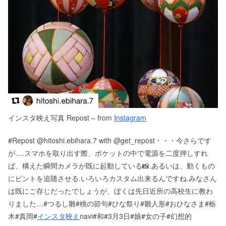
インスタ映え写真 Repost – from
Instagram
#Repost @hitoshi.ebihara.7 with @get_repost・・・今さらです
が….スマホを取り出す際、ポケットの中で電源を二度押しすれ
ば、構えた瞬間カメラが既に起動している📸.あるいは、動くもの
にピントを追随させる.いろいろカスタム出来るんですね.みなさん
は既にご存じだったでしょうが、ぼくは先日近所の高校生に教わ
りました…#つるし雛#桃の節句#ひな祭り#雛人形#おひなさま#栃
木#真岡#
インスタ映え
navi#和#3月3日#娘#女の子#幻想的