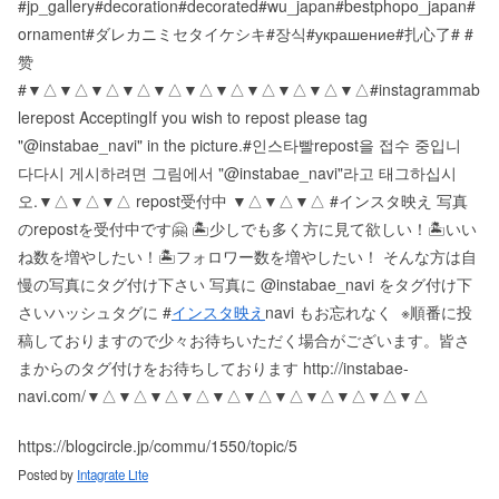
#jp_gallery#decoration#decorated#wu_japan#bestphopo_japan#
ornament#ダレカニミセタイケシキ#장식#украшение#扎心了# #
赞
# ▼△▼△▼△▼△▼△▼△▼△▼△▼△▼△▼△ #instagrammab
le repost Accepting If you wish to repost please tag
"@instabae_navi" in the picture. #인스타빨 repost을 접수 중입니
다 다시 게시하려면 그림에서 "@instabae_navi"라고 태그하십시
오. ▼△▼△▼△ repost受付中 ▼△▼△▼△ #インスタ映え 写真
のrepostを受付中です🤗 🏝少しでも多く方に見て欲しい！ 🏝いい
ね数を増やしたい！ 🏝フォロワー数を増やしたい！ そんな方は自
慢の写真にタグ付け下さい 写真に @instabae_navi をタグ付け下
さい️ ハッシュタグに #
インスタ映え
navi もお忘れなく ️ ※順番に投
稿しておりますので少々お待ちいただく場合がございます。 皆さ
まからのタグ付けをお待ちしております http://instabae-
navi.com/ ▼△▼△▼△▼△▼△▼△▼△▼△▼△▼△▼△
https://blogcircle.jp/commu/1550/topic/5
Posted by
Intagrate Lite