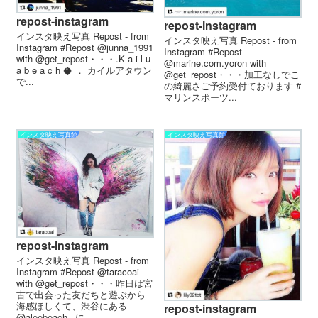
repost-instagram
repost-instagram
インスタ映え写真 Repost - from
インスタ映え写真 Repost - from
Instagram #Repost @junna_1991
Instagram #Repost
with @get_repost・・・.K a i l u
@marine.com.yoron with
a b e a c h 🥥 ． カイルアタウン
@get_repost・・・加工なしでこ
で...
の綺麗さご予約受付ております️ #
マリンスポーツ...
インスタ映え写真館
インスタ映え写真館
repost-instagram
インスタ映え写真 Repost - from
Instagram #Repost @taracoai
with @get_repost・・・昨日は宮
古で出会った友だちと遊ぶから
海感ほしくて、渋谷にある
repost-instagram
@aleebeach_ に...