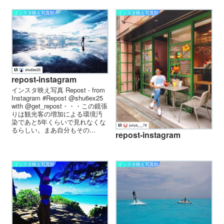
インスタ映え写真館
インスタ映え写真館
repost-instagram
インスタ映え写真 Repost - from
Instagram #Repost @shu6ex25
with @get_repost・・・この鏡張
りは観光客の増加による環境汚
染であと5年くらいで見れなくな
るらしい。まあ自分もその...
repost-instagram
インスタ映え写真館
インスタ映え写真館