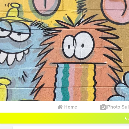
Home
Photo Sui
★