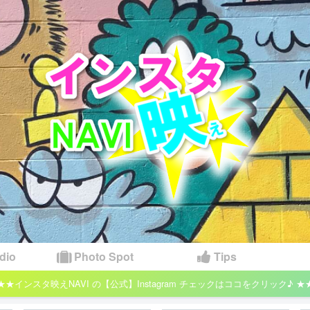
dio
Photo Spot
Tips
★★インスタ映えNAVI の【公式】Instagram チェックはココをクリック♪ ★