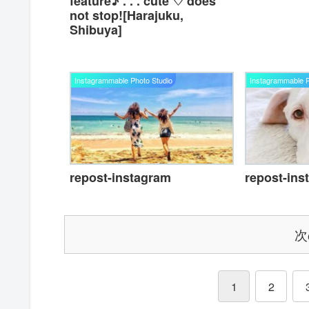
feature♪ . . . cute ♡ does
not stop![Harajuku,
Shibuya]
Instagrammable Photo Studio
Instagrammable P
repost-instagram
repost-ins
次
1
2