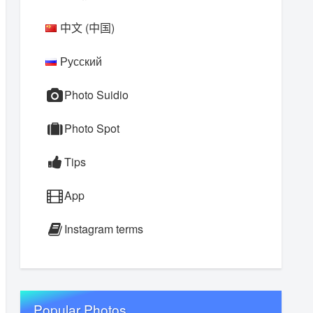
中文 (中国)
Русский
Photo Suidio
Photo Spot
Tips
App
Instagram terms
Popular Photos