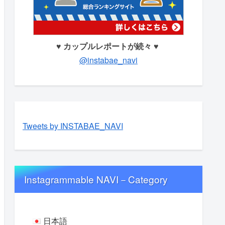
♥ カップルレポートが続々 ♥
@instabae_navi
Tweets by INSTABAE_NAVI
Instagrammable NAVI－Category
日本語