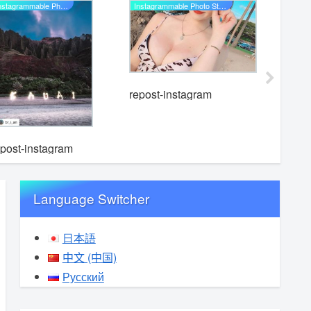
Instagrammable Photo Studio
Instagrammable Photo Studio
repost-instagram
repost-i
epost-instagram
Language Switcher
日本語
中文 (中国)
Русский