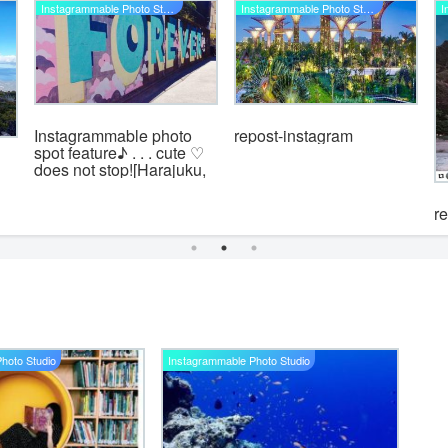
Instagrammable Photo Studio
Instagrammable Photo Studio
Instagrammable photo
repost-instagram
spot feature♪ . . . cute ♡
does not stop![Harajuku,
Shibuya]
r
hoto Studio
Instagrammable Photo Studio