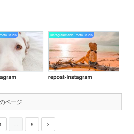
hoto Studio
Instagrammable Photo Studio
tagram
repost-instagram
のページ
3
…
5