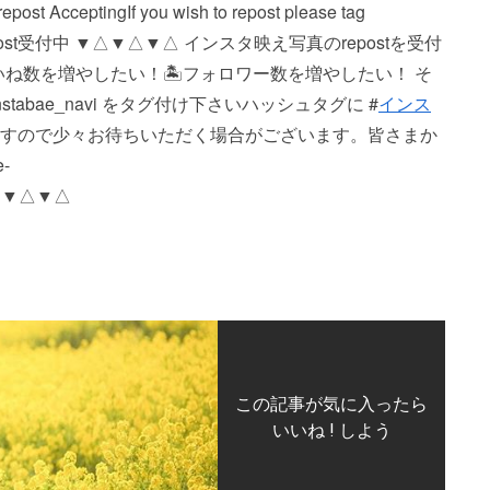
ng If you wish to repost please tag
▼△▼△ repost受付中 ▼△▼△▼△ インスタ映え写真のrepostを受付
いいね数を増やしたい！ 🏝フォロワー数を増やしたい！ そ
bae_navi をタグ付け下さい️ ハッシュタグに #
インス
おりますので少々お待ちいただく場合がございます。 皆さまか
-
△▼△▼△
この記事が気に入ったら
いいね ! しよう