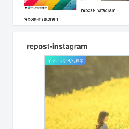
repost-instagram
repost-instagram
repost-instagram
インスタ映え写真館