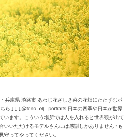
_repost・・・兵庫県 淡路市 あわじ花ざしき︎️菜の花畑にたたずむ️︎ポ
︎@tono_eiji_portraits 日本の四季や日本が世界
ています。︎こういう場所では人を入れると世界観が出て
いいただけるモデルさんには感謝しかありません‍♂️も
見守ってやってください。