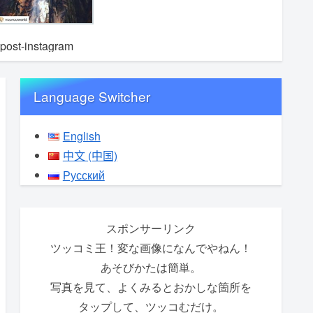
epost-instagram
repost-i
repost-instagram
Language Switcher
English
中文 (中国)
Русский
スポンサーリンク
ツッコミ王！変な画像になんでやねん！
あそびかたは簡単。
写真を見て、よくみるとおかしな箇所を
タップして、ツッコむだけ。