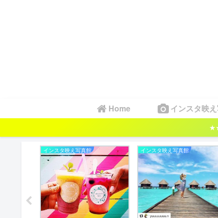
Home
インスタ映え
★
インスタ映え写真館
インスタ映え写真館
m