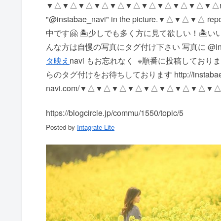
▼△▼△▼△▼△▼△▼△▼△▼△▼△▼△▼△ repost Accepti
"@instabae_navi" in the picture. ▼△
中です🤗 🏝少しでも多く方に見て欲しい！ 🏝
んな方は自慢の写真にタグ付け下さい 写真に @insta
タ映え
navi もお忘れなく ️ ※順番に投稿して
らのタグ付けをお待ちしております http://instabae
navi.com/ ▼△▼△▼△▼△▼△▼△▼△▼△▼
https://blogcircle.jp/commu/1550/topic/5
Posted by
Intagrate Lite