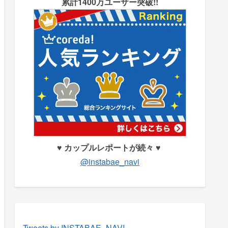
累計1400万ユーザー突破!!
♥ カップルレポートが続々 ♥
@instabae_navi
Tweets by INSTABAE_NAVI