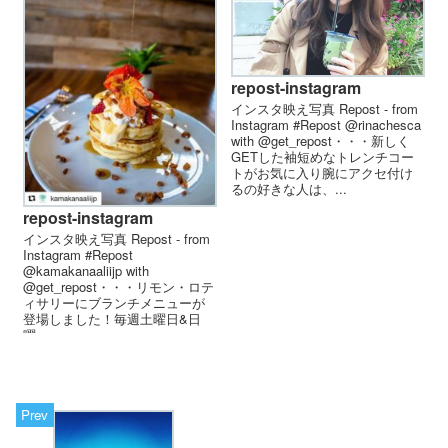
repost-instagram
インスタ映え写真 Repost - from
Instagram #Repost @rinachesca
with @get_repost・・・新しく
GETした袖短めな トレンチコー
トがお気に入り 腕にアクセ付け
るの好きな人は、 ...
repost-instagram
インスタ映え写真 Repost - from
Instagram #Repost
@kamakanaaliijp with
@get_repost・・・リモン・ロテ
ィサリーにブランチメニューが
登場しました！毎週土曜日&日
曜...