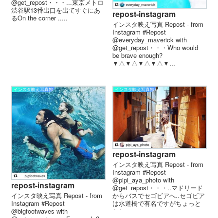
@get_repost・・・...東京メトロ
渋谷駅13番出口を出てすぐにあ
repost-instagram
るOn the corner .....
インスタ映え写真 Repost - from
Instagram #Repost
@everyday_maverick with
@get_repost・・・Who would
be brave enough?
▼△▼△▼△▼△▼...
インスタ映え写真館
インスタ映え写真館
repost-instagram
インスタ映え写真 Repost - from
Instagram #Repost
@pipi_aya_photo with
repost-instagram
@get_repost・・・..マドリード
からバスでセゴビアへ..セゴビア
インスタ映え写真 Repost - from
は水道橋で有名ですがちょっと
Instagram #Repost
した...
@bigfootwaves with