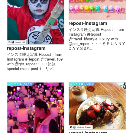
repost-instagram
インスタ映え写真 Repost - from
Instagram #Repost
@travel_lifestyle_luxury with
@get_repost・・・⛱ S U N N Y
repost-instagram
D A Y S &#...
インスタ映え写真 Repost - from
Instagram #Repost @traveri.109
with @get_repost・・・🇲🇽
special event post 1 「リメ...
インスタ映え写真館
インスタ映え写真館
repost-instagram