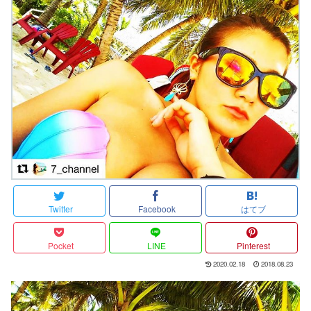
Twitter
Facebook
はてブ
Pocket
LINE
Pinterest
2020.02.18
2018.08.23