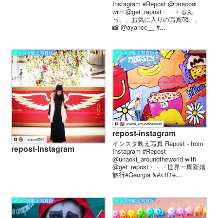
Instagram #Repost @taracoai
with @get_repost・・・るん
っ、、お気に入りの写真🥰、、
📸 @ayance__ #...
インスタ映え写真館
インスタ映え写真館
repost-instagram
インスタ映え写真 Repost - from
repost-instagram
Instagram #Repost
@unaoki_aroundtheworld with
@get_repost・・・世界一周新婚
旅行️#Georgia &#x1f1e...
インスタ映え写真館
インスタ映え写真館