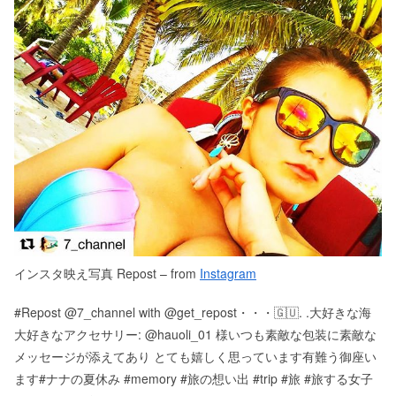
インスタ映え写真 Repost – from
Instagram
#Repost @7_channel with @get_repost・・・🇬🇺. .大好きな海
大好きなアクセサリー: @hauoli_01 様いつも素敵な包装に素敵な
メッセージが添えてあり とても嬉しく思っています有難う御座い
ます#ナナの夏休み #memory #旅の想い出 #trip #旅 #旅する女子