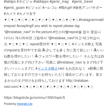
#tabijyo #タビジョ #tabbippo #genic_mag #genic_travel
#genic_guam #ビジョビ #ハレコレ #晴れgirl #旅色アンバサダー
#カメラ #カメラ女子
▼△▼△▼△▼△▼△▼△▼△▼△▼△▼△▼△ #instagrammabl
e repost Accepting If you wish to repost please tag
"@instabae_navi" in the picture. #인스타빨 repost을 접수 중입니
다 다시 게시하려면 그림에서 "@instabae_navi"라고 태그하십시
오. ▼△▼△▼△ repost受付中 ▼△▼△▼△ #インスタ映え 写真
のrepostを受付中です🤗 🏝少しでも多く方に見て欲しい！ 🏝いい
ね数を増やしたい！ 🏝フォロワー数を増やしたい！ そんな方は自
慢の写真にタグ付け下さい 写真に @instabae_navi をタグ付け下
さい️ ハッシュタグに #
インスタ映え
navi もお忘れなく ️ ※順番に投
稿しておりますので少々お待ちいただく場合がございます。 皆さ
まからのタグ付けをお待ちしております http://instabae-
navi.com/ ▼△▼△▼△▼△▼△▼△▼△▼△▼△▼△▼△
https://blogcircle.jp/commu/1550/topic/5
Posted by
Intagrate Lite