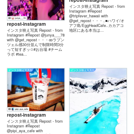
インスタ映え写真 Repost - from
Instagram #Repost
@tripfever_hawaii with
@get_repost・・・..■ハワイ/オ
repost-instagram
アフ島/EggHeadCafe..カカアコ
地区にある本当は...
インスタ映え写真 Repost - from
Instagram #Repost @junya___78
with @get_repost・・・ꙭラプン
ツェル感30分並んで制限時間3分
って短すぎッ✩#お台場 #チーム
ラボ #tea...
インスタ映え写真館
インスタ映え写真館
repost-instagram
インスタ映え写真 Repost - from
Instagram #Repost
@pipi_aya_cafe with