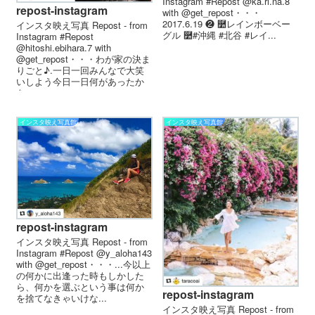
Instagram #Repost @ka.ri.na.8
repost-instagram
with @get_repost・・・
2017.6.19 ❷ ࿺レインボーベー
インスタ映え写真 Repost - from
グル️ ࿺#沖縄 #北谷 #レイ...
Instagram #Repost
@hitoshi.ebihara.7 with
@get_repost・・・わが家の決ま
りごと♪.一日一回みんなで大笑
いしよう今日一日何があったか
を...
インスタ映え写真館
インスタ映え写真館
repost-instagram
インスタ映え写真 Repost - from
Instagram #Repost @y_aloha143
with @get_repost・・・...今以上
の何かに出逢った時もしかした
ら、何かを選ぶという事は何か
repost-instagram
を捨てなきゃいけな...
インスタ映え写真 Repost - from