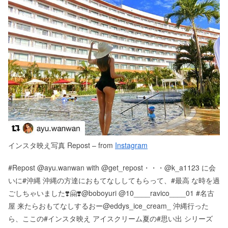
インスタ映え写真 Repost – from
Instagram
#Repost @ayu.wanwan with @get_repost・・・@k_a1123 に会
いに#沖縄 沖縄の方達におもてなししてもらって、#最高 な時を過
ごしちゃいました❣️🤗❣️@boboyuri @10____ravico____01 #名古
屋 来たらおもてなしするおー️@eddys_ice_cream_ 沖縄行った
ら、ここの#インスタ映え アイスクリーム夏の#思い出 シリーズ