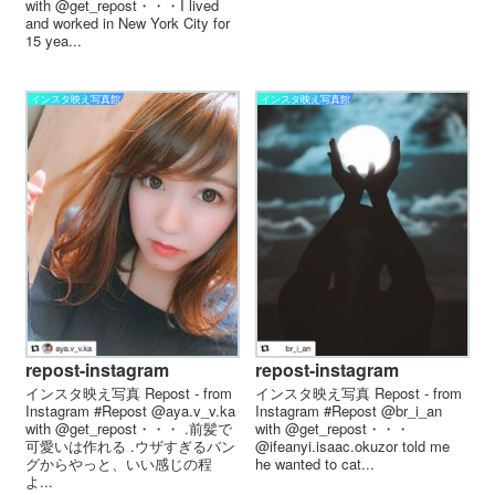
with @get_repost・・・I lived
and worked in New York City for
15 yea...
インスタ映え写真館
インスタ映え写真館
repost-instagram
repost-instagram
インスタ映え写真 Repost - from
インスタ映え写真 Repost - from
Instagram #Repost @aya.v_v.ka
Instagram #Repost @br_i_an
with @get_repost・・・️ .前髪で
with @get_repost・・・
可愛いは作れる .ウザすぎるバン
@ifeanyi.isaac.okuzor told me
グからやっと、いい感じの程
he wanted to cat...
よ...