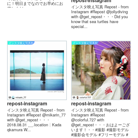
repost-instagram
に！明日までなのでお早めにお
インスタ映え写真 Repost - from
越しくだ...
Instagram #Repost @jollydiving
with @get_repost・・・Did you
know that sea turtles have
special...
インスタ映え写真館
インスタ映え写真館
repost-instagram
repost-instagram
インスタ映え写真 Repost - from
インスタ映え写真 Repost - from
Instagram #Repost @mikarin_77
Instagram #Repost
with @get_repost・・・
@colorful.727 with
2018.08.31 ‪⸒⸒⸒⸒‬‪.location┊︎Kada
@get_repost・・・おはよーござ
qkamura W...
います！・・#撮影 #撮影モデル
#撮影会モデル #フリーモデル #