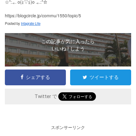
☆*:.｡. o(≧▽≦)o .｡.:*☆
https://blogcircle.jp/commu/1550/topic/5
Posted by
Intagrate Lite
この記事が気に入ったら
いいね ! しよう
シェアする
ツイートする
Twitter で
スポンサーリンク