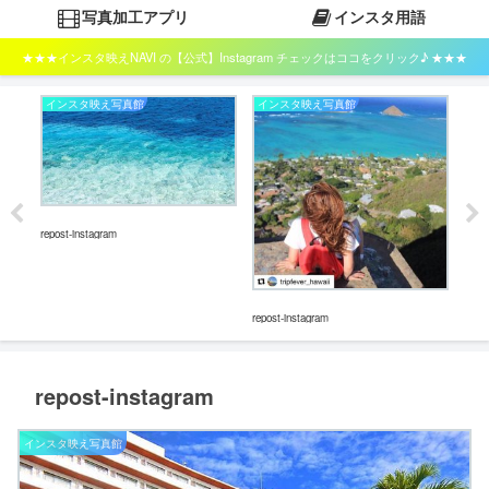
写真加工アプリ
インスタ用語
★★★インスタ映えNAVI の【公式】Instagram チェックはココをクリック♪ ★★★
インスタ映え写真館
インスタ映え写真館
イ
repost-instagram
repost-instagram
repos
repost-instagram
インスタ映え写真館