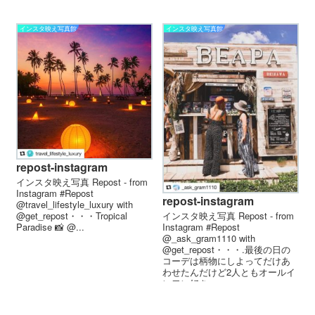
インスタ映え写真館
インスタ映え写真館
repost-instagram
インスタ映え写真 Repost - from
Instagram #Repost
repost-instagram
@travel_lifestyle_luxury with
インスタ映え写真 Repost - from
@get_repost・・・Tropical
Instagram #Repost
Paradise 📸 @...
@_ask_gram1110 with
@get_repost・・・.最後の日の
コーデは柄物にしよってだけあ
わせたんだけど2人ともオールイ
ンワン好き...