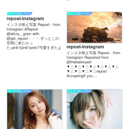
サ...
インスタ映え写真館
インスタ映え写真館
repost-instagram
インスタ映え写真 Repost - from
Instagram #Repost
@alicia__gram with
@get_repost・・・.ずっとこの
空間に来たかっ
repost-instagram
た.pink!!pink!!pink!!可愛すぎたよ
ー、...
インスタ映え写真 Repost - from
Instagram Reposted from
@thebaliexpert
▼△▼△▼△▼△▼△▼△▼△
▼△▼△▼△▼△ repost
Accepting If you ...
インスタ映え写真館
インスタ映え写真館