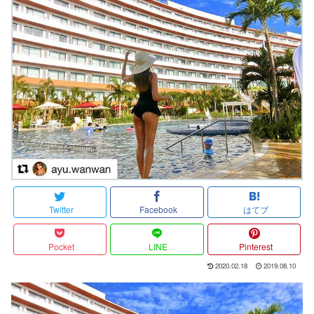
Twitter
Facebook
はてブ
Pocket
LINE
Pinterest
2020.02.18
2019.08.10