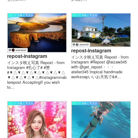
インスタ映え写真館
インスタ映え写真館
repost-instagram
repost-instagram
インスタ映え写真 Repost - from
Instagram #Repost @aizaw345
インスタ映え写真 Repost - from
with @get_repost・・・
Instagram #扎心了# #赞
atelier345 tropical handmade
# ▼△▼△▼△▼△▼△▼△▼△
worksoapいいお天気で&#...
▼△▼△▼△▼△ #instagrammab
le repost Accepting If you wish
to...
インスタ映え写真館
インスタ映え写真館