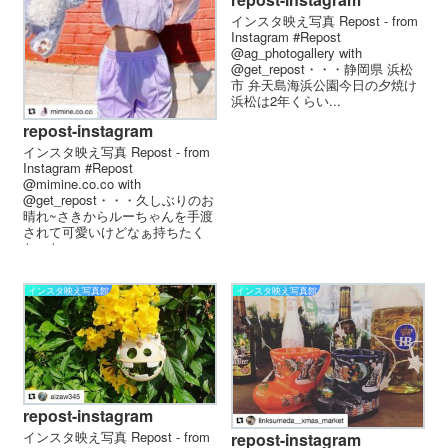
インスタ映え写真 Repost - from
Instagram #Repost
@ag_photogallery with
@get_repost・・・静岡県 浜松
市 弁天島海浜公園︎今日の夕焼け️
浜松は2年くらい...
repost-instagram
インスタ映え写真 Repost - from
Instagram #Repost
@mimine.co.co with
@get_repost・・・久しぶりのお
晴れ~︎さきからルーちゃんを手渡
されて可愛いけどなぁ持ちたく
ないなぁ~...
インスタ映え写真館
インスタ映え写真館
repost-instagram
インスタ映え写真 Repost - from
repost-instagram