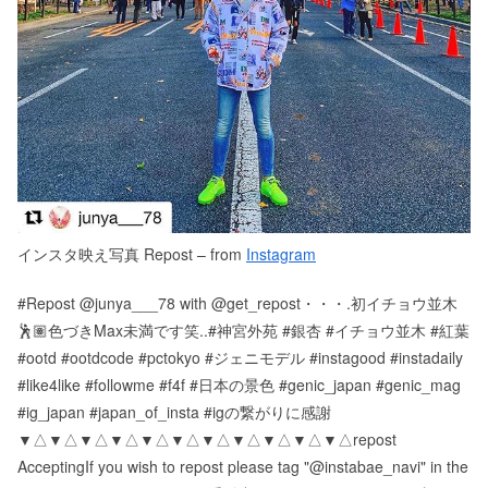
インスタ映え写真 Repost – from
Instagram
#Repost @junya___78 with @get_repost・・・.初イチョウ並木
🕺🏽色づきMax未満です笑..#神宮外苑 #銀杏 #イチョウ並木 #紅葉
#ootd #ootdcode #pctokyo #ジェニモデル #instagood #instadaily
#like4like #followme #f4f #日本の景色 #genic_japan #genic_mag
#ig_japan #japan_of_insta #igの繋がりに感謝
▼△▼△▼△▼△▼△▼△▼△▼△▼△▼△▼△ repost
Accepting If you wish to repost please tag "@instabae_navi" in the