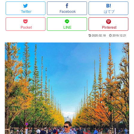
Twitter
Facebook
はてブ
Pocket
LINE
Pinterest
2020.02.18
2019.12.21