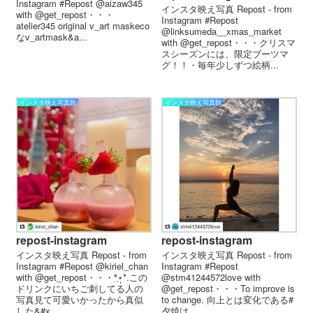
Instagram #Repost @aizaw345
インスタ映え写真 Repost - from
with @get_repost・・・
Instagram #Repost
atelier345 original v_art maskeco
@linksumeda__xmas_market
なv_artmask&a...
with @get_repost・・・クリスマ
スシーズンには、限定ブーツマ
グ！！・毎年少しずつ絵柄...
インスタ映え写真館
インスタ映え写真館
repost-instagram
repost-instagram
インスタ映え写真 Repost - from
インスタ映え写真 Repost - from
Instagram #Repost @kiriel_chan
Instagram #Repost
with @get_repost・・・*̣̩⋆̩*.この
@stm41244572love with
ドリンクにいちご刺してる人の
@get_repost・・・To improve is
写真見て可愛いかったから真似
to change. 向上とは変化である#
した&#x...
夕焼け...