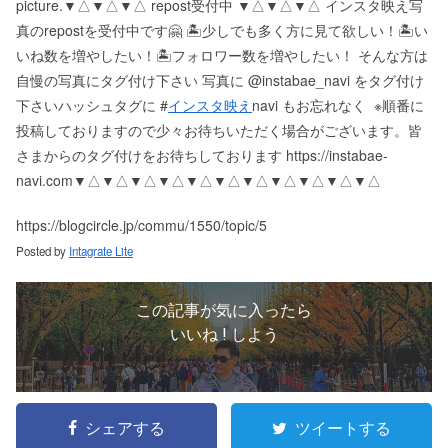
picture. ▼△▼△▼△ repost受付中 ▼△▼△▼△ インスタ映え写
真のrepostを受付中です🤗 🏝少しでも多く方に見て欲しい！ 🏝い
いね数を増やしたい！ 🏝フォロワー数を増やしたい！ そんな方は
自慢の写真にタグ付け下さい 写真に @instabae_navi をタグ付け
下さい️ ハッシュタグに #
インスタ映え
navi もお忘れなく ️ ※順番に
投稿しておりますので少々お待ちいただく場合がございます。 皆
さまからのタグ付けをお待ちしております https://instabae-
navi.com ▼△▼△▼△▼△▼△▼△▼△▼△▼△▼△▼△
https://blogcircle.jp/commu/1550/topic/5
Posted by
Intagrate Lite
この記事が気に入ったら
いいね ! しよう
シェアする
ツイートする