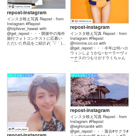
repost-instagram
インスタ映え写真 Repost - from
Instagram #Repost
repost-instagram
@tripfever_hawaii with
インスタ映え写真 Repost - from
@get_repost・・・開催中の海外
Instagram #Repost
旅行フォトコンテストに応募い
@mimine.co.co with
ただいた作品をご紹介♪( ´▽｀)...
@get_repost・・・今年は何ハロ
ウィンしようかな~セーラーヴィ
ーナスのつもりがドラミちゃん
の図#ハロウ...
インスタ映え写真館
インスタ映え写真館
repost-instagram
インスタ映え写真 Repost - from
Instagram #Repost
@eightman84 with
@get_repost・・・落合#サクラ#
repost-instagram
ミーナphoto部 #はなまっぷ #花