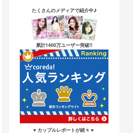
たくさん
のメディアで紹介中♪
累計1400万ユーザー突破!!
♥ カップルレポートが続々 ♥