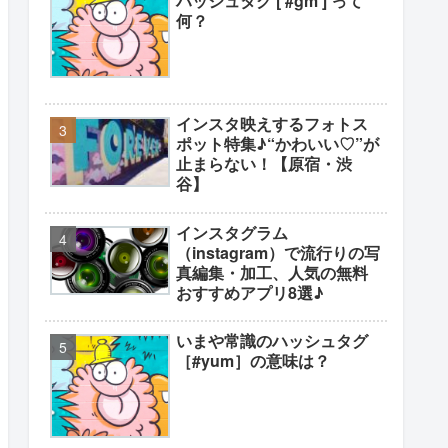
ハッシュタグ [ #gm ] って
何？
インスタ映えするフォトス
ポット特集♪“かわいい♡”が
止まらない！【原宿・渋
谷】
インスタグラム
（instagram）で流行りの写
真編集・加工、人気の無料
おすすめアプリ8選♪
いまや常識のハッシュタグ
［#yum］の意味は？