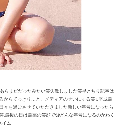
_repost・・・.あらまだだったみたい笑失敬しました笑早とちり記事は
るからてっきり…と、メディアのせいにする笑↓平成最
日々を過ごさせていただきました新しい年号になったら
.最後の日は最高の笑顔で🥴どんな年号になるのかわく
スイム