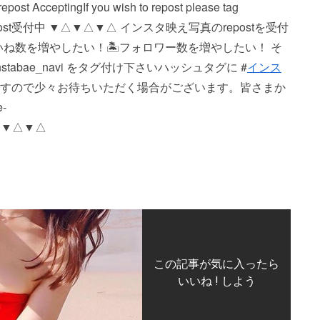
ng If you wish to repost please tag
▼△▼△ repost受付中 ▼△▼△▼△ インスタ映え写真のrepostを受付
いいね数を増やしたい！ 🏝フォロワー数を増やしたい！ そ
bae_navi をタグ付け下さい️ ハッシュタグに #
インス
おりますので少々お待ちいただく場合がございます。 皆さまか
-
△▼△▼△
この記事が気に入ったら
いいね ! しよう