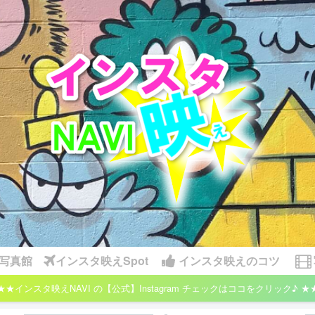
写真館
インスタ映えSpot
インスタ映えのコツ
★★インスタ映えNAVI の【公式】Instagram チェックはココをクリック♪ ★