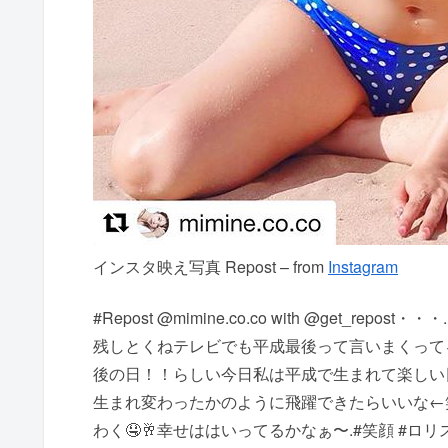
インスタ映え写真 Repost – from
Instagram
#Repost @mimine.co.co with @get
残しとくねテレビでも平成最後って言いまくって
後の日！！らしい今日私は平成で生まれて楽しい
生まれ変わったかのように飛躍できたらいいな←笑
わく🤤🥂幸せははいってるかなぁ〜.#笑顔 #ロリ