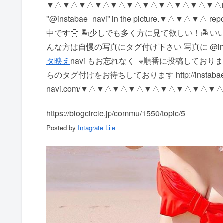
▼△▼△▼△▼△▼△▼△▼△▼△▼△▼△▼△ repost Accepti
"@instabae_navi" in the picture. ▼△
中です🤗 🏝少しでも多く方に見て欲しい！ 🏝
んな方は自慢の写真にタグ付け下さい 写真に @insta
タ映え
navi もお忘れなく ️ ※順番に投稿して
らのタグ付けをお待ちしております http://instabae
navi.com/ ▼△▼△▼△▼△▼△▼△▼△▼△▼
https://blogcircle.jp/commu/1550/topic/5
Posted by
Intagrate Lite