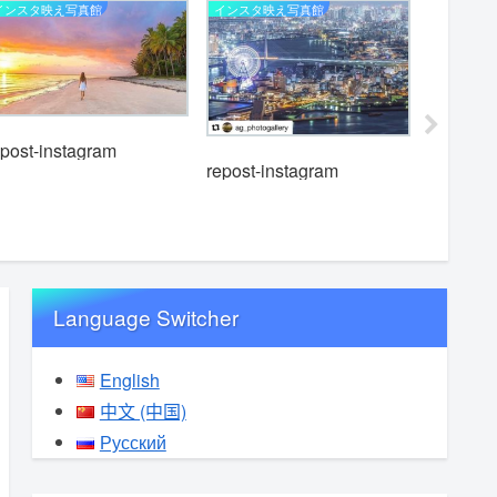
インスタ映え写真館
インスタ映え写真館
インスタ映
epost-instagram
repost-instagram
repost-i
Language Switcher
English
中文 (中国)
Русский