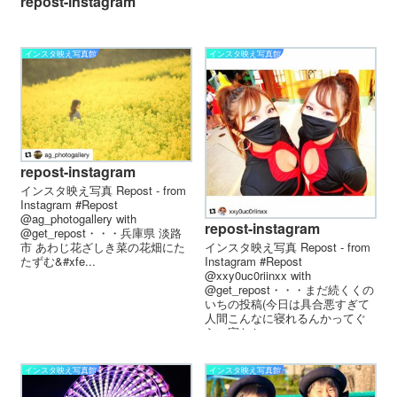
repost-instagram
インスタ映え写真館
インスタ映え写真館
repost-instagram
インスタ映え写真 Repost - from
Instagram #Repost
@ag_photogallery with
repost-instagram
@get_repost・・・兵庫県 淡路
インスタ映え写真 Repost - from
市 あわじ花ざしき︎️菜の花畑にた
Instagram #Repost
たずむ&#xfe...
@xxy0uc0riinxx with
@get_repost・・・まだ続くくの
いちの投稿(今日は具合悪すぎて
人間こんなに寝れるんかってぐ
らい寝たか...
インスタ映え写真館
インスタ映え写真館