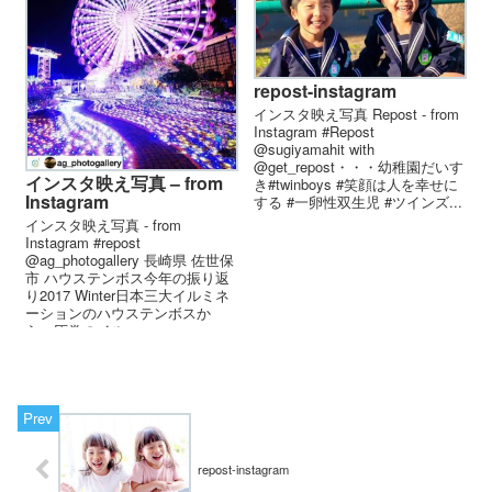
repost-instagram
インスタ映え写真 Repost - from
Instagram #Repost
@sugiyamahit with
@get_repost・・・幼稚園だいす
インスタ映え写真 – from
き#twinboys #笑顔は人を幸せに
Instagram
する #一卵性双生児 #ツインズ...
インスタ映え写真 - from
Instagram #repost
@ag_photogallery 長崎県 佐世保
市 ハウステンボス︎今年の振り返
り2017 Winter︎日本三大イルミネ
ーションのハウステンボスか
ら。圧巻のイル...
repost-instagram