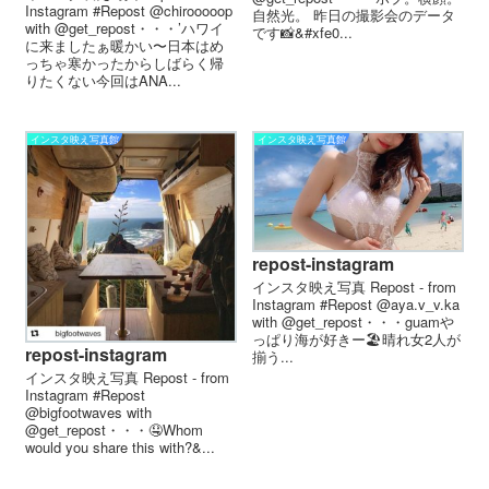
Instagram #Repost @chirooooop
自然光。ㅤ ㅤ昨日の撮影会のデータ
with @get_repost・・・’ハワイ
です📸&#xfe0...
に来ましたぁ暖かい〜日本はめ
っちゃ寒かったからしばらく帰
りたくない今回はANA...
インスタ映え写真館
インスタ映え写真館
repost-instagram
インスタ映え写真 Repost - from
Instagram #Repost @aya.v_v.ka
with @get_repost・・・guam や
っぱり海が好きー️🏖 晴れ女2人が
repost-instagram
揃う...
インスタ映え写真 Repost - from
Instagram #Repost
@bigfootwaves with
@get_repost・・・🤤Whom
would you share this with?&...