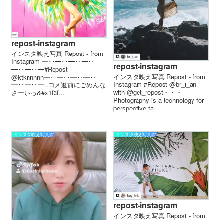
repost-instagram
インスタ映え写真 Repost - from
Instagram ━･･━･･━･･━･･
repost-instagram
━･･━･･━ #Repost
インスタ映え写真 Repost - from
@ktknnnnn ━･･━･･━･･━･･
Instagram #Repost @br_i_an
━･･━･･━ . . コメ返前にごめんな
with @get_repost・・・
さーいっ&#x1f3f...
Photography is a technology for
perspective-ta...
インスタ映え写真館
インスタ映え写真館
repost-instagram
インスタ映え写真 Repost - from