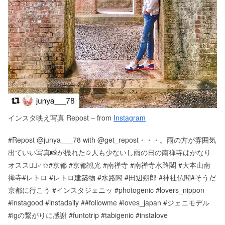
インスタ映え写真 Repost – from
Instagram
#Repost @junya___78 with @get_repost・・・。雨の方が雰囲気
出ていい写真📸が撮れた✩人も少ないし雨の日の南禅寺はかなり
オススメ🏽‍♂️✩#京都 #京都観光 #南禅寺 #南禅寺水路閣 #大本山南
禅寺#レトロ #レトロ建築物 #水路閣 #田辺朔郎 #神社仏閣#そうだ
京都に行こう #インスタジェニッ #photogenic #lovers_nippon
#instagood #instadaily ##followme #loves_japan #ジェニモデル
#igの繋がりに感謝 #funtotrip #tabigenic #instalove