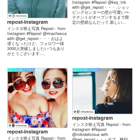
Instagram #Repost @key_tnk
with @get_repost・・・.ショッ
ピングセンターの壁が可愛い〜.
テナントがオープンするまで限
repost-instagram
定の壁紙なんだって.新しい...
インスタ映え写真 Repost - from
Instagram #Repost @rinachesca
with @get_repost・・・おはよ
遅くなったけど、フォロワー様
3000人突破しましたいつもあり
がとうございます....
インスタ映え写真館
インスタ映え写真館
repost-instagram
インスタ映え写真 Repost - from
Instagram #Repost
repost-instagram
@mikidelicious with
インスタ映え写真 Repost - from
@get_repost・・・ボブ。横顔。