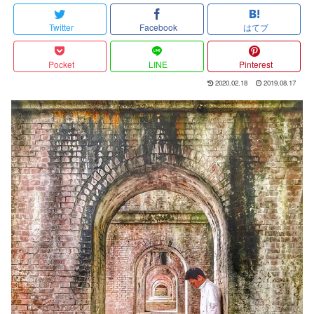
Twitter
Facebook
はてブ
Pocket
LINE
Pinterest
2020.02.18
2019.08.17