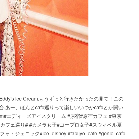
ost・・・.Eddy's Ice Cream.もうずっと行きたかったの見て！この
あー、ほんとcafe巡りって楽しい️️いつかcafeとか開い
ream#エディーズアイスクリーム #原宿#原宿カフェ #東京
tokyo#カフェ巡り# #カメラ女子#ゴープロ女子#スウィベル夏
ク#ice_disney #tabijyo_cafe #genic_cafe