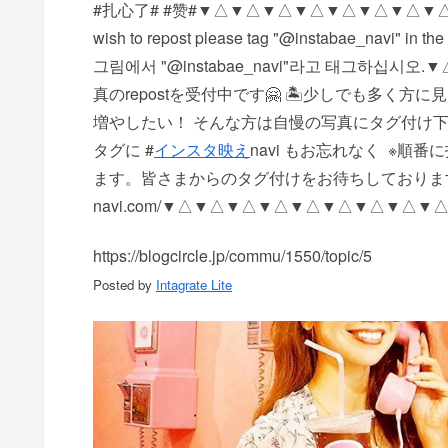
#扎心了# #赞# ▼△▼△▼△▼△▼△▼△▼△▼△▼△▼△▼△ #
wish to repost please tag "@instabae_navi
그림에서 "@instabae_navi"라고 태그하십시오
真のrepostを受付中です🤗 🏝少しでも多く方
増やしたい！ そんな方は自慢の写真にタグ付け下さい 写
タグに #
インスタ映え
navi もお忘れなく ️ 
ます。 皆さまからのタグ付けをお待ちしております http:
navi.com/ ▼△▼△▼△▼△▼△▼△▼△▼△▼
https://blogcircle.jp/commu/1550/topic/5
Posted by
Intagrate Lite