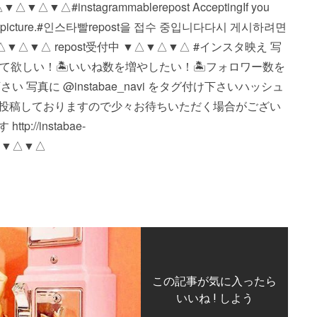
instagrammable repost Accepting If you
" in the picture. #인스타빨 repost을 접수 중입니다 다시 게시하려면
. ▼△▼△▼△ repost受付中 ▼△▼△▼△ #インスタ映え 写
に見て欲しい！ 🏝いいね数を増やしたい！ 🏝フォロワー数を
真に @instabae_navi をタグ付け下さい️ ハッシュ
※順番に投稿しておりますので少々お待ちいただく場合がござい
//instabae-
△▼△▼△
この記事が気に入ったら
いいね ! しよう