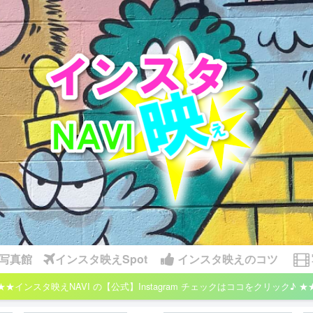
写真館
インスタ映えSpot
インスタ映えのコツ
★★インスタ映えNAVI の【公式】Instagram チェックはココをクリック♪ ★