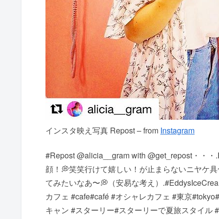
インスタ映え写真 Repost – from
Instagram
#Repost @alicia__gram with @get_rep
顔！💭笑笑行けて嬉しい！が止まらないニヤケ具合.
てみたいなあ〜💭（安易な考え）.#EddysIceC
カフェ #cafe#café #オシャレカフェ #東京#
キャン #スターリー#スターリーで夏旅スタイル #フォトジェニッ