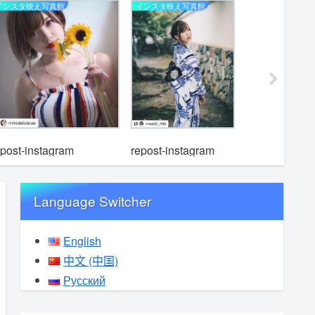
インスタ映え写真館
インスタ映え写真館
インスタ映
repost-i
epost-instagram
repost-instagram
Language Switcher
English
中文 (中国)
Русский