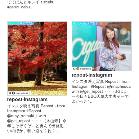
ててほんとキレイ！#cebu
#genic_cebu...
インスタ映え写真館
インスタ映え写真館
repost-instagram
インスタ映え写真 Repost - from
Instagram #Repost @rinachesca
with @get_repost・・・おはよ
ー 今日もBBQ 天気大丈夫そーで
repost-instagram
よかった️️ 1...
インスタ映え写真 Repost - from
Instagram #Repost
@may_satsuki_f with
@get_repost・・・【木山寺】今
年こそ行くぞ～と勇んで出発️思
いのほか、狭い道をくねく...