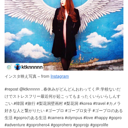
インスタ映え写真 – from
Instagram
#repost @ktknnnnn ..春休みがどんどんおわってく💭.学校ないだ
けでストレスフリー最近何が起こってもまったくいらいらしんす
ごい.#韓国 #旅行 #梨花洞壁画村 #梨花洞 #korea #travel #カメラ
好きな人と繋がりたい #ゴープロ #ゴープロ女子 #ゴープロのある
生活 #goproのある生活 #camera #olympus #love #happy #gopro
#adventure #goprohero4 #goprohero #goprojp #goprolife