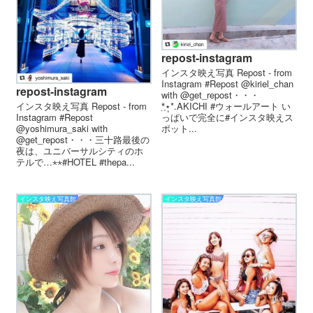
repost-instagram
インスタ映え写真 Repost - from
Instagram #Repost @kiriel_chan
repost-instagram
with @get_repost・・・
インスタ映え写真 Repost - from
*̣̩⋆̩*.AKICHI #ウォールアート い
Instagram #Repost
っぱいで完全に#インスタ映えス
@yoshimura_saki with
ポット...
@get_repost・・・三十路最後の
夜は、ユニバーサルシティのホ
テルで…⋆⋆#HOTEL #thepa...
インスタ映え写真館
インスタ映え写真館