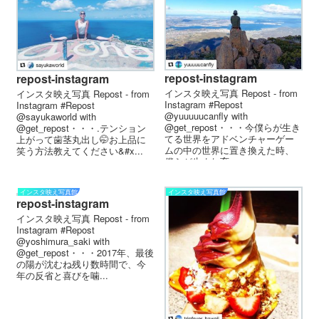
repost-instagram
repost-instagram
インスタ映え写真 Repost - from
インスタ映え写真 Repost - from
Instagram #Repost
Instagram #Repost
@yuuuuucanfly with
@sayukaworld with
@get_repost・・・今僕らが生き
@get_repost・・・.テンション
てる世界をアドベンチャーゲー
上がって歯茎丸出し🤭お上品に
ムの中の世界に置き換えた時、
笑う方法教えてください&#x...
僕らが生まれ育...
インスタ映え写真館
インスタ映え写真館
repost-instagram
インスタ映え写真 Repost - from
Instagram #Repost
@yoshimura_saki with
@get_repost・・・2017年、最後
の陽が沈むね️残り数時間で、今
年の反省と喜びを噛...