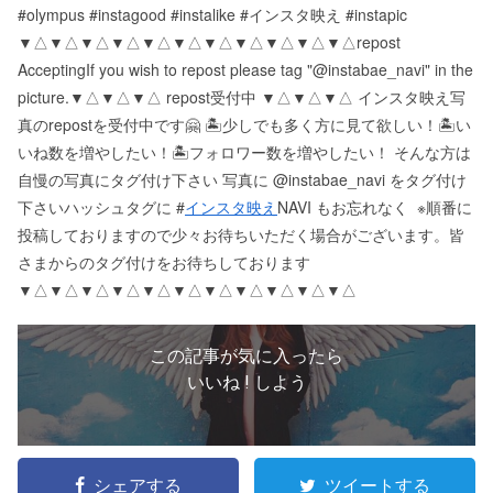
#olympus #instagood #instalike #インスタ映え #instapic
▼△▼△▼△▼△▼△▼△▼△▼△▼△▼△▼△ repost
Accepting If you wish to repost please tag "@instabae_navi" in the
picture. ▼△▼△▼△ repost受付中 ▼△▼△▼△ インスタ映え写
真のrepostを受付中です🤗 🏝少しでも多く方に見て欲しい！ 🏝い
いね数を増やしたい！ 🏝フォロワー数を増やしたい！ そんな方は
自慢の写真にタグ付け下さい 写真に @instabae_navi をタグ付け
下さい️ ハッシュタグに #
インスタ映え
NAVI もお忘れなく ️ ※順番に
投稿しておりますので少々お待ちいただく場合がございます。 皆
さまからのタグ付けをお待ちしております
▼△▼△▼△▼△▼△▼△▼△▼△▼△▼△▼△
この記事が気に入ったら
いいね ! しよう
シェアする
ツイートする