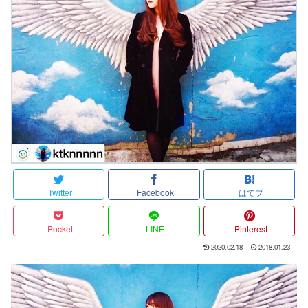
Twitter
Facebook
はてブ
Pocket
LINE
Pinterest
2020.02.18
2018.01.23