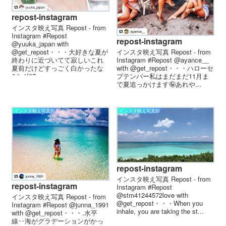
repost-instagram
インスタ映え写真 Repost - from
Instagram #Repost
repost-instagram
@yuuka_japan with
インスタ映え写真 Repost - from
@get_repost・・・大好きな夏が
Instagram #Repost @ayance__
終わりに近づいてて寂しい これ
with @get_repost・・・ ハローセ
夏前だけどすっごく白かったな
プテンバー 私はまだまだ11月ま
&#x1f97...
で夏追っかけます🤪 あれや...
インスタ映え写真館
インスタ映え写真館
repost-instagram
インスタ映え写真 Repost - from
repost-instagram
Instagram #Repost
@stm41244572love with
インスタ映え写真 Repost - from
@get_repost・・・When you
Instagram #Repost @junna_1991
inhale, you are taking the st...
with @get_repost・・・.水平
線‥海がグラデーションがかっ