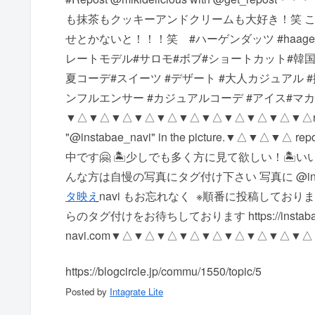
も抹茶もクッキーアンドクリームも大好き！笑ㅤ 
せとかないと！！！笑ㅤ ㅤㅤ ㅤㅤ ㅤㅤ ㅤ#ハーゲンダッツ #ha
レートモデル#サロモ#ボブ#ショートカット#韓国ファ
夏コーデ#スイーツ #デザート #大人カジュアル 
ンフルエンサー #カジュアルコーデ #アイス#マカデミ
▼△▼△▼△▼△▼△▼△▼△▼△▼△▼△▼△ repost Accepti
"@instabae_navi" in the picture. ▼△
中です🤗 🏝少しでも多く方に見て欲しい！ 🏝
んな方は自慢の写真にタグ付け下さい 写真に @insta
タ映え
navi もお忘れなく ️ ※順番に投稿して
らのタグ付けをお待ちしております https://instaba
navi.com ▼△▼△▼△▼△▼△▼△▼△▼△▼
https://blogcircle.jp/commu/1550/topic/5
Posted by
Intagrate Lite