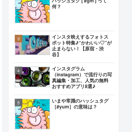
ハッシュタグ [ #gm ] って
何？
インスタ映えするフォトス
ポット特集♪“かわいい♡”が
止まらない！【原宿・渋
谷】
インスタグラム
（instagram）で流行りの写
真編集・加工、人気の無料
おすすめアプリ8選♪
いまや常識のハッシュタグ
［#yum］の意味は？