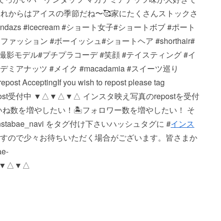
ㅤこれからはアイスの季節だね〜🥰家にたくさんストックさ
agendazs #icecream #ショート女子#ショートボブ #ポート
ッション #ボーイッシュ#ショートヘア #shorthair#
#撮影モデル#プチプラコーデ #笑顔 #テイスティング #イ
アナッツ #メイク #macadamia #スイーツ巡り
ng If you wish to repost please tag
▼△▼△ repost受付中 ▼△▼△▼△ インスタ映え写真のrepostを受付
いいね数を増やしたい！ 🏝フォロワー数を増やしたい！ そ
bae_navi をタグ付け下さい️ ハッシュタグに #
インス
おりますので少々お待ちいただく場合がございます。 皆さまか
e-
△▼△▼△