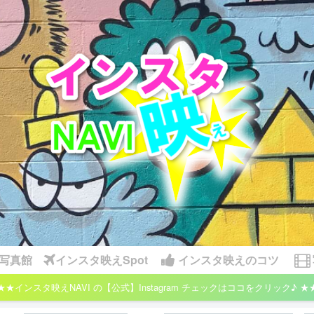
写真館
インスタ映えSpot
インスタ映えのコツ
★★インスタ映えNAVI の【公式】Instagram チェックはココをクリック♪ ★