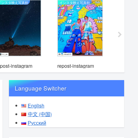
インスタ映え写真館
インスタ映え写真館
インスタ映
epost-instagram
repost-instagram
repost-i
Language Switcher
English
中文 (中国)
Русский