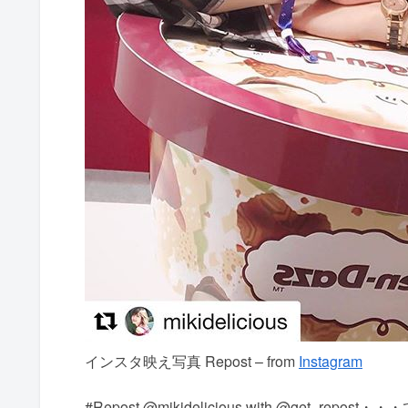
インスタ映え写真 Repost – from
Instagram
#Repost @mikidelicious with @get_