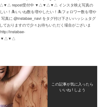
icture. ▼△▼△▼△ repost受付中 ▼△▼△▼△ インスタ映え写真の
て欲しい！ 🏝いいね数を増やしたい！ 🏝フォロワー数を増や
 @instabae_navi をタグ付け下さい️ ハッシュタグ
番に投稿しておりますので少々お待ちいただく場合がございま
/instabae-
△▼△▼△
この記事が気に入ったら
いいね ! しよう