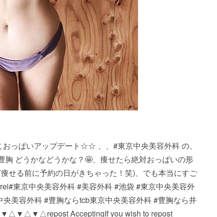
ost・・・たらこおっぱいアップデート☆☆ 、、#東京中央美容外科 の、
豊胸 どうかなどうかな？🤩、痩せたら絶対おっぱいの形
ど痩せる前に予約の日がきちゃった！笑)、でも本当にすご
iko_shorei#東京中央美容外科 #美容外科 #池袋 #東京中央美容外
京中央美容外科 #豊胸ならtcb東京中央美容外科 #豊胸なら井
ost Accepting If you wish to repost