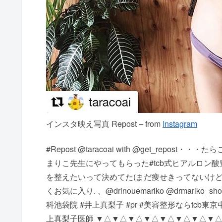
インスタ映え写真 Repost – from
Instagram
#Repost @taracoai with @get_rep
まりこ先生にやってもらった#tcb式ヒアルロン酸
を整えたいって決めてた(まだ痩せきってないけ
くお気に入り️️. 、@drinouemariko @drmar
科池袋院 #井上真梨子 #pr #美容整形ならtcb東
上真梨子医師 ▼△▼△▼△▼△▼△▼△▼△▼△▼△▼△▼△ rep