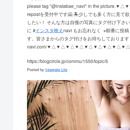
please tag "@instabae_navi" in the p
repostを受付中です🤗 🏝少しでも多く方に見
したい！ そんな方は自慢の写真にタグ付け下さい 写真に
に #
インスタ映え
navi もお忘れなく ️ ※順
す。 皆さまからのタグ付けをお待ちしております http:/
navi.com/ ▼△▼△▼△▼△▼△▼△▼△▼△▼
https://blogcircle.jp/commu/1550/topic/5
Posted by
Intagrate Lite