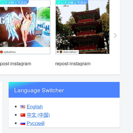
インスタ映え写真館
インスタ映え写真館
インスタ映
epost-instagram
repost-instagram
repost-i
Language Switcher
English
中文 (中国)
Русский