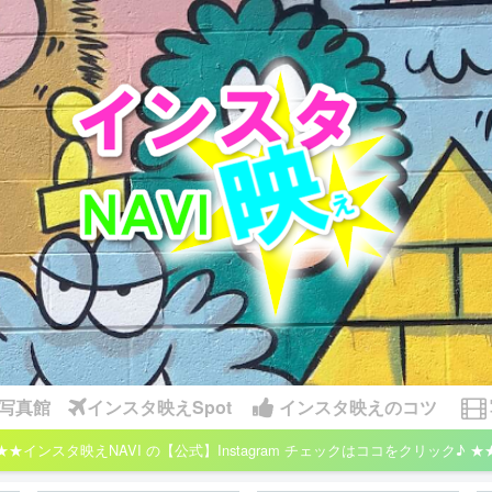
写真館
インスタ映えSpot
インスタ映えのコツ
★★インスタ映えNAVI の【公式】Instagram チェックはココをクリック♪ ★