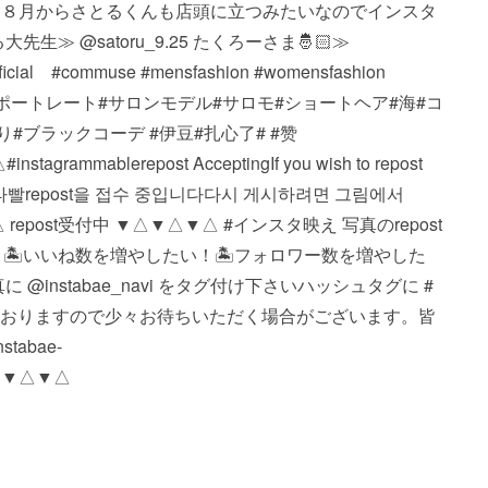
ㅤ ㅤ８月からさとるくんも店頭に立つみたいなのでインスタ
大先生‍≫ @satoru_9.25 たくろーさま🤴🏻≫
 ㅤ ㅤㅤ ㅤㅤ ㅤ#commuse #mensfashion #womensfashion
es #portrait#ポートレート#サロンモデル#サロモ#ショートヘア#海#コ
#ブラックコーデ #伊豆#扎心了# #赞
ble repost Accepting If you wish to repost
ture. #인스타빨 repost을 접수 중입니다 다시 게시하려면 그림에서
▼△ repost受付中 ▼△▼△▼△ #インスタ映え 写真のrepost
 🏝いいね数を増やしたい！ 🏝フォロワー数を増やした
nstabae_navi をタグ付け下さい️ ハッシュタグに #
投稿しておりますので少々お待ちいただく場合がございます。 皆
abae-
△▼△▼△