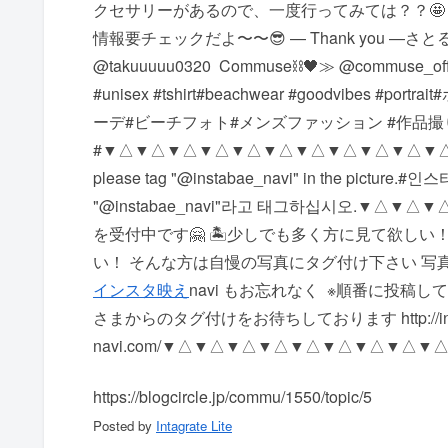
クセサリーがあるので、一度行ってみては？？🤩
情報要チェックだよ〜〜😎ㅤ ㅤ— Thank you —さとる
@takuuuuu0320 ㅤ ㅤCommuse⛓🖤≫ @commuse_official
#unisex #tshirt#beachwear #goodvib
ーデ#ビーチフォト#メンズファッション #作品撮り
# ▼△▼△▼△▼△▼△▼△▼△▼△▼△▼△▼△ #instagramma
please tag "@instabae_navi" in the pic
"@instabae_navi"라고 태그하십시오. ▼△▼△
を受付中です🤗 🏝少しでも多く方に見て欲しい！
い！ そんな方は自慢の写真にタグ付け下さい 写真に @i
インスタ映え
navi もお忘れなく ️ ※順番に
さまからのタグ付けをお待ちしております http://inst
navi.com/ ▼△▼△▼△▼△▼△▼△▼△▼△▼
https://blogcircle.jp/commu/1550/topic/5
Posted by
Intagrate Lite