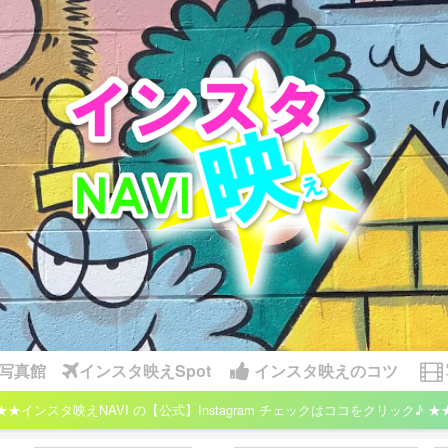
写真館
インスタ映えSpot
インスタ映えのコツ
★★インスタ映えNAVI の【公式】Instagram チェックはココをクリック♪ ★