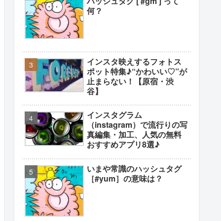
ハッシュタグ [ #gm ] って
何？
インスタ映えするフォトス
ポット特集♪“かわいい♡”が
止まらない！【原宿・渋
谷】
インスタグラム
（instagram）で流行りの写
真編集・加工、人気の無料
おすすめアプリ8選♪
いまや常識のハッシュタグ
［#yum］の意味は？