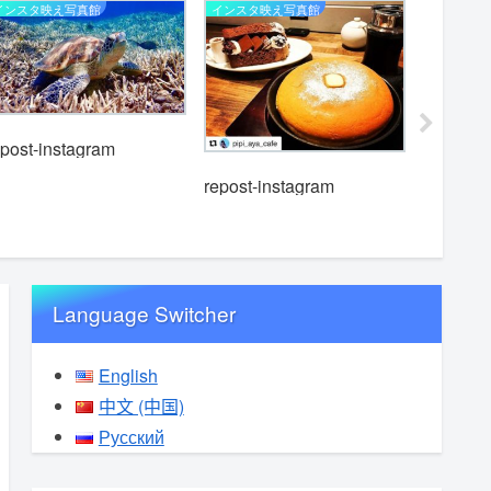
インスタ映え写真館
インスタ映え写真館
インスタ映
epost-instagram
repost-i
repost-instagram
Language Switcher
English
中文 (中国)
Русский