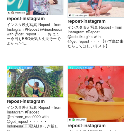
repost-instagram
repost-instagram
インスタ映え写真 Repost - from
インスタ映え写真 Repost - from
Instagram #Repost @rinachesca
Instagram #Repost
with @get_repost・・・おはよ
@cebuiku.girls with
ー 今日もBBQ 天気大丈夫そーで
@get_repost・・・【セブ島に来
よかった️️ 1...
たらしてほしいリスト】.
——————————————
————————...
インスタ映え写真館
インスタ映え写真館
repost-instagram
インスタ映え写真 Repost - from
Instagram #Repost
@mimore_mon0929 with
@get_repost・・・・・
repost-instagram
Indonesia🇮🇩BALIさっき載せ
た...