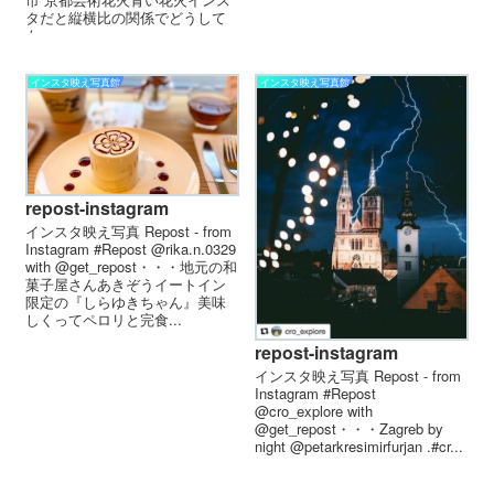
タだと縦横比の関係でどうして
も...
インスタ映え写真館
インスタ映え写真館
repost-instagram
インスタ映え写真 Repost - from
Instagram #Repost @rika.n.0329
with @get_repost・・・地元の和
菓子屋さんあきぞうイートイン
限定の『しらゆきちゃん』美味
しくってペロリと完食...
repost-instagram
インスタ映え写真 Repost - from
Instagram #Repost
@cro_explore with
@get_repost・・・Zagreb by
night @petarkresimirfurjan .#cr...