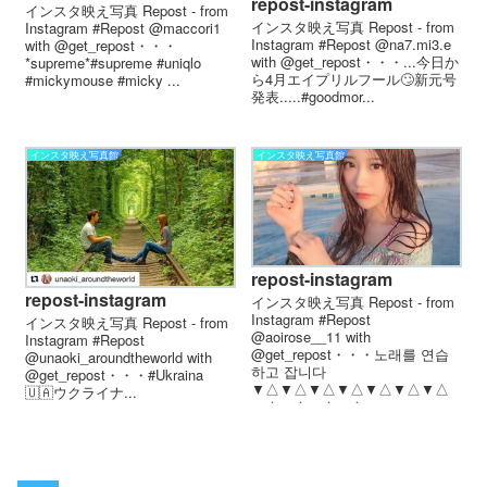
repost-instagram
インスタ映え写真 Repost - from
インスタ映え写真 Repost - from
Instagram #Repost @maccori1
Instagram #Repost @na7.mi3.e
with @get_repost・・・
with @get_repost・・・...今日か
*supreme*#supreme #uniqlo
ら4月エイプリルフール🙄新元号
#mickymouse #micky ...
発表.....#goodmor...
インスタ映え写真館
インスタ映え写真館
repost-instagram
repost-instagram
インスタ映え写真 Repost - from
Instagram #Repost
インスタ映え写真 Repost - from
@aoirose__11 with
Instagram #Repost
@get_repost・・・노래를 연습
@unaoki_aroundtheworld with
하고 잡니다
@get_repost・・・#Ukraina
▼△▼△▼△▼△▼△▼△▼△
🇺🇦ウクライナ...
▼△▼△▼△▼△ repos...