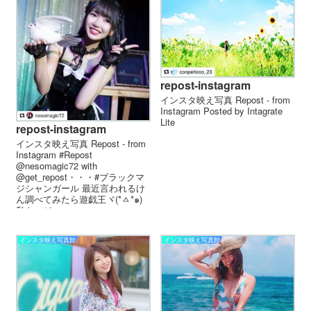
repost-instagram
インスタ映え写真 Repost - from
Instagram Posted by Intagrate
Lite
repost-instagram
インスタ映え写真 Repost - from
Instagram #Repost
@nesomagic72 with
@get_repost・・・#ブラックマ
ジシャンガール 最近言われるけ
ん調べてみたら遊戯王ヾ(*ㅿ*๑)
私もマジ...
インスタ映え写真館
インスタ映え写真館