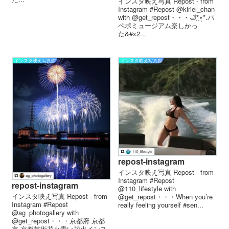
インスタ映え写真 Repost - from
Instagram #Repost @kiriel_chan
with @get_repost・・・🛁*̣̩⋆̩*.パ
ペポミュージアム楽しかっ
た‍&#x2...
インスタ映え写真館
インスタ映え写真館
repost-instagram
インスタ映え写真 Repost - from
Instagram #Repost
repost-instagram
@110_lifestyle with
インスタ映え写真 Repost - from
@get_repost・・・When you’re
Instagram #Repost
really feeling yourself #sen...
@ag_photogallery with
@get_repost・・・京都府 京都
市 京都芸術花火︎青い花火︎インス