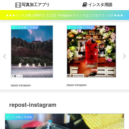
写真加工アプリ
インスタ用語
★★★インスタ映えNAVI の【公式】Instagram チェックはココをクリック♪ ★★★
インスタ映え写真館
インスタ映え写真館
イ
repos
repost-instagram
repost-instagram
repost-instagram
インスタ映え写真館