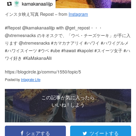
インスタ映え写真 Repost – from
Instagram
#Repost @kamakanaaliijp with @get_repost・・・
@xtremesnacks のキオスクで、「ウベ・チーズケーキ」が手に入
ります @xtremesnacks #カマカナアリイ #ハワイ #ハワイグルメ
#ハワイスイーツ #ウベ #ube #hawaii #kapolei #スイーツ女子 #ハ
ワイ好き #KaMakanaAlii
https://blogcircle.jp/commu/1550/topic/5
Posted by
Intagrate Lite
この記事が気に入ったら
いいね ! しよう
シェアする
ツイートする