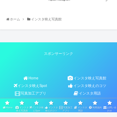
ホーム
インスタ映え写真館
スポンサーリンク
Home
インスタ映え写真館
インスタ映えSpot
インスタ映えのコツ
写真加工アプリ
インスタ用語
利用規約
お問い合わせ
Home
インスタ
インスタ映
インスタ
写真加工
インスタ
利用規約
お問い合
Copyright © 2017-2026 【公式】インスタ映えNAVI All Rights
映え写真館
えSpot
映えのコツ
アプリ
用語
わせ
Reserved.