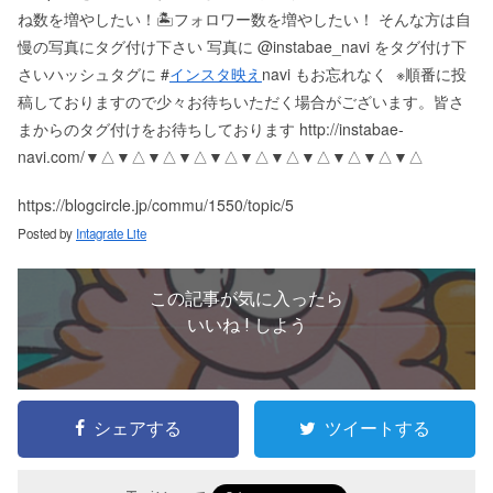
ね数を増やしたい！ 🏝フォロワー数を増やしたい！ そんな方は自
慢の写真にタグ付け下さい 写真に @instabae_navi をタグ付け下
さい️ ハッシュタグに #
インスタ映え
navi もお忘れなく ️ ※順番に投
稿しておりますので少々お待ちいただく場合がございます。 皆さ
まからのタグ付けをお待ちしております http://instabae-
navi.com/ ▼△▼△▼△▼△▼△▼△▼△▼△▼△▼△▼△
https://blogcircle.jp/commu/1550/topic/5
Posted by
Intagrate Lite
この記事が気に入ったら
いいね ! しよう
シェアする
ツイートする