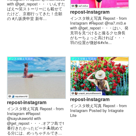
with @get_repost・・・いんすた
ばえ〜笑ストーリーにも載せて
repost-instagram
たけど、京都行ってきた！念願
インスタ映え写真 Repost - from
の #八坂庚申堂 新年...
Instagram #Repost @na7.mi3.e
with @get_repost・・・はい、発
見羽を見つけると撮るクセ身長
がもーちょっと高ければ・・・
羽の位置が微妙&#xfe...
インスタ映え写真館
インスタ映え写真館
repost-instagram
repost-instagram
インスタ映え写真 Repost - from
インスタ映え写真 Repost - from
Instagram Posted by Intagrate
Instagram #Repost
Lite
@sayukaworld with
@get_repost・・・.オアフ島で1
番行きたかったビーチ🏝眺めて
る分には、めっちゃチルでき...