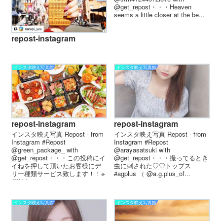
@get_repost・・・Heaven
seems a little closer at the be...
repost-instagram
インスタ映え写真館
インスタ映え写真館
repost-instagram
repost-instagram
インスタ映え写真 Repost - from
インスタ映え写真 Repost - from
Instagram #Repost
Instagram #Repost
@green_package_ with
@arayasatsuki with
@get_repost・・・この投稿にイ
@get_repost・・・撮ってるとき
イねを押して頂いたお客様にデ
虫に刺された♡♡トップス
リ一種類サービス致します！！※
#agplus （ @a.g.plus_of...
デリセッ...
インスタ映え写真館
インスタ映え写真館