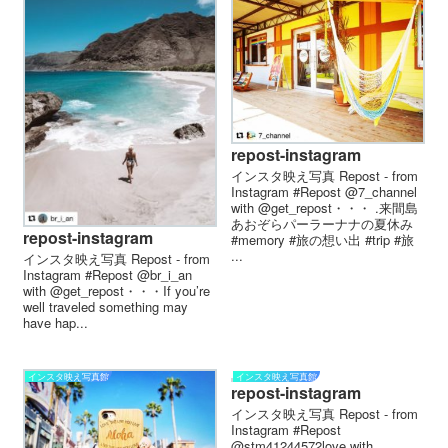
repost-instagram
インスタ映え写真 Repost - from
Instagram #Repost @7_channel
with @get_repost・・・ .来間島
あおぞらパーラーナナの夏休み
repost-instagram
#memory #旅の想い出 #trip #旅
...
インスタ映え写真 Repost - from
Instagram #Repost @br_i_an
with @get_repost・・・If you’re
well traveled something may
have hap...
インスタ映え写真館
インスタ映え写真館
repost-instagram
インスタ映え写真 Repost - from
Instagram #Repost
@stm41244572love with