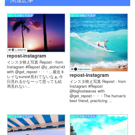
インスタ映え写真館
インスタ映え写真館
repost-instagram
インスタ映え写真 Repost - from
Instagram #Repost @y_aloha143
with @get_repost・・・...最近キ
repost-instagram
レイなsunset見れてないなぁ.今
日見れるかなーって思っても結
インスタ映え写真 Repost - from
局見れない...
Instagram #Repost
@bigfootwaves with
@get_repost・・・The human's
best friend, practicing ...
インスタ映え写真館
インスタ映え写真館