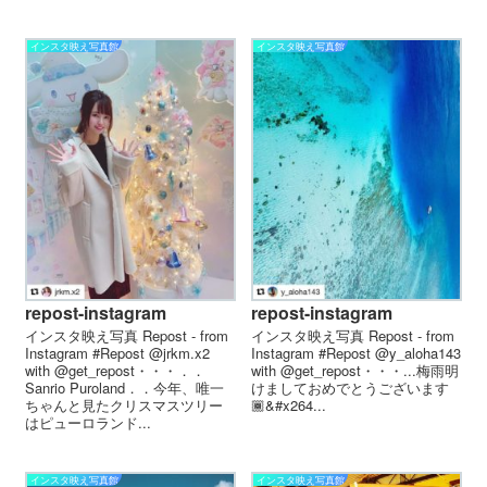
インスタ映え写真館
インスタ映え写真館
repost-instagram
repost-instagram
インスタ映え写真 Repost - from
インスタ映え写真 Repost - from
Instagram #Repost @jrkm.x2
Instagram #Repost @y_aloha143
with @get_repost・・・．．
with @get_repost・・・...梅雨明
Sanrio Puroland．．今年、唯一
けましておめでとうございます
ちゃんと見たクリスマスツリー
🏾‍&#x264...
はピューロランド...
インスタ映え写真館
インスタ映え写真館