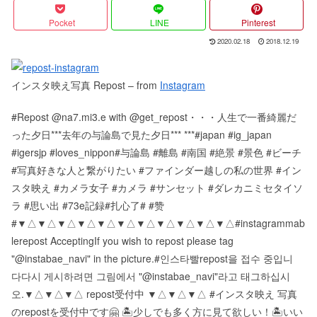
Pocket
LINE
Pinterest
2020.02.18
2018.12.19
インスタ映え写真 Repost – from
Instagram
#Repost @na7.mi3.e with @get_repost・・・人生で一番綺麗だ
った夕日***去年の与論島で見た夕日*** ***#japan #ig_japan
#igersjp #loves_nippon#与論島 #離島 #南国 #絶景 #景色 #ビーチ
#写真好きな人と繋がりたい #ファインダー越しの私の世界 #イン
スタ映え #カメラ女子 #カメラ #サンセット #ダレカニミセタイソ
ラ #思い出 #73e記録#扎心了# #赞
# ▼△▼△▼△▼△▼△▼△▼△▼△▼△▼△▼△ #instagrammab
le repost Accepting If you wish to repost please tag
"@instabae_navi" in the picture. #인스타빨 repost을 접수 중입니
다 다시 게시하려면 그림에서 "@instabae_navi"라고 태그하십시
오. ▼△▼△▼△ repost受付中 ▼△▼△▼△ #インスタ映え 写真
のrepostを受付中です🤗 🏝少しでも多く方に見て欲しい！ 🏝いい