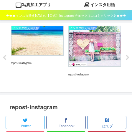
写真加工アプリ
インスタ用語
★★★インスタ映えNAVI の【公式】Instagram チェックはココをクリック♪ ★★★
インスタ映え写真館
インスタ映え写真館
イ
repost-instagram
repos
repost-instagram
repost-instagram
Twitter
Facebook
はてブ