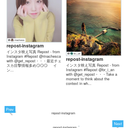
repost-instagram
インスタ映え写真 Repost - from
Instagram #Repost @rinachesca
repost-instagram
with @get_repost・・・最近チェ
インスタ映え写真 Repost - from
スカ目撃情報多め🙄🙄🙄⠀⠀イ
Instagram #Repost @br_i_an
ン...
with @get_repost・・・Take a
moment to think about the
context in wh...
repost-instagram
repost-instagram