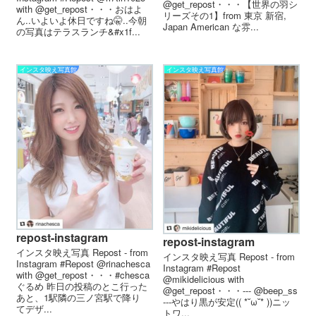
@get_repost・・・【世界の羽シ
with @get_repost・・・おはよ
リーズその1】from 東京 新宿,
ん..いよいよ休日ですね🤫..今朝
Japan American な雰...
の写真はテラスランチ&#x1f...
インスタ映え写真館
インスタ映え写真館
repost-instagram
repost-instagram
インスタ映え写真 Repost - from
インスタ映え写真 Repost - from
Instagram #Repost @rinachesca
Instagram #Repost
with @get_repost・・・#chesca
@mikidelicious with
ぐるめ 昨日の投稿のとこ行った
@get_repost・・・---︎ @beep_ss
あと、 1駅隣の三ノ宮駅で降り
︎---やはり黒が安定(( *˘ω˘* ))ニッ
て デザ...
トワ...