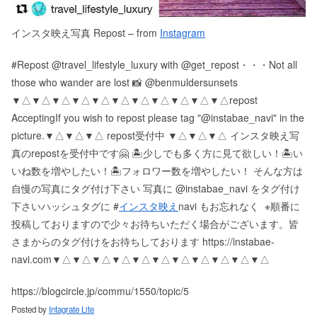
インスタ映え写真 Repost – from
Instagram
#Repost @travel_lifestyle_luxury with @get_repost・・・Not all
those who wander are lost 📸 @benmuldersunsets
▼△▼△▼△▼△▼△▼△▼△▼△▼△▼△▼△ repost
Accepting If you wish to repost please tag "@instabae_navi" in the
picture. ▼△▼△▼△ repost受付中 ▼△▼△▼△ インスタ映え写
真のrepostを受付中です🤗 🏝少しでも多く方に見て欲しい！ 🏝い
いね数を増やしたい！ 🏝フォロワー数を増やしたい！ そんな方は
自慢の写真にタグ付け下さい 写真に @instabae_navi をタグ付け
下さい️ ハッシュタグに #
インスタ映え
navi もお忘れなく ️ ※順番に
投稿しておりますので少々お待ちいただく場合がございます。 皆
さまからのタグ付けをお待ちしております https://instabae-
navi.com ▼△▼△▼△▼△▼△▼△▼△▼△▼△▼△▼△
https://blogcircle.jp/commu/1550/topic/5
Posted by
Intagrate Lite