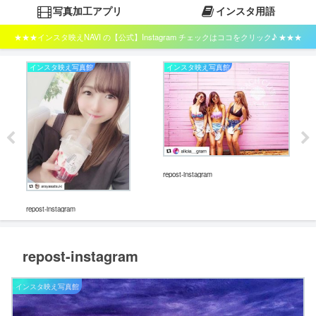
写真加工アプリ
インスタ用語
★★★インスタ映えNAVI の【公式】Instagram チェックはココをクリック♪ ★★★
インスタ映え写真館
インスタ映え写真館
イ
repos
repost-instagram
repost-instagram
repost-instagram
インスタ映え写真館