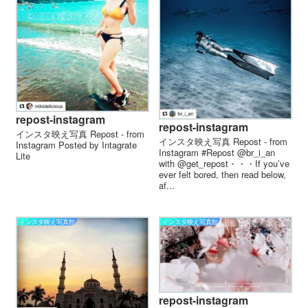
repost-instagram
repost-instagram
インスタ映え写真 Repost - from
インスタ映え写真 Repost - from
Instagram Posted by Intagrate
Instagram #Repost @br_i_an
Lite
with @get_repost・・・If you’ve
ever felt bored, then read below,
af...
インスタ映え写真館
インスタ映え写真館
repost-instagram