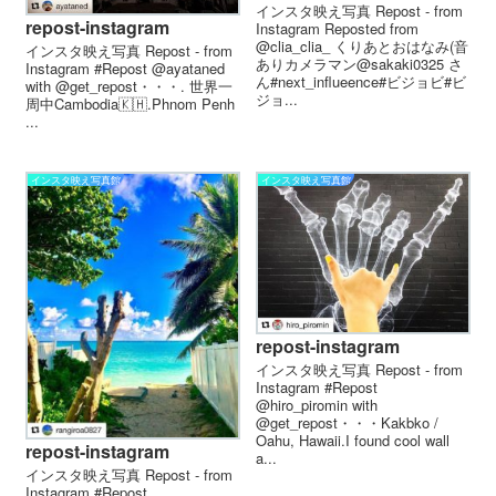
インスタ映え写真 Repost - from
repost-instagram
Instagram Reposted from
@clia_clia_ くりあとおはなみ(音
インスタ映え写真 Repost - from
ありカメラマン@sakaki0325 さ
Instagram #Repost @ayataned
ん#next_influeence#ビジョビ#ビ
with @get_repost・・・. 世界一
ジョ...
周中Cambodia🇰🇭.Phnom Penh
...
インスタ映え写真館
インスタ映え写真館
repost-instagram
インスタ映え写真 Repost - from
Instagram #Repost
@hiro_piromin with
@get_repost・・・Kakbko /
Oahu, Hawaii.I found cool wall
repost-instagram
a...
インスタ映え写真 Repost - from
Instagram #Repost