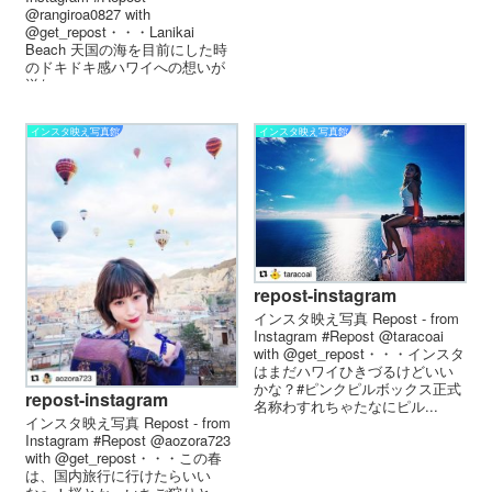
@rangiroa0827 with
@get_repost・・・Lanikai
Beach 天国の海を目前にした時
のドキドキ感ハワイへの想いが
溢れ...
インスタ映え写真館
インスタ映え写真館
repost-instagram
インスタ映え写真 Repost - from
Instagram #Repost @taracoai
with @get_repost・・・インスタ
はまだハワイひきづるけどいい
かな？#ピンクピルボックス正式
repost-instagram
名称わすれちゃたなにピル...
インスタ映え写真 Repost - from
Instagram #Repost @aozora723
with @get_repost・・・この春
は、国内旅行に行けたらいい