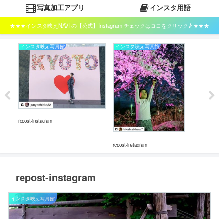
写真加工アプリ
インスタ用語
★★★インスタ映えNAVI の【公式】Instagram チェックはココをクリック♪ ★★★
インスタ映え写真館
インスタ映え写真館
イ
repost-instagram
repost-instagram
repos
repost-instagram
インスタ映え写真館