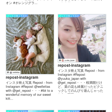
っとやり...
オン #オレンジグラ...
インスタ映え写真館
インスタ映え写真館
repost-instagram
インスタ映え写真 Repost - from
Instagram #Repost
repost-instagram
@yuuka_japan with
インスタ映え写真 Repost - from
@get_repost・・・桜満開だけ
Instagram #Repost @wellettas
ど、 菜の花も綺麗だった ピクニ
with @get_repost・・・#tbt to a
ックしてのんびり遊んじゃった
wonderful memory of our sweet
から、 明日...
kitt...
インスタ映え写真館
インスタ映え写真館