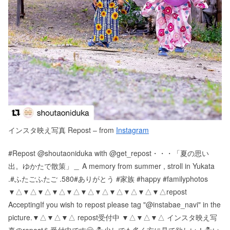
インスタ映え写真 Repost – from
Instagram
#Repost @shoutaoniduka with @get_repost・・・「夏の思い
出。ゆかたで散策」＿ A memory from summer , stroll in Yukata
.#ふたごふたご .580#ありがとう #家族 #happy #familyphotos
▼△▼△▼△▼△▼△▼△▼△▼△▼△▼△▼△ repost
Accepting If you wish to repost please tag "@instabae_navi" in the
picture. ▼△▼△▼△ repost受付中 ▼△▼△▼△ インスタ映え写
真のrepostを受付中です🤗 🏝少しでも多く方に見て欲しい！ 🏝い