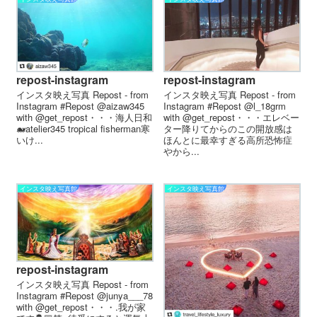
repost-instagram
repost-instagram
インスタ映え写真 Repost - from
インスタ映え写真 Repost - from
Instagram #Repost @aizaw345
Instagram #Repost @l_18grm
with @get_repost・・・海人日和
with @get_repost・・・ㅤㅤエレベー
🐋atelier345 tropical fisherman寒
ター降りてからのこの開放感は
いけ...
ほんとに最幸すぎる️ㅤ高所恐怖症
やから...
インスタ映え写真館
インスタ映え写真館
repost-instagram
インスタ映え写真 Repost - from
Instagram #Repost @junya___78
with @get_repost・・・.我が家