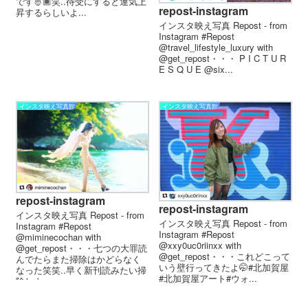
です🤴🏾笑..待受にすると運気上
repost-instagram
昇するらしいよ...
インスタ映え写真 Repost - from
Instagram #Repost
@travel_lifestyle_luxury with
@get_repost・・・ P I C T U R
E S Q U E @six...
インスタ映え写真館
インスタ映え写真館
repost-instagram
repost-instagram
インスタ映え写真 Repost - from
インスタ映え写真 Repost - from
Instagram #Repost
Instagram #Repost
@miminecochan with
@xxy0uc0riinxx with
@get_repost・・・七つの大罪読
@get_repost・・・これどこって
んでたらまた掃除はかどらなく
いう壁行ってきたよ🤭#北加賀屋
なった笑笑..早く新刊読みたい掃
#北加賀屋アート#ウォ...
除しよ、、...