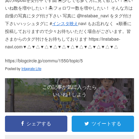
いね数を増やしたい！ 🏝フォロワー数を増やしたい！ そんな方は
自慢の写真にタグ付け下さい 写真に @instabae_navi をタグ付け
下さい️ ハッシュタグに #
インスタ映え
navi もお忘れなく ️ ※順番に
投稿しておりますので少々お待ちいただく場合がございます。 皆
さまからのタグ付けをお待ちしております https://instabae-
navi.com ▼△▼△▼△▼△▼△▼△▼△▼△▼△▼△▼△
https://blogcircle.jp/commu/1550/topic/5
Posted by
Intagrate Lite
この記事が気に入ったら
いいね ! しよう
シェアする
ツイートする