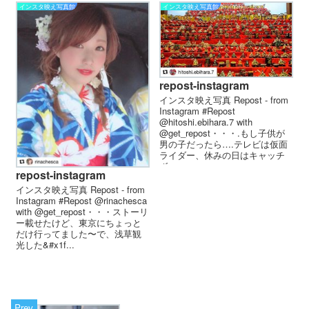
インスタ映え写真館
インスタ映え写真館
repost-instagram
インスタ映え写真 Repost - from
Instagram #Repost
@hitoshi.ebihara.7 with
@get_repost・・・.もし子供が
男の子だったら….テレビは仮面
ライダー、休みの日はキャッチ
ボ...
repost-instagram
インスタ映え写真 Repost - from
Instagram #Repost @rinachesca
with @get_repost・・・ストーリ
ー載せたけど、 東京にちょっと
だけ行ってました〜 で、浅草観
光した&#x1f...