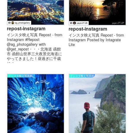
repost-instagram
repost-instagram
インスタ映え写真 Repost - from
インスタ映え写真 Repost - from
Instagram #Repost
Instagram Posted by Intagrate
@ag_photogallery with
Lite
@get_repost・・・北海道 函館
市 函館山︎世界三大夜景北海道に
やってきました！昼過ぎに千歳
につ...
インスタ映え写真館
インスタ映え写真館