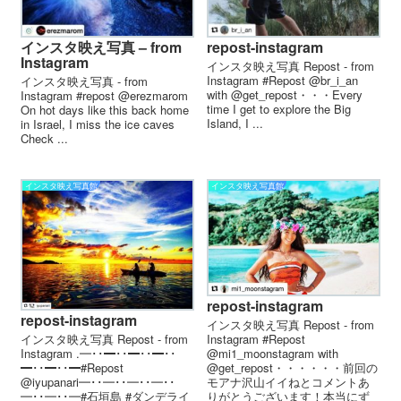
インスタ映え写真 – from
repost-instagram
Instagram
インスタ映え写真 Repost - from
Instagram #Repost @br_i_an
インスタ映え写真 - from
with @get_repost・・・Every
Instagram #repost @erezmarom
time I get to explore the Big
On hot days like this back home
Island, I ...
in Israel, I miss the ice caves
Check ...
インスタ映え写真館
インスタ映え写真館
repost-instagram
repost-instagram
インスタ映え写真 Repost - from
Instagram #Repost
インスタ映え写真 Repost - from
@mi1_moonstagram with
Instagram . ━･･━･･━･･━･･
@get_repost・・・・・・前回の
━･･━･･━ #Repost
モアナ沢山イイねとコメントあ
@iyupanari ━･･━･･━･･━･･
りがとうございます！本当にず
━･･━･･━ #石垣島 #ダンデライ