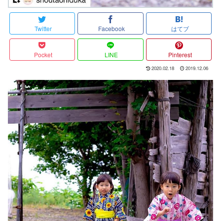
Twitter
Facebook
はてブ
Pocket
LINE
Pinterest
2020.02.18
2019.12.06