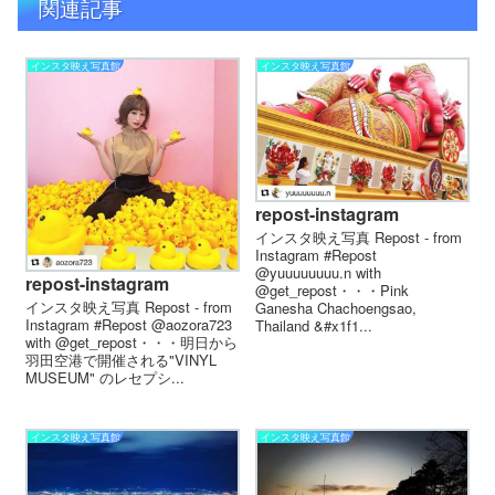
関連記事
インスタ映え写真館
インスタ映え写真館
repost-instagram
インスタ映え写真 Repost - from
Instagram #Repost
@yuuuuuuuu.n with
repost-instagram
@get_repost・・・Pink
インスタ映え写真 Repost - from
Ganesha Chachoengsao,
Instagram #Repost @aozora723
Thailand &#x1f1...
with @get_repost・・・明日から
羽田空港で開催される"VINYL
MUSEUM" のレセプシ...
インスタ映え写真館
インスタ映え写真館