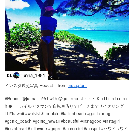
インスタ映え写真 Repost – from
Instagram
#Repost @junna_1991 with @get_repost・・・.K a i l u a b e a c
h 🥥 ． カイルアタウンで自転車借りてビーチまでサイクリング
🚴‍♀️#hawaii #waikiki #honolulu #kailuabeach #genic_mag
#genic_beach #genic_hawaii #beautiful #instagood #instagirl
#instatravel #followme #gopro #alomodel #alospot #ハワイ #ワイ