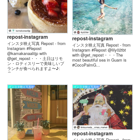
repost-instagram
repost-instagram
インスタ映え写真 Repost - from
インスタ映え写真 Repost - from
Instagram #Repost
Instagram #Repost @lily02tbt
@kamakanaaliijp with
with @get_repost・・・The
@get_repost・・・土日はリモ
most beautiful sea in Guam is
ン・ロティスリーで美味しいブ
#CocoPalmG...
ランチが食べられますよ〜♪:
@meyo...
インスタ映え写真館
インスタ映え写真館
repost-instagram
インスタ映え写真 Repost - from