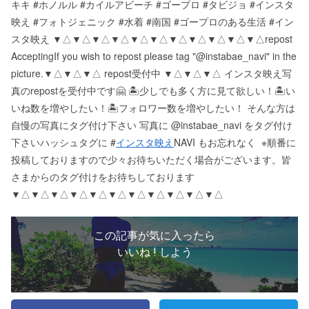
キキ #ホノルル #カイルアビーチ #ゴープロ #タビジョ #インスタ
映え #フォトジェニック #水着 #南国 #ゴープロのある生活 #イン
スタ映え ▼△▼△▼△▼△▼△▼△▼△▼△▼△▼△▼△ repost
Accepting If you wish to repost please tag "@instabae_navi" in the
picture. ▼△▼△▼△ repost受付中 ▼△▼△▼△ インスタ映え写
真のrepostを受付中です🤗 🏝少しでも多く方に見て欲しい！ 🏝い
いね数を増やしたい！ 🏝フォロワー数を増やしたい！ そんな方は
自慢の写真にタグ付け下さい 写真に @instabae_navi をタグ付け
下さい️ ハッシュタグに #
インスタ映え
NAVI もお忘れなく ️ ※順番に
投稿しておりますので少々お待ちいただく場合がございます。 皆
さまからのタグ付けをお待ちしております
▼△▼△▼△▼△▼△▼△▼△▼△▼△▼△▼△
この記事が気に入ったら
いいね ! しよう