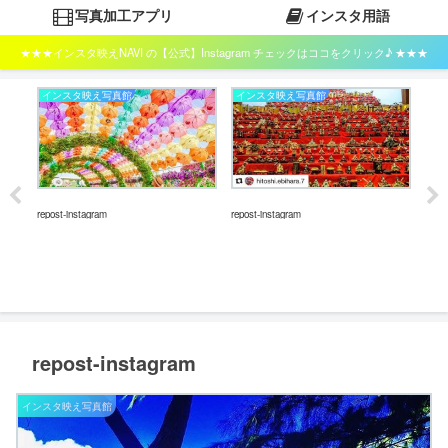
写真加工アプリ
インスタ用語
★★★インスタ映えNAVI の【公式】Instagram チェックはココをクリック♪ ★★★
インスタ映え写真館
インスタ映え写真館
イ
repost-instagram
repost-instagram
repos
repost-instagram
インスタ映え写真館