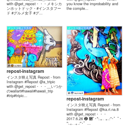
with @get_repost・・・メキシカ
you know the improbability and
ンホットドック・#インスタフー
the comple...
ド #グルメ女子 #グ...
インスタ映え写真館
インスタ映え写真館
repost-instagram
インスタ映え写真 Repost - from
Instagram #Repost @a_tripic
with @get_repost・・・__いつか
のwallart#hawaii#hawaii_trip
#trip#tripic...
repost-instagram
インスタ映え写真 Repost - from
Instagram #Repost @ka.ri.na.8
with @get_repost・・・
2017.6.26 ❷ ࿺ﾟ･*:.｡. .｡.:*･゜ﾟ･
*:.｡. .｡.:*･゜...