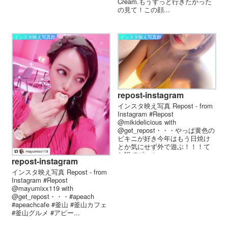
Cream.もうずっと行きたかった
の見て！この顔...
インスタ映え写真館
インスタ映え写真館
repost-instagram
インスタ映え写真 Repost - from
Instagram #Repost
@mikidelicious with
@get_repost・・・やっぱ黄色の
ビキニが好き今年はもう日焼け
とか気にせず外で遊ぶ！！！て
な訳でプール...
repost-instagram
インスタ映え写真 Repost - from
Instagram #Repost
@mayumixx119 with
@get_repost・・・#apeach
#apeachcafe #釜山 #釜山カフェ
#釜山グルメ #アピー...