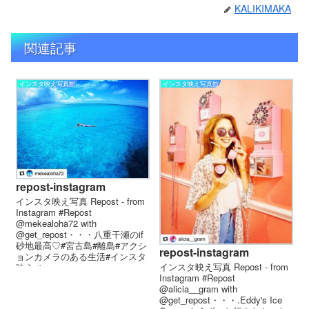
KALIKIMAKA
関連記事
インスタ映え写真館
インスタ映え写真館
repost-instagram
インスタ映え写真 Repost - from
Instagram #Repost
@mekealoha72 with
@get_repost・・・八重干瀬のif
砂地最高♡#宮古島#離島#アクシ
repost-instagram
ョンカメラのある生活#インスタ
インスタ映え写真 Repost - from
映え #...
Instagram #Repost
@alicia__gram with
@get_repost・・・.Eddy's Ice