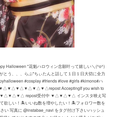
・・*Happy Halloween *花魁ハロウィン念願叶って嬉しい＼(^o^)
りがとう、、、らぶ*ちぃたんと話して１日１日大切に全力
een #cosplay #friends #love #girls #kimono#ハ
△▼△▼△ repost Accepting If you wish to
the picture. ▼△▼△▼△ repost受付中 ▼△▼△▼△ インスタ映え写
に見て欲しい！ 🏝いいね数を増やしたい！ 🏝フォロワー数を
真に @instabae_navi をタグ付け下さい️ ハッシュ