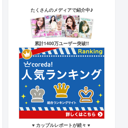
たくさん
のメディアで紹介中♪
累計1400万ユーザー突破!!
♥ カップルレポートが続々 ♥