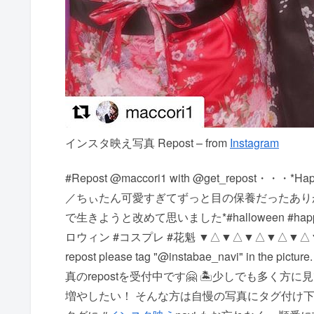
インスタ映え写真 Repost – from
Instagram
#Repost @maccori1 with @get_repost・
／ちぃたん可愛すぎてずっと目の保養だった️あ
で生きようと改めて思いました*#halloween #happyhallow
ロウィン #コスプレ #花魁 ▼△▼△▼△▼△▼△▼△▼△▼△▼
repost please tag "@instabae_navi" in 
真のrepostを受付中です🤗 🏝少しでも多く方
増やしたい！ そんな方は自慢の写真にタグ付け下さい 写