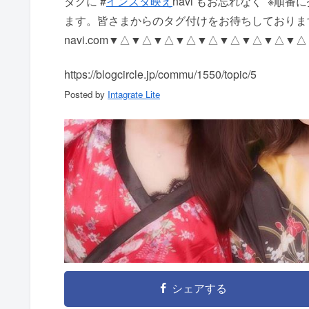
タグに #
インスタ映え
navi もお忘れなく ️ 
ます。 皆さまからのタグ付けをお待ちしております https
navi.com ▼△▼△▼△▼△▼△▼△▼△▼△▼
https://blogcircle.jp/commu/1550/topic/5
Posted by
Intagrate Lite
シェアする