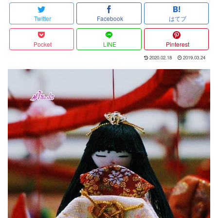
Twitter
Facebook
はてブ
Pocket
LINE
Pinterest
2020.02.18
2019.03.24