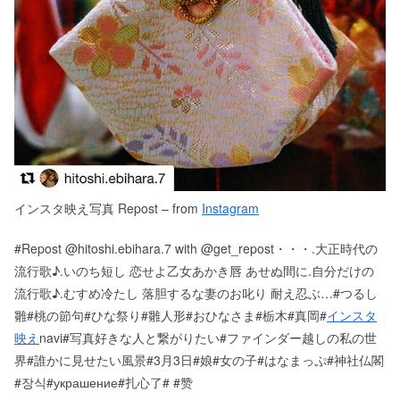
インスタ映え写真 Repost – from
Instagram
#Repost @hitoshi.ebihara.7 with @get_repost・・・.大正時代の
流行歌♪.いのち短し 恋せよ乙女あかき唇 あせぬ間に.自分だけの
流行歌♪.むすめ冷たし 落胆するな妻のお叱り 耐え忍ぶ…#つるし
雛#桃の節句#ひな祭り#雛人形#おひなさま#栃木#真岡#
インスタ
映え
navi#写真好きな人と繋がりたい#ファインダー越しの私の世
界#誰かに見せたい風景#3月3日#娘#女の子#はなまっぷ#神社仏閣
#장식#украшение#扎心了# #赞