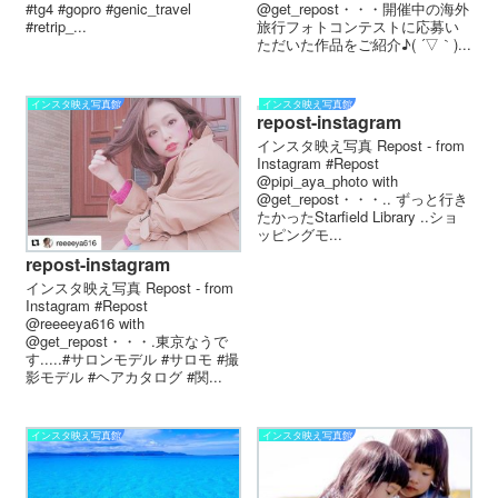
#tg4 #gopro #genic_travel
@get_repost・・・開催中の海外
#retrip_...
旅行フォトコンテストに応募い
ただいた作品をご紹介♪( ´▽｀)...
インスタ映え写真館
インスタ映え写真館
repost-instagram
インスタ映え写真 Repost - from
Instagram #Repost
@pipi_aya_photo with
@get_repost・・・.. ずっと行き
たかったStarfield Library ..ショ
ッピングモ...
repost-instagram
インスタ映え写真 Repost - from
Instagram #Repost
@reeeeya616 with
@get_repost・・・.東京なうで
す.....#サロンモデル #サロモ #撮
影モデル #ヘアカタログ #関...
インスタ映え写真館
インスタ映え写真館