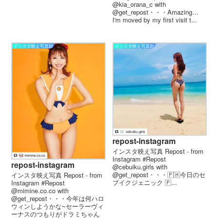
@kia_orana_c with
@get_repost・・・Amazing…
I'm moved by my first visit t...
インスタ映え写真館
インスタ映え写真館
repost-instagram
インスタ映え写真 Repost - from
Instagram #Repost
repost-instagram
@cebuiku.girls with
@get_repost・・・🇵🇭今日のセ
インスタ映え写真 Repost - from
ブイクジェニック 🇵...
Instagram #Repost
@mimine.co.co with
@get_repost・・・今年は何ハロ
ウィンしようかな~セーラーヴィ
ーナスのつもりがドラミちゃん