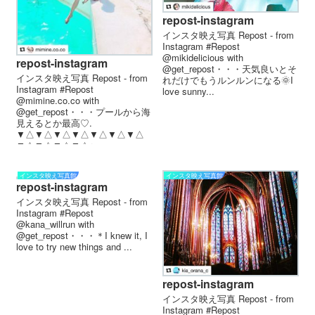
repost-instagram
インスタ映え写真 Repost - from
Instagram #Repost
@mikidelicious with
repost-instagram
@get_repost・・・天気良いとそ
インスタ映え写真 Repost - from
れだけでもうルンルンになる🌞I
Instagram #Repost
love sunny...
@mimine.co.co with
@get_repost・・・プールから海
見えるとか最高♡.
▼△▼△▼△▼△▼△▼△▼△
▼△▼△▼△▼△ r...
インスタ映え写真館
インスタ映え写真館
repost-instagram
インスタ映え写真 Repost - from
Instagram #Repost
@kana_willrun with
@get_repost・・・＊I knew it, I
love to try new things and ...
repost-instagram
インスタ映え写真 Repost - from
Instagram #Repost