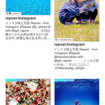
repost-instagram
インスタ映え写真 Repost - from
Instagram #Repost @y_aloha143
with @get_repost・・・...今日は
暖かいからお肉を焼きながら語
る日💭..綺麗な海がある所に住...
repost-instagram
インスタ映え写真 Repost - from
Instagram #Repost
@shoutaoniduka with
@get_repost・・・＿こっちが良
いかね＿．#ふたごふたご
.470#everyday_delight...
インスタ映え写真館
インスタ映え写真館