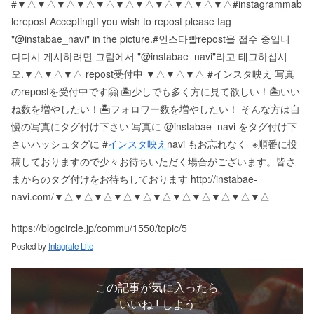
# ▼△▼△▼△▼△▼△▼△▼△▼△▼△▼△▼△ #instagrammab
le repost Accepting If you wish to repost please tag
"@instabae_navi" in the picture. #인스타빨 repost을 접수 중입니
다 다시 게시하려면 그림에서 "@instabae_navi"라고 태그하십시
오. ▼△▼△▼△ repost受付中 ▼△▼△▼△ #インスタ映え 写真
のrepostを受付中です🤗 🏝少しでも多く方に見て欲しい！ 🏝いい
ね数を増やしたい！ 🏝フォロワー数を増やしたい！ そんな方は自
慢の写真にタグ付け下さい 写真に @instabae_navi をタグ付け下
さい️ ハッシュタグに #
インスタ映え
navi もお忘れなく ️ ※順番に投
稿しておりますので少々お待ちいただく場合がございます。 皆さ
まからのタグ付けをお待ちしております http://instabae-
navi.com/ ▼△▼△▼△▼△▼△▼△▼△▼△▼△▼△▼△
https://blogcircle.jp/commu/1550/topic/5
Posted by
Intagrate Lite
この記事が気に入ったら
いいね ! しよう