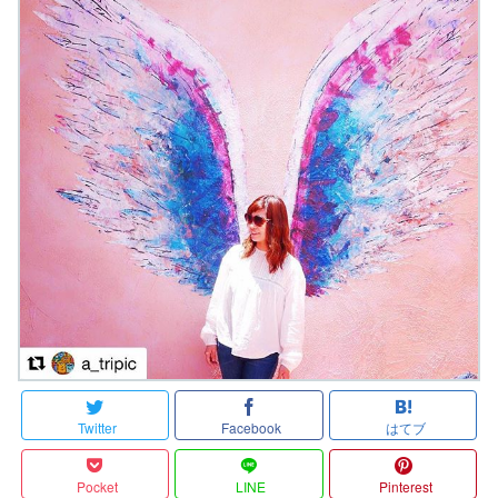
Twitter
Facebook
はてブ
Pocket
LINE
Pinterest