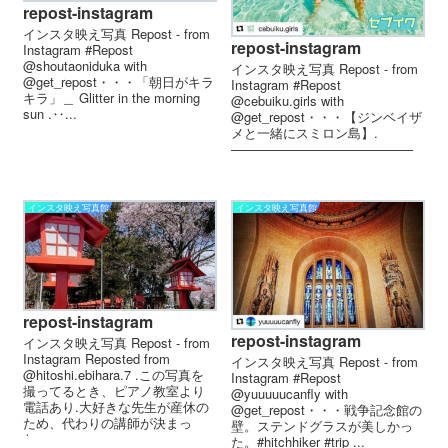
repost-instagram
インスタ映え写真 Repost - from
repost-instagram
Instagram #Repost
@shoutaoniduka with
インスタ映え写真 Repost - from
@get_repost・・・「朝日がキラ
Instagram #Repost
キラ」＿ Glitter in the morning
@cebuiku.girls with
sun .‥...
@get_repost・・・【ジンベイザ
メと一緒にスミロン島】.
——————————————
————————...
インスタ映え写真館
インスタ映え写真館
repost-instagram
repost-instagram
インスタ映え写真 Repost - from
Instagram Reposted from
インスタ映え写真 Repost - from
@hitoshi.ebihara.7 .この写真を
Instagram #Repost
撮ってるとき、ピアノ教室より
@yuuuuucanfly with
電話あり.大好きな先生が産休の
@get_repost・・・戦争記念館の
ため、代わりの講師が決まっ
壁。ステンドグラスが美しかっ
た...
た。#hitchhiker #trip ...