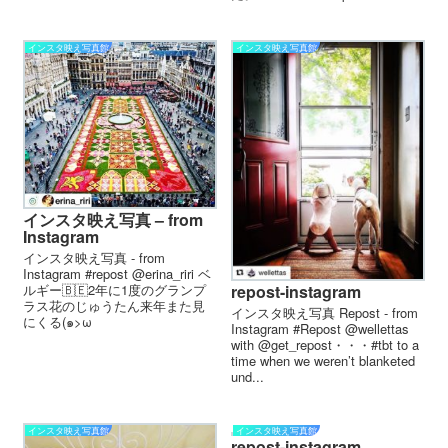
インスタ映え写真館
インスタ映え写真館
インスタ映え写真 – from
Instagram
インスタ映え写真 - from
Instagram #repost @erina_riri ベ
ルギー🇧🇪2年に1度のグランプ
repost-instagram
ラス花のじゅうたん来年また見
インスタ映え写真 Repost - from
にくる(๑>ω
Instagram #Repost @wellettas
with @get_repost・・・#tbt to a
time when we weren’t blanketed
und...
インスタ映え写真館
インスタ映え写真館
repost-instagram