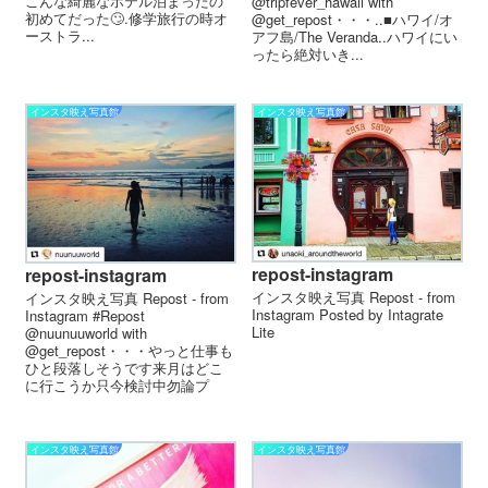
こんな綺麗なホテル泊まったの
@tripfever_hawaii with
初めてだった🙄.修学旅行の時オ
@get_repost・・・..■ハワイ/オ
ーストラ...
アフ島/The Veranda..ハワイにい
ったら絶対いき...
インスタ映え写真館
インスタ映え写真館
repost-instagram
repost-instagram
インスタ映え写真 Repost - from
インスタ映え写真 Repost - from
Instagram Posted by Intagrate
Instagram #Repost
Lite
@nuunuuworld with
@get_repost・・・やっと仕事も
ひと段落しそうです来月はどこ
に行こうか只今検討中️勿論プ
ー...
インスタ映え写真館
インスタ映え写真館