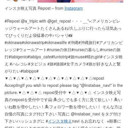
インスタ映え写真 Repost – from
Instagram
#Repost @a_tripic with @get_repost・・・__*⋆︎:アメリカンビレ
ッジウォールアートたくさんあるね!久しぶりに行ったら活気あっ
てびっくりだよ🤤️猛暑の中パシャリ📸
#okinawa#okinawatrip#okinawalife #沖縄#沖縄旅行#アメリカンビ
レッジ#ウォールアート#nurseの休日#nurseの暮らし#nurseの旅
行#tabigenic#tabijyo_cafe#funtotrip#旅muse#晴れgirl#インスタ映
え #ハレコレ#タビジョ #旅#旅娘#女子カメラ#旅が好きな人と繋
がりたい#tabippo#
▼△▼△▼△▼△▼△▼△▼△▼△▼△▼△▼△ repost
Accepting If you wish to repost please tag "@instabae_navi" in the
picture. ▼△▼△▼△ repost受付中 ▼△▼△▼△ インスタ映え写
真のrepostを受付中です🤗 🏝少しでも多く方に見て欲しい！ 🏝い
いね数を増やしたい！ 🏝フォロワー数を増やしたい！ そんな方は
自慢の写真にタグ付け下さい 写真に @instabae_navi をタグ付け
下さい️ ハッシュタグに #
インスタ映え
navi もお忘れなく ️ ※順番に
投稿しておりますので少々お待ちいただく場合がございます。 皆