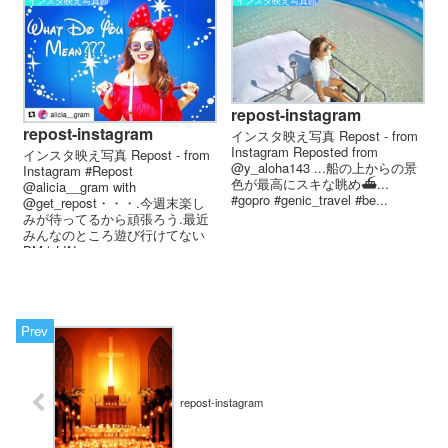
インスタ映え写真館
インスタ映え写真館
repost-instagram
repost-instagram
インスタ映え写真 Repost - from
Instagram Reposted from
インスタ映え写真 Repost - from
@y_aloha143 ...船の上からの景
Instagram #Repost
色が最高にスキな眺め⛴...
@alicia__gram with
#gopro #genic_travel #be...
@get_repost・・・.今週末楽し
みが待ってるから頑張ろう.最近
みんなのところ遊び行けてない
DMもLIN...
repost-instagram