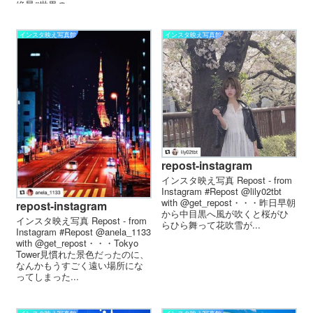
絶景#世界の...
インスタ映え写真館
インスタ映え写真館
repost-instagram
インスタ映え写真 Repost - from
Instagram #Repost @lily02tbt
with @get_repost・・・ㅤㅤㅤㅤㅤㅤㅤㅤㅤㅤㅤㅤㅤㅤㅤㅤ昨日早朝
repost-instagram
から中目黒へ風が吹くと桜がひ
インスタ映え写真 Repost - from
らひら舞って花吹雪が...
Instagram #Repost @anela_1133
with @get_repost・・・Tokyo
Tower見慣れた景色だったのに、
なんかもうすごく遠い場所にな
ってしまった...