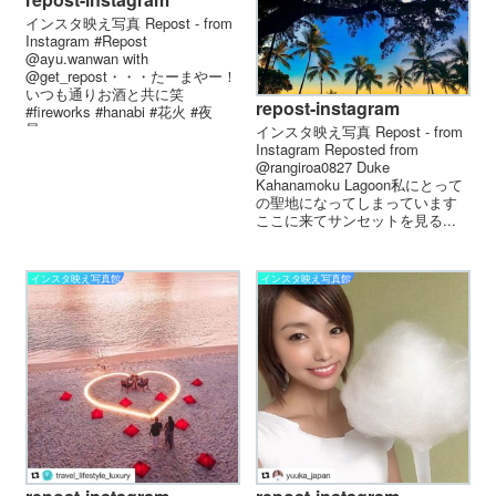
インスタ映え写真 Repost - from
Instagram #Repost
@ayu.wanwan with
@get_repost・・・たーまやー！
いつも通りお酒と共に笑
repost-instagram
#fireworks #hanabi #花火 #夜
景...
インスタ映え写真 Repost - from
Instagram Reposted from
@rangiroa0827 Duke
Kahanamoku Lagoon私にとって
の聖地になってしまっています
ここに来てサンセットを見る...
インスタ映え写真館
インスタ映え写真館