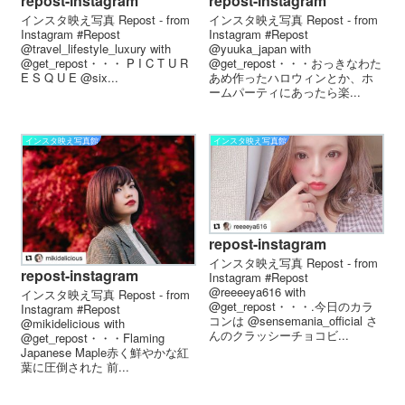
repost-instagram
repost-instagram
インスタ映え写真 Repost - from
インスタ映え写真 Repost - from
Instagram #Repost
Instagram #Repost
@travel_lifestyle_luxury with
@yuuka_japan with
@get_repost・・・ P I C T U R
@get_repost・・・おっきなわた
E S Q U E @six...
あめ作った️ ハロウィンとか、ホ
ームパーティにあったら楽...
インスタ映え写真館
インスタ映え写真館
repost-instagram
インスタ映え写真 Repost - from
repost-instagram
Instagram #Repost
@reeeeya616 with
インスタ映え写真 Repost - from
@get_repost・・・.今日のカラ
Instagram #Repost
コンは @sensemania_official さ
@mikidelicious with
んのクラッシーチョコビ...
@get_repost・・・Flaming
Japanese Maple赤く鮮やかな紅
葉に圧倒されたㅤ ㅤ前...