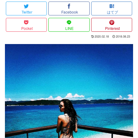
Twitter
Facebook
はてブ
Pocket
LINE
Pinterest
2020.02.18
2018.08.23