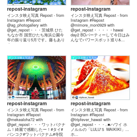
repost-instagram
repost-instagram
インスタ映え写真 Repost - from
インスタ映え写真 Repost - from
Instagram #Repost
Instagram #Repost
@ag_photogallery with
@mimore_mon0929 with
@get_repost・・・茨城県 ひた
@get_repost・・・・・hawai
ちなか市 国営ひたち海浜公園︎今
day2 BDパーティーして今日はみ
年の振り返り5月です。藤もあり
んなでパワースポット巡り&...
ま...
インスタ映え写真館
インスタ映え写真館
repost-instagram
repost-instagram
インスタ映え写真 Repost - from
インスタ映え写真 Repost - from
Instagram #Repost
Instagram #Repost
@tripfever_hawaii with
@mekealoha72 with
@get_repost・・・..■ハワイ ホ
@get_repost・・・ワットパクナ
ノルルの「LULU'Ｓ WAIKIKI」...
ム！綺麗で感動したー！#タイ#
ホ...
バンコク#ワットパクナム#寺院