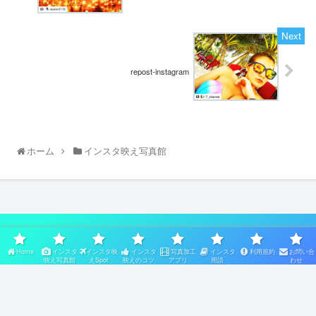
repost-instagram
ホーム
インスタ映え写真館
スポンサーリンク
Home
インスタ
インスタ映
インスタ
写真加工
インスタ
利用規約
お問い合
映え写真館
えSpot
映えのコツ
アプリ
用語
わせ
Home
インスタ映え写真館