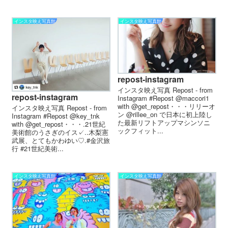
インスタ映え写真館
インスタ映え写真館
repost-instagram
インスタ映え写真 Repost - from
repost-instagram
Instagram #Repost @maccori1
with @get_repost・・・リリーオ
インスタ映え写真 Repost - from
ン @rillee_on で日本に初上陸し
Instagram #Repost @key_tnk
た最新リフトアップマシンソニ
with @get_repost・・・.21世紀
ックフィット...
美術館のうさぎのイス✓..木梨憲
武展、とてもかわゆい♡.#金沢旅
行 #21世紀美術...
インスタ映え写真館
インスタ映え写真館