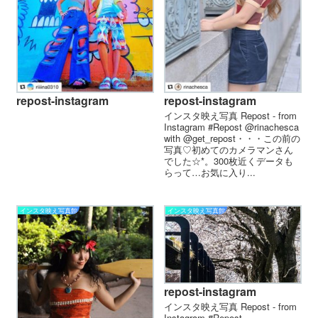
repost-instagram
repost-instagram
インスタ映え写真 Repost - from
Instagram #Repost @rinachesca
with @get_repost・・・この前の
写真♡初めてのカメラマンさん
でした☆*。300枚近くデータも
らって…お気に入り...
インスタ映え写真館
インスタ映え写真館
repost-instagram
インスタ映え写真 Repost - from
Instagram #Repost