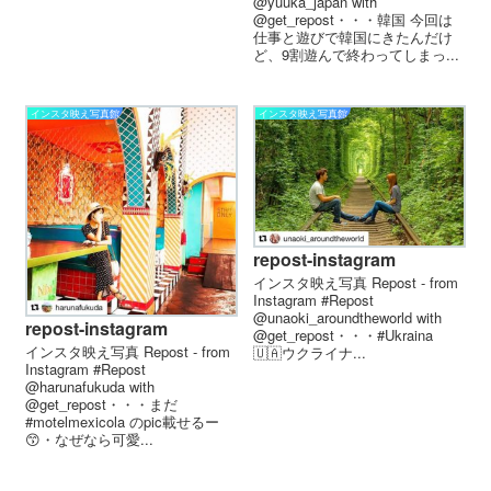
@yuuka_japan with
@get_repost・・・韓国️ 今回は
仕事と遊びで韓国にきたんだけ
ど、9割遊んで終わってしまっ...
インスタ映え写真館
インスタ映え写真館
repost-instagram
インスタ映え写真 Repost - from
Instagram #Repost
@unaoki_aroundtheworld with
repost-instagram
@get_repost・・・#Ukraina
インスタ映え写真 Repost - from
🇺🇦ウクライナ...
Instagram #Repost
@harunafukuda with
@get_repost・・・まだ
#motelmexicola のpic載せるー
😙・なぜなら可愛...