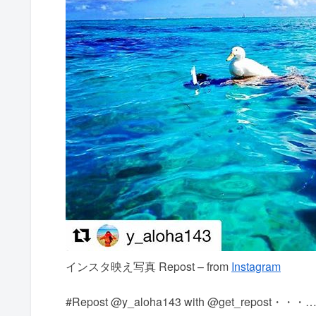
インスタ映え写真 Repost – from
Instagram
#Repost @y_aloha143 with @get_