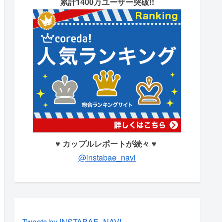
累計1400万ユーザー突破!!
♥ カップルレポートが続々 ♥
@instabae_navi
Tweets by INSTABAE_NAVI