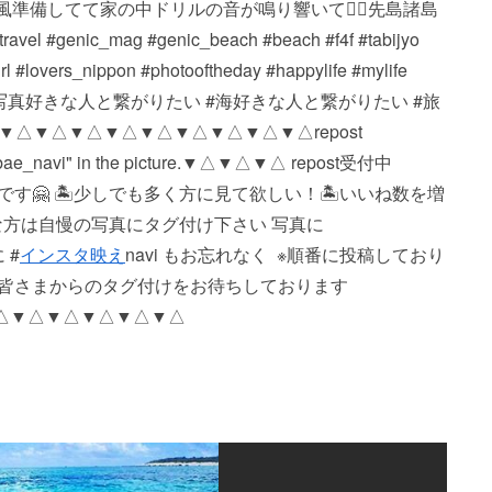
台風準備してて家の中ドリルの音が鳴り響いてる🏽先島諸島
#genic_mag #genic_beach #beach #f4f #tabijyo
rl #lovers_nippon #photooftheday #happylife #mylife
land #石垣島 #写真好きな人と繋がりたい #海好きな人と繋がりたい #旅
△▼△▼△▼△▼△▼△▼△▼△▼△ repost
instabae_navi" in the picture. ▼△▼△▼△ repost受付中
です🤗 🏝少しでも多く方に見て欲しい！ 🏝いいね数を増
な方は自慢の写真にタグ付け下さい 写真に
 #
インスタ映え
navi もお忘れなく ️ ※順番に投稿しており
 皆さまからのタグ付けをお待ちしております
▼△▼△▼△▼△▼△▼△▼△▼△