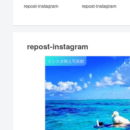
repost-instagram
repost-instagram
m
repost-instagram
インスタ映え写真館