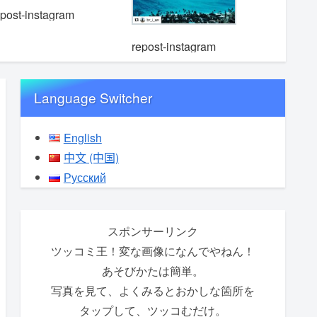
epost-instagram
repost-instagram
repost-i
Language Switcher
English
中文 (中国)
Русский
スポンサーリンク
ツッコミ王！変な画像になんでやねん！
あそびかたは簡単。
写真を見て、よくみるとおかしな箇所を
タップして、ツッコむだけ。