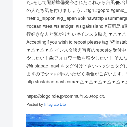
た..そして避難準備発令されたこれから台風🌪.
の人たち気を付けましょう…#tg4 #gopro #genic_travel 
#retrip_nippon #ig_japan #okinawatrip #summergi
#ocean #sea #islandgirl #isigakiis
行好きな人と繋がりたい #インスタ映え ▼△▼△▼
Accepting If you wish to repost please tag "@
▼△▼△▼△ インスタ映え写真のrepostを受付中
やしたい！ 🏝フォロワー数を増やしたい！ そん
@instabae_navi をタグ付け下さい️ ハッシュタグに
ますので少々お待ちいただく場合がございます。
http://instabae-navi.com/ ▼△▼△▼△
https://blogcircle.jp/commu/1550/topic/5
Posted by
Intagrate Lite