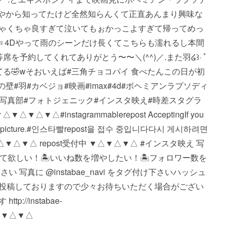
有名やから知ってたけど全然知らんくて正直あんまり興味な
ちゃくちゃ良すぎて泣いてもぉかっこよすぎて帰ってめっ
ぁ‍♀️4Dやって雨のシーンだけ長くてこちらも濡れるし本間
席を予約してくれてありがとう〜〜＼(^^)／.また羽໒꒱· ﾟ
る🤣wそおいえば#三角チョコパイ 食べたんこの日が初
壁#羽#カベジョ#映画#imax#4d#ボヘミアンラプソディ
ド#写真部#フォトジェニック#インスタ映え#時差スタグラ
#instagrammable repost Accepting If you
" in the picture. #인스타빨 repost을 접수 중입니다 다시 게시하려면
. ▼△▼△▼△ repost受付中 ▼△▼△▼△ #インスタ映え 写
に見て欲しい！ 🏝いいね数を増やしたい！ 🏝フォロワー数を
真に @instabae_navi をタグ付け下さい️ ハッシュ
※順番に投稿しておりますので少々お待ちいただく場合がござい
//instabae-
△▼△▼△