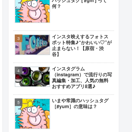
ハッシュタグ [ #gm ] って
何？
インスタ映えするフォトス
ポット特集♪“かわいい♡”が
止まらない！【原宿・渋
谷】
インスタグラム
（instagram）で流行りの写
真編集・加工、人気の無料
おすすめアプリ8選♪
いまや常識のハッシュタグ
［#yum］の意味は？