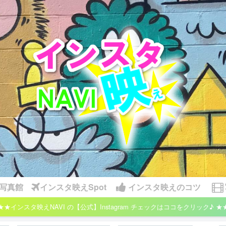
写真館
インスタ映えSpot
インスタ映えのコツ
★★インスタ映えNAVI の【公式】Instagram チェックはココをクリック♪ ★