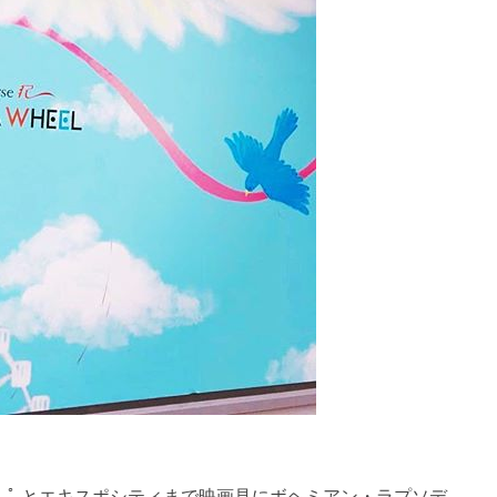
post・・・ ໒꒱· ﾟ.とエキスポシティまで映画見にボヘミアン・ラプソデ