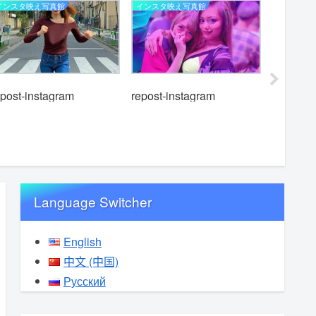
インスタ映え写真館
インスタ映え写真館
インスタ映
epost-instagram
repost-instagram
repost-i
Language Switcher
English
中文 (中国)
Русский