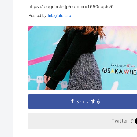
https://blogcircle.jp/commu/1550/topic/5
Posted by
Intagrate Lite
シェアする
Twitter で