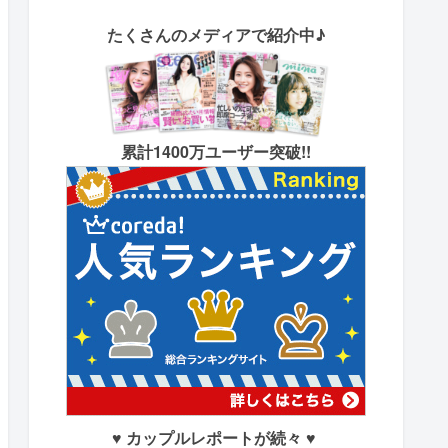
たくさん
のメディアで紹介中♪
累計1400万ユーザー突破!!
♥ カップルレポートが続々 ♥