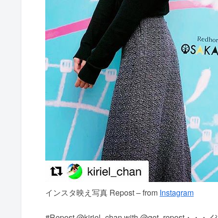
インスタ映え写真 Repost – from
Instagram
#Repost @kiriel_chan with @get_re