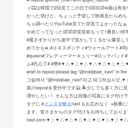
ィ🎞は韓国で2回見てこの日で3回目🤣w曲は
かった🤑けど、ちょっと予習して映画見たらめ
ちゃ調べたりYouTube見てた🤣見てよかったな
やめてってなった🤣🤣🤣笑笑前もって1番良い特等
#翼さずかりがち途中で笑かしてくるから爆笑して
めてかもw..#エキスポシティ#ウォールアート#羽の
#queen#フレディーマーキュリー#ロックバン
ム#扎心了# #赞# ▼△▼△▼△▼△▼△▼△▼△▼△▼△▼△▼△ 
wish to repost please tag "@instabae_navi
그림에서 "@instabae_navi"라고 태그하십시오
真のrepostを受付中です🤗 🏝少しでも多く方
増やしたい！ そんな方は自慢の写真にタグ付け下さい 写
タグに #
インスタ映え
navi もお忘れなく ️ 
ます。 皆さまからのタグ付けをお待ちしております http:
navi.com/ ▼△▼△▼△▼△▼△▼△▼△▼△▼