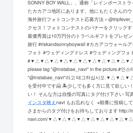
SONNY BOY WALL」、通称「レインボースト
たカカアコ地区にあります。他にもたくさんのウ
海外旅行フォトコンテスト応募方法＞@tripfever_h
クセス！フォトコンテストのバナーをクリックす
最優秀賞は10万円分のトラベルギフトをプレゼント
旅行 #riskandsonnyboywall #カカアコウ
フォト #ウェディングドレス #ウェディングフォト 
# ▼△▼△▼△▼△▼△▼△▼△▼△▼△▼△▼△ #instagramma
please tag "@instabae_navi" in the pic
"@instabae_navi"라고 태그하십시오. ▼△▼△
を受付中です🤗 🏝少しでも多く方に見て欲しい！
い！ そんな方は自慢の写真にタグ付け下さい 写真に @i
インスタ映え
navi もお忘れなく ️ ※順番に
さまからのタグ付けをお待ちしております http://inst
navi.com/ ▼△▼△▼△▼△▼△▼△▼△▼△▼