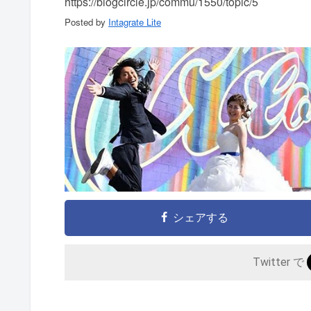
https://blogcircle.jp/commu/1550/topic/5
Posted by
Intagrate Lite
シェアする
Twitter で