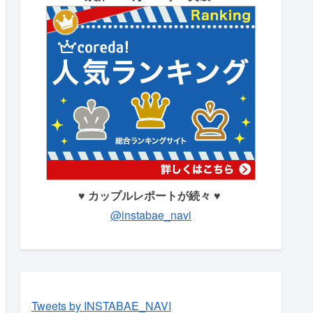
♥ カップルレポートが続々 ♥
@instabae_navi
Tweets by INSTABAE_NAVI