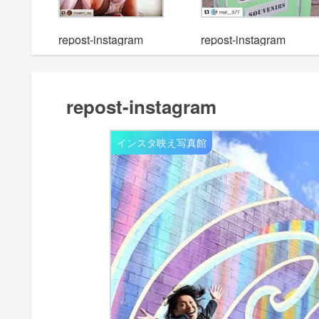
m
repost-instagram
repost-instagram
repost-instagram
インスタ映え写真館