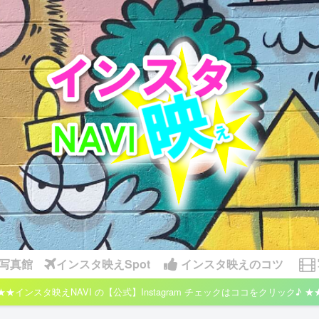
写真館
インスタ映えSpot
インスタ映えのコツ
★★インスタ映えNAVI の【公式】Instagram チェックはココをクリック♪ ★