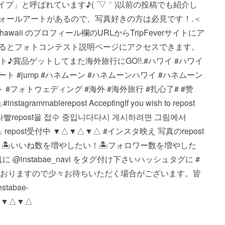
ライプ」と呼ばれています♪( ´▽｀)以前の投稿でも紹介し
ォールアートがあるので、写真好きの方は必見です！.＜
awaii のプロフィール欄のURLからTripFeverサイトにア
るとフォトコンテスト説明ページにアクセスできます。
♪賞品ゲットしてまた海外旅行にGO!!.#ハワイ #ハワイ
ォールアート #jump #ハネムーン #ハネムーンハワイ #ハネムーン
#フォトウェディング #海外 #海外旅行 #扎心了# #赞
ble repost Accepting If you wish to repost
ture. #인스타빨 repost을 접수 중입니다 다시 게시하려면 그림에서
▼△ repost受付中 ▼△▼△▼△ #インスタ映え 写真のrepost
 🏝いいね数を増やしたい！ 🏝フォロワー数を増やした
nstabae_navi をタグ付け下さい️ ハッシュタグに #
投稿しておりますので少々お待ちいただく場合がございます。 皆
abae-
△▼△▼△