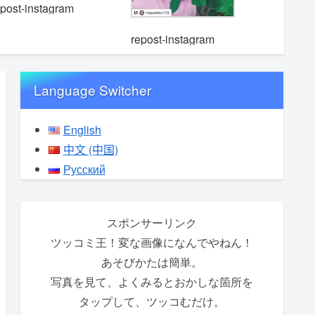
epost-instagram
repost-instagram
repost-i
Language Switcher
English
中文 (中国)
Русский
スポンサーリンク
ツッコミ王！変な画像になんでやねん！
あそびかたは簡単。
写真を見て、よくみるとおかしな箇所を
タップして、ツッコむだけ。