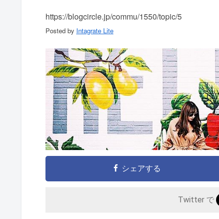
https://blogcircle.jp/commu/1550/topic/5
Posted by
Intagrate Lite
シェアする
Twitter で