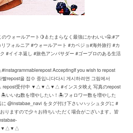
・・・..ここのウォールアート🍋🍐たまらなく最強にかわいい🤤️️️.#ア
カリフォルニア #ウォールアート #カベジョ#海外旅行 #カ
ク #イイネ返し #旅色アンバサダー #ゴープロのある生活
ble repost Accepting If you wish to repost
ture. #인스타빨 repost을 접수 중입니다 다시 게시하려면 그림에서
▼△ repost受付中 ▼△▼△▼△ #インスタ映え 写真のrepost
 🏝いいね数を増やしたい！ 🏝フォロワー数を増やした
nstabae_navi をタグ付け下さい️ ハッシュタグに #
投稿しておりますので少々お待ちいただく場合がございます。 皆
abae-
△▼△▼△