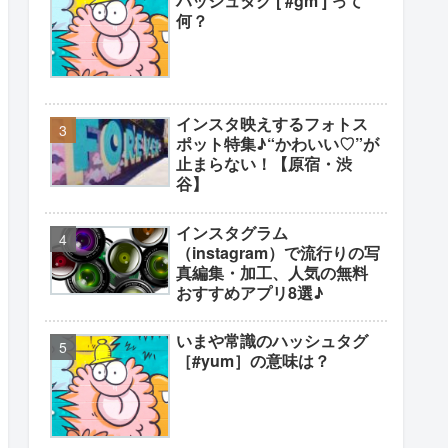
ハッシュタグ [ #gm ] って
何？
インスタ映えするフォトス
ポット特集♪“かわいい♡”が
止まらない！【原宿・渋
谷】
インスタグラム
（instagram）で流行りの写
真編集・加工、人気の無料
おすすめアプリ8選♪
いまや常識のハッシュタグ
［#yum］の意味は？