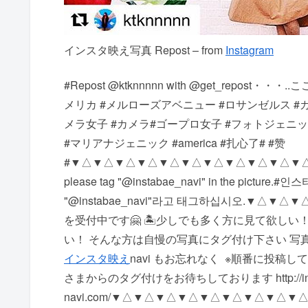
インスタ映え写真 Repost – from
Instagram
#Repost @ktknnnnn with @get_repost
メリカ #メルローズアベニュー #ロサンゼルス #
メラ女子 #カメラ#ゴープロ女子 #フォトジェニッ
#マリアナジェニック #america #扎心了# #赞
# ▼△▼△▼△▼△▼△▼△▼△▼△▼△▼△▼△ #instagramma
please tag "@instabae_navi" in the pic
"@instabae_navi"라고 태그하십시오. ▼△▼△
を受付中です🤗 🏝少しでも多く方に見て欲しい！
い！ そんな方は自慢の写真にタグ付け下さい 写真に @i
インスタ映え
navi もお忘れなく ️ ※順番に
さまからのタグ付けをお待ちしております http://inst
navi.com/ ▼△▼△▼△▼△▼△▼△▼△▼△▼