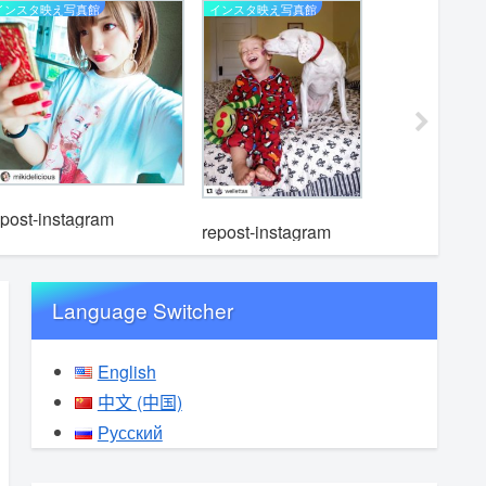
インスタ映え写真館
インスタ映え写真館
インスタ映
epost-instagram
repost-instagram
repost-i
Language Switcher
English
中文 (中国)
Русский