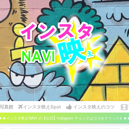
写真館
インスタ映えSpot
インスタ映えのコツ
★★インスタ映えNAVI の【公式】Instagram チェックはココをクリック♪ ★