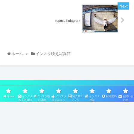
repost-instagram
ホーム
インスタ映え写真館
スポンサーリンク
Home
インスタ
インスタ映
インスタ
写真加工
インスタ
利用規約
お問い合
映え写真館
えSpot
映えのコツ
アプリ
用語
わせ
Home
インスタ映え写真館
インスタ映えSpot
インスタ映えのコツ