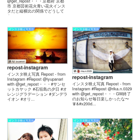
@get_repost・・・京都府 京都
市 京都芸術花火︎青い花火︎インス
タだと縦横比の関係でどうして
も...
インスタ映え写真館
インスタ映え写真館
repost-instagram
インスタ映え写真 Repost - from
repost-instagram
Instagram #Repost @iyupanari
インスタ映え写真 Repost - from
with @get_repost・・・#サンセ
Instagram #Repost @rika.n.0329
ットカヤック #石垣島の夕日 #オ
with @get_repost・・・GW終了
レンジグラデーション #ダンデラ
のお知らせ️毎日楽しかったな〜
イオン #オリ...
🧚&#x200d...
インスタ映え写真館
インスタ映え写真館