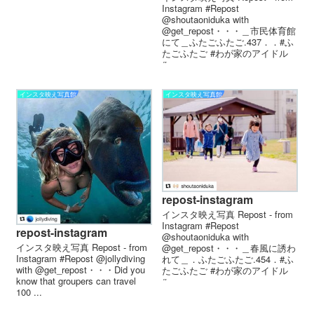
Instagram #Repost
@shoutaoniduka with
@get_repost・・・＿市民体育館
にて＿ふたごふたご.437．．#ふ
たごふたご #わが家のアイドル
#...
インスタ映え写真館
インスタ映え写真館
repost-instagram
インスタ映え写真 Repost - from
Instagram #Repost
repost-instagram
@shoutaoniduka with
インスタ映え写真 Repost - from
@get_repost・・・＿春風に誘わ
Instagram #Repost @jollydiving
れて＿．ふたごふたご.454．#ふ
with @get_repost・・・Did you
たごふたご #わが家のアイドル
know that groupers can travel
#...
100 ...