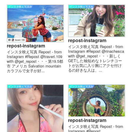
インスタ映え写真館
インスタ映え写真館
repost-instagram
repost-instagram
インスタ映え写真 Repost - from
Instagram #Repost @rinachesca
インスタ映え写真 Repost - from
with @get_repost・・・新しく
Instagram #Repost @traveri.109
GETした袖短めな トレンチコー
with @get_repost・・・第19.5都
トがお気に入り 腕にアクセ付け
市 アメリカ Salvation mountain
るの好きな人は、 ...
カラフルで女子が好...
インスタ映え写真館
インスタ映え写真館
repost-instagram
インスタ映え写真 Repost - from
Instagram #Repost