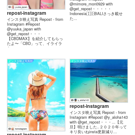
@mimore_mon0929 with
@get_repost・・・・・
repost-instagram
Indonesia🇮🇩BALIさっき載せ
た...
インスタ映え写真 Repost - from
Instagram #Repost
@yuuka_japan with
@get_repost・・・
【CBDMAX】を紹介してもらっ
たよ〜️ 「CBD」って、イライラ
を...
インスタ映え写真館
インスタ映え写真館
repost-instagram
インスタ映え写真 Repost - from
Instagram #Repost @y_aloha143
with @get_repost・・・...【元
旦】明けました..２０２０年って
キリ良いね️insta更新減り...
repost-instagram