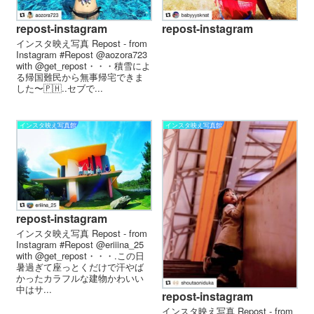
repost-instagram
repost-instagram
インスタ映え写真 Repost - from
Instagram #Repost @aozora723
with @get_repost・・・積雪によ
る帰国難民から無事帰宅できま
した〜🇵🇭..セブで...
インスタ映え写真館
インスタ映え写真館
repost-instagram
インスタ映え写真 Repost - from
Instagram #Repost @eriiina_25
with @get_repost・・・.この日
暑過ぎて座っとくだけで汗やば
かった️カラフルな建物かわいい
中はサ...
repost-instagram
インスタ映え写真 Repost - from