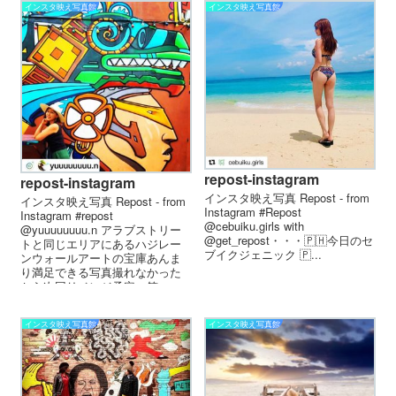
インスタ映え写真館
インスタ映え写真館
repost-instagram
repost-instagram
インスタ映え写真 Repost - from
インスタ映え写真 Repost - from
Instagram #Repost
Instagram #repost
@cebuiku.girls with
@yuuuuuuuu.n アラブストリー
@get_repost・・・🇵🇭今日のセ
トと同じエリアにあるハジレー
ブイクジェニック 🇵...
ンウォールアートの宝庫あんま
り満足できる写真撮れなかった
から次回リベンジ予定。笑...
インスタ映え写真館
インスタ映え写真館