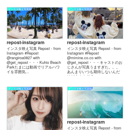
インスタ映え写真館
インスタ映え写真館
repost-instagram
repost-instagram
インスタ映え写真 Repost - from
インスタ映え写真 Repost - from
Instagram #Repost
Instagram #Repost
@rangiroa0827 with
@mimine.co.co with
@get_repost・・・Kuhio Beach
@get_repost・・・キャストのお
Parkたまには動画でリアルハワ
じさんが写真うますぎた。。。
イを️雰囲気...
あんまりいつも期待しないんだ
けどうますぎて...
インスタ映え写真館
インスタ映え写真館
repost-instagram
インスタ映え写真 Repost - from