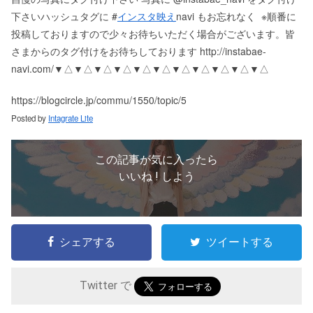
下さい️ ハッシュタグに #
インスタ映え
navi もお忘れなく ️ ※順番に
投稿しておりますので少々お待ちいただく場合がございます。 皆
さまからのタグ付けをお待ちしております http://instabae-
navi.com/ ▼△▼△▼△▼△▼△▼△▼△▼△▼△▼△▼△
https://blogcircle.jp/commu/1550/topic/5
Posted by
Intagrate Lite
この記事が気に入ったら
いいね ! しよう
シェアする
ツイートする
Twitter で