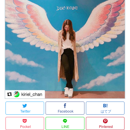
Twitter
Facebook
はてブ
Pocket
LINE
Pinterest