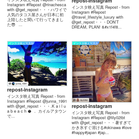
repost-instagram
Instagram #Repost @rinachesca
インスタ映え写真 Repost - from
with @get_repost・・・ハワイで
Instagram #Repost
人気のタコス屋さんが日本に初
@travel_lifestyle_luxury with
上陸したと聞いて行ってきまし
@get_repost・・・DON’T
た😎⠀...
DREAM, PLAN! &#x1f4f8...
インスタ映え写真館
インスタ映え写真館
repost-instagram
インスタ映え写真 Repost - from
Instagram #Repost @junna_1991
repost-instagram
with @get_repost・・・.K a i l u
a b e a c h 🥥 ． カイルアタウン
インスタ映え写真 Repost - from
で...
Instagram #Repost @lily02tbt
with @get_repost・・・暑すぎて
かき氷すぐ溶ける#okinawa #love
#happy#japan #jap...