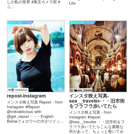
しの私の世界 #東京カメラ部 #
Lite
ニ...
インスタ映え写真館
インスタ映え写真館
repost-instagram
インスタ映え写真-
sea__traveler-・・旧市街
インスタ映え写真 Repost - from
をフラフラ歩いてたら
Instagram #Repost
@mikidelicious with
インスタ映え写真 - from
@get_repost・・・️English
Instagram #repost
Below️フォロワーの方がツイッ...
@sea__traveler ・・旧市街をフ
ラフラ歩いてたらこんな素敵な
所があって、ちょっと覗いてみ