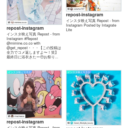
repost-instagram
インスタ映え写真 Repost - from
Instagram Posted by Intagrate
repost-instagram
Lite
インスタ映え写真 Repost - from
Instagram #Repost
@mimine.co.co with
@get_repost・・・【この投稿は
全力でコメ返しますよ〜！笑】
最終日に浴衣きたー🥺お祭り...
インスタ映え写真館
インスタ映え写真館
repost-instagram
インスタ映え写真 Repost - from