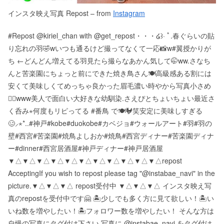
インスタ映え写真 Repost – from
Instagram
#Repost @kiriel_chan with @get_repost・・・໒꒱· ﾟ.春ぐらいの貼
り忘れの羽🤣wいつも通るけど撮ってなくて一応📸w#翼授かりが
ち ←どんどん増えてる羽見たら撮らなあかん気して🤭ww.さなち
んと苦楽園にちょっと前にできた焼き鳥さん🍽高級感ある割には
安くて美味しくてめっちゃ良かった️眉毛濃い時やから写真小さめ
で🏼www美人で面白い大好きな幼馴染️️️️.さえぴとちょいちょい最近さ
く呑み⋆何度もリピってる #番鳥 で🍽🐓笑安定に美味しすぎる
🥴️️‪⸝⋆*‬..#神戸#kobe#duokobe#カベジョ#ウォールアート#羽#羽の
壁#西宮#苦楽園#焼鳥よしおか#焼鳥#西宮ディナー#苦楽園ディナ
ー#dinner#西宮居酒屋#神戸ディナー#神戸居酒屋
▼△▼△▼△▼△▼△▼△▼△▼△▼△▼△▼△ repost
Accepting If you wish to repost please tag "@instabae_navi" in the
picture. ▼△▼△▼△ repost受付中 ▼△▼△▼△ インスタ映え写
真のrepostを受付中です🤗 🏝少しでも多く方に見て欲しい！ 🏝い
いね数を増やしたい！ 🏝フォロワー数を増やしたい！ そんな方は
自慢の写真にタグ付け下さい 写真に @instabae_navi をタグ付け