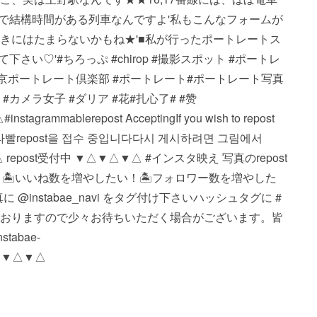
で結構時間がある列車なんですよ'私もこんなフォームが
車好きにはたまらないかもね★'■私が行ったポートレートス
い♡'#ちろっぷ #chirop #撮影スポット #ポートレ
 #東京ポートレート倶楽部 #ポートレート#ポートレート写真
#カメラ女子 #ダリア #花#扎心了# #赞
ble repost Accepting If you wish to repost
ture. #인스타빨 repost을 접수 중입니다 다시 게시하려면 그림에서
▼△ repost受付中 ▼△▼△▼△ #インスタ映え 写真のrepost
 🏝いいね数を増やしたい！ 🏝フォロワー数を増やした
nstabae_navi をタグ付け下さい️ ハッシュタグに #
投稿しておりますので少々お待ちいただく場合がございます。 皆
abae-
△▼△▼△