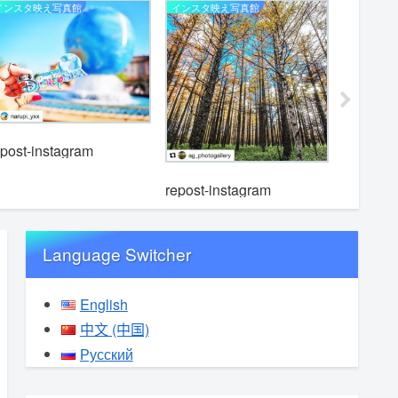
インスタ映え写真館
インスタ映え写真館
インスタ映
epost-instagram
repost-instagram
repost-i
Language Switcher
English
中文 (中国)
Русский