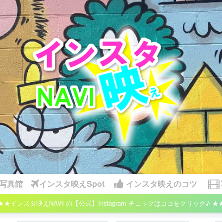
写真館
インスタ映えSpot
インスタ映えのコツ
★★インスタ映えNAVI の【公式】Instagram チェックはココをクリック♪ ★