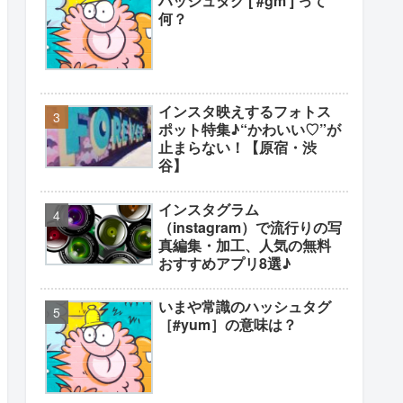
ハッシュタグ [ #gm ] って
何？
インスタ映えするフォトス
ポット特集♪“かわいい♡”が
止まらない！【原宿・渋
谷】
インスタグラム
（instagram）で流行りの写
真編集・加工、人気の無料
おすすめアプリ8選♪
いまや常識のハッシュタグ
［#yum］の意味は？