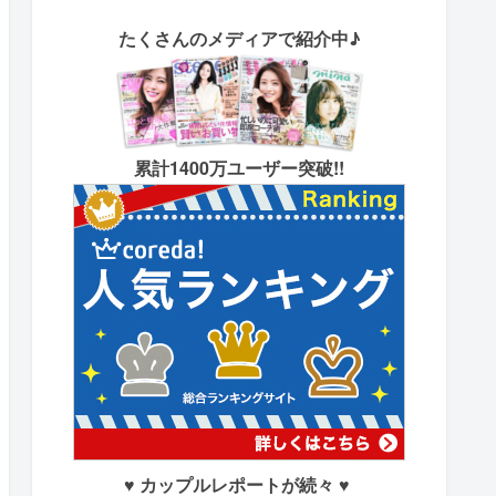
たくさん
のメディアで紹介中♪
累計1400万ユーザー突破!!
♥ カップルレポートが続々 ♥