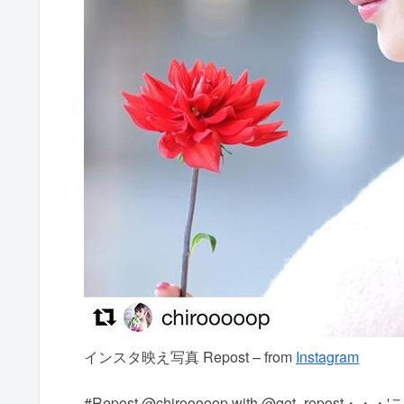
インスタ映え写真 Repost – from
Instagram
#Repost @chirooooop with @get_re