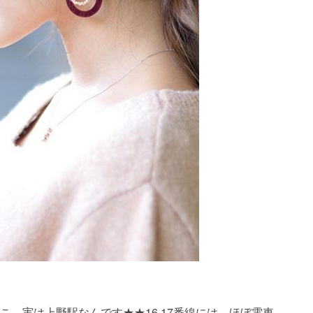
post・・・'ここ、実は上野駅なんです★★16,17番線には、ほぼ電車