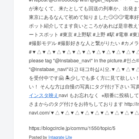
が来なくて、来たとしても回送の列車か、出発ま
東京にあるなんて初めて知りました🙄🙄🙄'電
ポット紹介してます良いところがあれば是非教えて下さ
ートスポット #東京 #上野駅 #上野 #駅 #電車
#撮影モデル #撮影好きな人と繋がりたい #カメラ 
# ▼△▼△▼△▼△▼△▼△▼△▼△▼△▼△▼△ #instagramma
please tag "@instabae_navi" in the pic
"@instabae_navi"라고 태그하십시오. ▼△▼△
を受付中です🤗 🏝少しでも多く方に見て欲しい！
い！ そんな方は自慢の写真にタグ付け下さい 写真に @i
インスタ映え
navi もお忘れなく ️ ※順番に
さまからのタグ付けをお待ちしております http://inst
navi.com/ ▼△▼△▼△▼△▼△▼△▼△▼△▼
https://blogcircle.jp/commu/1550/topic/5
Posted by
Intagrate Lite