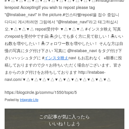
le repost Accepting If you wish to repost please tag
"@instabae_navi" in the picture. #인스타빨 repost을 접수 중입니
다 다시 게시하려면 그림에서 "@instabae_navi"라고 태그하십시
오. ▼△▼△▼△ repost受付中 ▼△▼△▼△ #インスタ映え 写真
のrepostを受付中です🤗 🏝少しでも多く方に見て欲しい！ 🏝いい
ね数を増やしたい！ 🏝フォロワー数を増やしたい！ そんな方は自
慢の写真にタグ付け下さい 写真に @instabae_navi をタグ付け下
さい️ ハッシュタグに #
インスタ映え
navi もお忘れなく ️ ※順番に投
稿しておりますので少々お待ちいただく場合がございます。 皆さ
まからのタグ付けをお待ちしております http://instabae-
navi.com/ ▼△▼△▼△▼△▼△▼△▼△▼△▼△▼△▼△
https://blogcircle.jp/commu/1550/topic/5
Posted by
Intagrate Lite
この記事が気に入ったら
いいね ! しよう