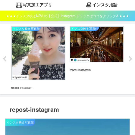
写真加工アプリ
インスタ用語
★★★インスタ映えNAVI の【公式】Instagram チェックはココをクリック♪ ★★★
インスタ映え写真館
インスタ映え写真館
イ
repost-instagram
repost-instagram
repos
repost-instagram
インスタ映え写真館