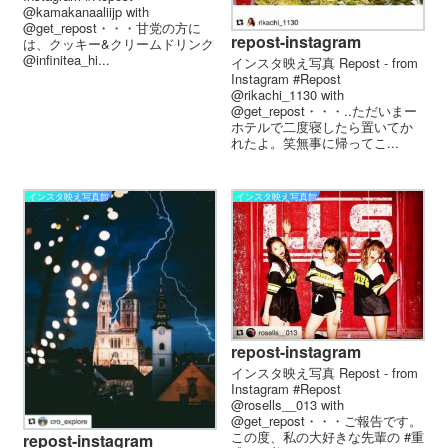
@kamakanaaliijp with
@get_repost・・・甘党の方に
repost-instagram
は、クッキー&クリームドリンク
@infinitea_hi...
インスタ映え写真 Repost - from
Instagram #Repost
@rikachi_1130 with
@get_repost・・・..ただいまー️
ホテルで二度寝したら置いてか
れたよ。笑無事に帰ってこ...
インスタ映え写真館
インスタ映え写真館
repost-instagram
インスタ映え写真 Repost - from
Instagram #Repost
@rosells__013 with
@get_repost・・・ご報告です。
この度、私の大好きな先輩の #重
repost-instagram