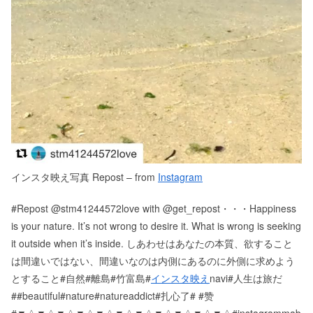
インスタ映え写真 Repost – from
Instagram
#Repost @stm41244572love with @get_repost・・・Happiness
is your nature. It’s not wrong to desire it. What is wrong is seeking
it outside when it’s inside. しあわせはあなたの本質、欲すること
は間違いではない、間違いなのは内側にあるのに外側に求めよう
とすること#自然#離島#竹富島#
インスタ映え
navi#人生は旅だ
##beautiful#nature#natureaddict#扎心了# #赞
# ▼△▼△▼△▼△▼△▼△▼△▼△▼△▼△▼△ #instagrammab