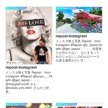
インスタ映え写真館
インスタ映え写真館
repost-instagram
インスタ映え写真 Repost - from
Instagram #Repost @y_aloha143
with @get_repost・・・...何度来
たか分からない、なにするって
わけじゃないこののんびーーり
出来る場所がだいす...
repost-instagram
インスタ映え写真 Repost - from
Instagram #Repost @junya___78
with @get_repost・・・。
@staygold.south さん
@nolose.yolo.0001 さんのご好
意...
インスタ映え写真館
インスタ映え写真館