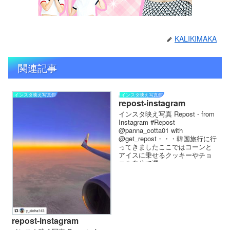
KALIKIMAKA
関連記事
インスタ映え写真館
インスタ映え写真館
repost-instagram
インスタ映え写真 Repost - from
Instagram #Repost
@panna_cotta01 with
@get_repost・・・韓国旅行に行
ってきましたここではコーンと
アイスに乗せるクッキーやチョ
コを自分で選...
repost-instagram