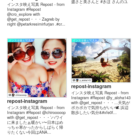
盛さと美さんと #きほ さんのユ
インスタ映え写真 Repost - from
ニット...
Instagram #Repost
@cro_explore with
@get_repost・・・Zagreb by
night @petarkresimirfurjan .#cr...
インスタ映え写真館
インスタ映え写真館
repost-instagram
インスタ映え写真 Repost - from
Instagram #Repost @y_aloha143
repost-instagram
with @get_repost・・・...天気が
ポカポカで気持ちがいい🕊.浜辺
インスタ映え写真 Repost - from
散歩したい気分&#xfe0f...
Instagram #Repost @chirooooop
with @get_repost・・・’ハワイ
に来ましたぁ暖かい〜日本はめ
っちゃ寒かったからしばらく帰
りたくない今回はANA...