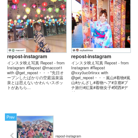
repost-instagram
repost-instagram
インスタ映え写真 Repost - from
インスタ映え写真 Repost - from
Instagram #Repost @maccori1
Instagram #Repost
with @get_repost・・・*先日オ
@xxy0uc0riinxx with
ープンしたばかりの空庭温泉️温
@get_repost・・・嵐山#着物#嵐
泉とは思えないかわいいスポッ
山#かんざし#着物ヘア#京都#プ
トがあちら...
チ旅行#紅葉#着物女子#関西#デ
ジ...
repost-instagram