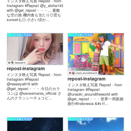
インスタ映え写真 Repost - from
Instagram #Repost @y_aloha143
with @get_repost・・・... 素敵
な空の旅️.機内食も当たり◎雲も
sunsetも◎.小さい頃か...
インスタ映え写真館
インスタ映え写真館
repost-instagram
インスタ映え写真 Repost - from
repost-instagram
Instagram #Repost
@reeeeya616 with
インスタ映え写真 Repost - from
@get_repost・・・.今日のカラ
Instagram #Repost
コンは @sensemania_official さ
@unaoki_aroundtheworld with
んのクラッシーチョコビ...
@get_repost・・・世界一周新婚
旅行️#Indonesia &#x1f...
インスタ映え写真館
インスタ映え写真館