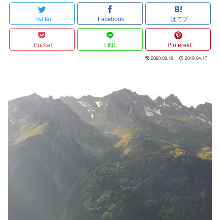
Twitter
Facebook
はてブ
Pocket
LINE
Pinterest
2020.02.18
2019.04.17