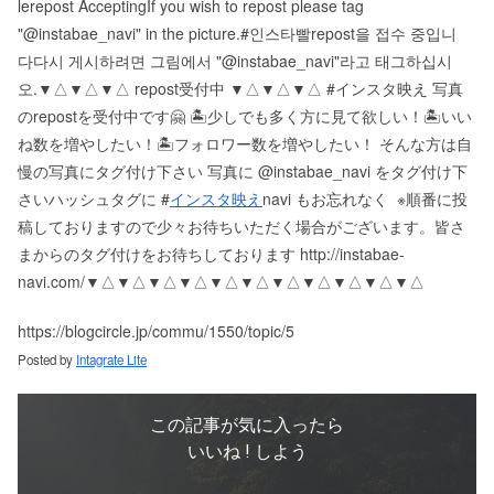
le repost Accepting If you wish to repost please tag
"@instabae_navi" in the picture. #인스타빨 repost을 접수 중입니
다 다시 게시하려면 그림에서 "@instabae_navi"라고 태그하십시
오. ▼△▼△▼△ repost受付中 ▼△▼△▼△ #インスタ映え 写真
のrepostを受付中です🤗 🏝少しでも多く方に見て欲しい！ 🏝いい
ね数を増やしたい！ 🏝フォロワー数を増やしたい！ そんな方は自
慢の写真にタグ付け下さい 写真に @instabae_navi をタグ付け下
さい️ ハッシュタグに #
インスタ映え
navi もお忘れなく ️ ※順番に投
稿しておりますので少々お待ちいただく場合がございます。 皆さ
まからのタグ付けをお待ちしております http://instabae-
navi.com/ ▼△▼△▼△▼△▼△▼△▼△▼△▼△▼△▼△
https://blogcircle.jp/commu/1550/topic/5
Posted by
Intagrate Lite
この記事が気に入ったら
いいね ! しよう