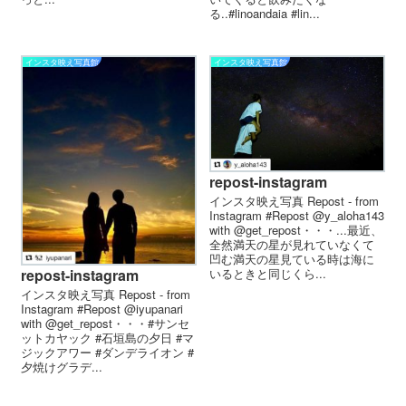
る..#linoandaia #lin...
インスタ映え写真館
インスタ映え写真館
repost-instagram
インスタ映え写真 Repost - from
Instagram #Repost @y_aloha143
with @get_repost・・・...最近、
全然満天の星が見れていなくて
凹む満天の星見ている時は海に
repost-instagram
いるときと同じくら...
インスタ映え写真 Repost - from
Instagram #Repost @iyupanari
with @get_repost・・・#サンセ
ットカヤック #石垣島の夕日 #マ
ジックアワー #ダンデライオン #
夕焼けグラデ...