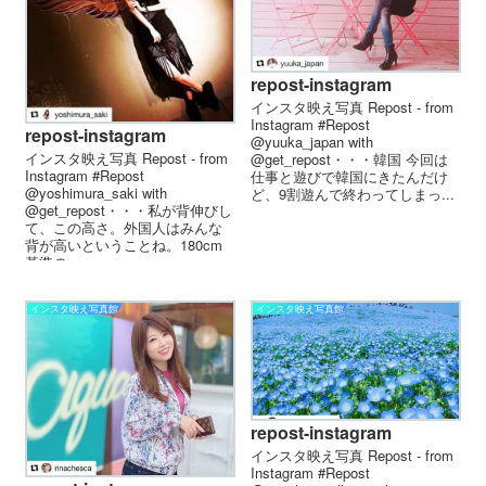
repost-instagram
インスタ映え写真 Repost - from
Instagram #Repost
repost-instagram
@yuuka_japan with
インスタ映え写真 Repost - from
@get_repost・・・韓国️ 今回は
Instagram #Repost
仕事と遊びで韓国にきたんだけ
@yoshimura_saki with
ど、9割遊んで終わってしまっ...
@get_repost・・・私が背伸びし
て、この高さ。外国人はみんな
背が高いということね。180cm
基準の...
インスタ映え写真館
インスタ映え写真館
repost-instagram
インスタ映え写真 Repost - from
Instagram #Repost