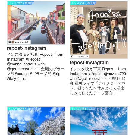
インスタ映え写真館
インスタ映え写真館
repost-instagram
インスタ映え写真 Repost - from
Instagram #Repost
repost-instagram
@panna_cotta01 with
@get_repost・・・念願のブラー
インスタ映え写真 Repost - from
ノ島#burano #ブラーノ島 #trip
Instagram #Repost @aozora723
#italy #ita...
with @get_repost・・・#四千頭
身 単独ライブ「テイクミーアウ
ト」観てきた〜休みとって超楽
しみにしてたライブ面白...
インスタ映え写真館
インスタ映え写真館