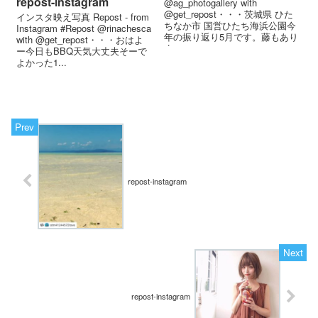
repost-instagram
@ag_photogallery with
@get_repost・・・茨城県 ひた
インスタ映え写真 Repost - from
ちなか市 国営ひたち海浜公園︎今
Instagram #Repost @rinachesca
年の振り返り5月です。藤もあり
with @get_repost・・・おはよ
ま...
ー 今日もBBQ 天気大丈夫そーで
よかった️️ 1...
repost-instagram
repost-instagram