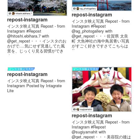
repost-instagram
repost-instagram
インスタ映え写真 Repost - from
Instagram #Repost
インスタ映え写真 Repost - from
@ag_photogallery with
Instagram #Repost
@get_repost・・・佐賀県 太良
@hitoshi.ebihara.7 with
町 大魚神社の海中鳥居︎青い写真
@get_repost・・・インスタのお
がすごく好きです︎さてこちらは
かげで….気にせず見逃してた風
約...
景を、じっくり見る習慣ができ
ま...
インスタ映え写真館
インスタ映え写真館
repost-instagram
インスタ映え写真 Repost - from
Instagram Posted by Intagrate
Lite
repost-instagram
インスタ映え写真 Repost - from
Instagram #Repost
@sugiyamahit with
@get_repost・・・美容院の後は