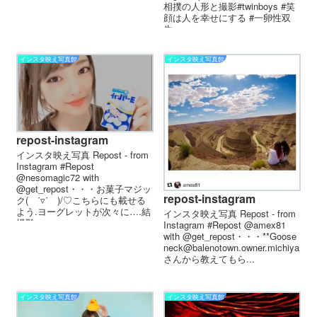
相撲の人形と撮影#twinboys #笑
顔は人を幸せにする #一卵性双
生...
インスタ映え写真館
インスタ映え写真館
repost-instagram
インスタ映え写真 Repost - from
Instagram #Repost
@nesomagic72 with
@get_repost・・・お菓子マジッ
repost-instagram
ク( ˙▿˙ )/♡こちらにも載せる
よう.ヨーグレットが次々に….結
インスタ映え写真 Repost - from
構難...
Instagram #Repost @amex81
with @get_repost・・・**Goose
neck@balenotown.owner.michiya
さんから教えてもら...
インスタ映え写真館
インスタ映え写真館