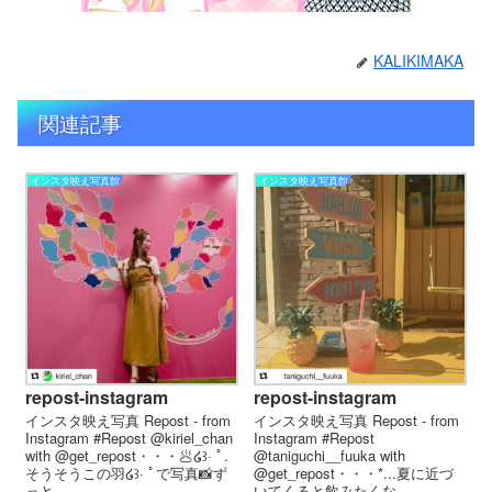
KALIKIMAKA
関連記事
インスタ映え写真館
インスタ映え写真館
repost-instagram
repost-instagram
インスタ映え写真 Repost - from
インスタ映え写真 Repost - from
Instagram #Repost @kiriel_chan
Instagram #Repost
with @get_repost・・・🥟໒꒱· ﾟ.
@taniguchi__fuuka with
そうそうこの羽໒꒱· ﾟで写真📸ず
@get_repost・・・*...夏に近づ
っと...
いてくると飲みたくな