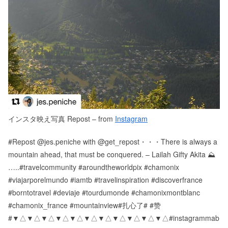
インスタ映え写真 Repost – from
Instagram
#Repost @jes.peniche with @get_repost・・・There is always a
mountain ahead, that must be conquered. – Lailah Gifty Akita ⛰
…..#travelcommunity #aroundtheworldpix #chamonix
#viajarporelmundo #iamtb #travelinspiration #discoverfrance
#borntotravel #deviaje #tourdumonde #chamonixmontblanc
#chamonix_france #mountainview#扎心了# #赞
# ▼△▼△▼△▼△▼△▼△▼△▼△▼△▼△▼△ #instagrammab