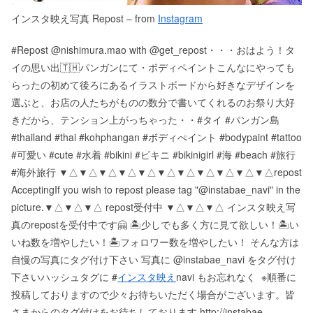
インスタ映え写真 Repost – from
Instagram
#Repost @nishimura.mao with @get_repost・・・おはよう！タ
イの思い出🇹🇭パンガンにて・ボディペイントこんなにやっても
らったの初めて後ろにあるイラストボードから好きなデザインを
選ぶと、お店の人たちがものの数分で書いてくれるのお祭り大好
きだから、テンション上がっちゃった・・#タイ #パンガン島
#thailand #thai #kohphangan #ボディぺイント #bodypaint #tattoo
#可愛い #cute #水着 #bikini #ビキニ #bikinigirl #海 #beach #旅行
#海外旅行 ▼△▼△▼△▼△▼△▼△▼△▼△▼△▼△▼△ repost
Accepting If you wish to repost please tag "@instabae_navi" in the
picture. ▼△▼△▼△ repost受付中 ▼△▼△▼△ インスタ映え写
真のrepostを受付中です🤗 🏝少しでも多く方に見て欲しい！ 🏝い
いね数を増やしたい！ 🏝フォロワー数を増やしたい！ そんな方は
自慢の写真にタグ付け下さい 写真に @instabae_navi をタグ付け
下さい️ ハッシュタグに #
インスタ映え
navi もお忘れなく ️ ※順番に
投稿しておりますので少々お待ちいただく場合がございます。 皆
さまからのタグ付けをお待ちしております http://instabae-