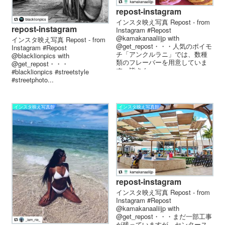
repost-instagram
インスタ映え写真 Repost - from
repost-instagram
Instagram #Repost
@kamakanaaliijp with
インスタ映え写真 Repost - from
@get_repost・・・人気のポイモ
Instagram #Repost
チ「アンクルラニ」では、数種
@blacklionpics with
類のフレーバーを用意していま
@get_repost・・・
す。皆さん...
#blacklionpics #streetstyle
#streetphoto...
インスタ映え写真館
インスタ映え写真館
repost-instagram
インスタ映え写真 Repost - from
Instagram #Repost
@kamakanaaliijp with
@get_repost・・・まだ一部工事
が残っていますが、センタース