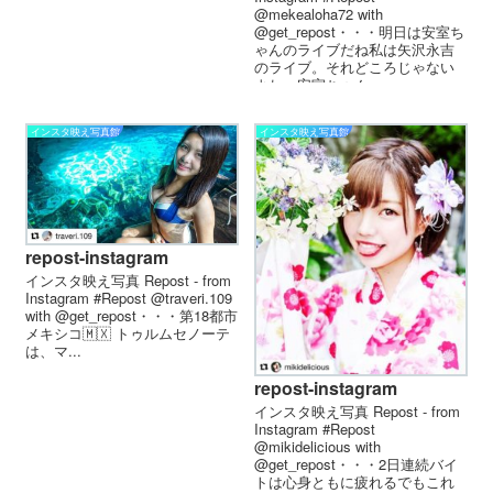
@mekealoha72 with
@get_repost・・・明日は安室ち
ゃんのライブだね私は矢沢永吉
のライブ。それどころじゃない
よね。安室ちゃん...
インスタ映え写真館
インスタ映え写真館
repost-instagram
インスタ映え写真 Repost - from
Instagram #Repost @traveri.109
with @get_repost・・・第18都市
メキシコ🇲🇽 トゥルム セノーテ
は、マ...
repost-instagram
インスタ映え写真 Repost - from
Instagram #Repost
@mikidelicious with
@get_repost・・・2日連続バイ
トは心身ともに疲れるでもこれ