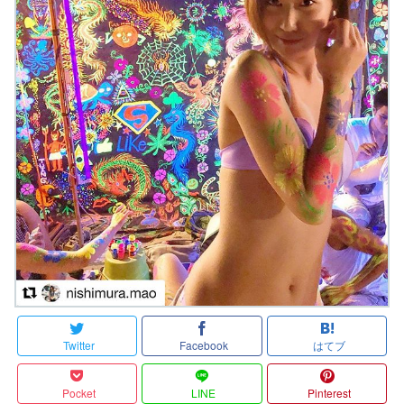
Twitter
Facebook
はてブ
Pocket
LINE
Pinterest