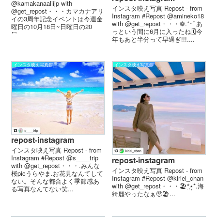
@kamakanaaliijp with
インスタ映え写真 Repost - from
@get_repost・・・カマカナアリ
Instagram #Repost @amineko18
イの3周年記念イベントは今週金
with @get_repost・・・❁.*･ﾟあ
曜日の10月18日~日曜日の20
っという間に6月に入ったね🗓今
日。...
年もあと半分って早過ぎ!!!....
インスタ映え写真館
インスタ映え写真館
repost-instagram
インスタ映え写真 Repost - from
Instagram #Repost @s____trip
repost-instagram
with @get_repost・・・.みんな
インスタ映え写真 Repost - from
桜picうらやま.お花見なんてして
Instagram #Repost @kiriel_chan
ない。そんな都合よく季節感あ
with @get_repost・・・🏖*̣̩⋆̩*.海
る写真なんてない笑...
綺麗やったなぁ🥺🏖...