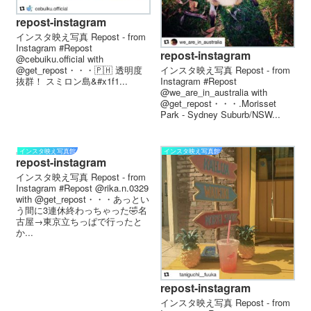
repost-instagram
インスタ映え写真 Repost - from
Instagram #Repost
repost-instagram
@cebuiku.official with
インスタ映え写真 Repost - from
@get_repost・・・🇵🇭 透明度
Instagram #Repost
抜群！ スミロン島&#x1f1...
@we_are_in_australia with
@get_repost・・・.Morisset
Park - Sydney Suburb/NSW...
インスタ映え写真館
インスタ映え写真館
repost-instagram
インスタ映え写真 Repost - from
Instagram #Repost @rika.n.0329
with @get_repost・・・あっとい
う間に3連休終わっちゃった🤣名
古屋→東京立ちっぱで行ったと
か...
repost-instagram
インスタ映え写真 Repost - from