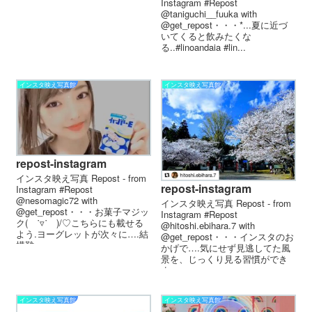
Instagram #Repost
@taniguchi__fuuka with
@get_repost・・・*...夏に近づ
いてくると飲みたくな
る..#linoandaia #lin...
インスタ映え写真館
インスタ映え写真館
repost-instagram
インスタ映え写真 Repost - from
repost-instagram
Instagram #Repost
@nesomagic72 with
インスタ映え写真 Repost - from
@get_repost・・・お菓子マジッ
Instagram #Repost
ク( ˙▿˙ )/♡こちらにも載せる
@hitoshi.ebihara.7 with
よう.ヨーグレットが次々に….結
@get_repost・・・インスタのお
構難...
かげで….気にせず見逃してた風
景を、じっくり見る習慣ができ
ま...
インスタ映え写真館
インスタ映え写真館