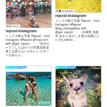
repost-instagram
インスタ映え写真 Repost - from
Instagram #Repost
@ag_photogallery with
repost-instagram
@get_repost・・・兵庫県 淡路
インスタ映え写真 Repost - from
市 あわじ花ざしき︎️菜の花畑にた
Instagram #Repost @maccori1
たずむ&#xfe...
with @get_repost・・・*先日オ
ープンしたばかりの空庭温泉️温
泉とは思えないかわいいスポッ
トがあちら...
インスタ映え写真館
インスタ映え写真館