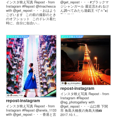
インスタ映え写真 Repost - from
@get_repost・・・#ブラックマ
Instagram #Repost @rinachesca
ジシャンガール 最近言われるけ
with @get_repost・・・おはよう
ん調べてみたら遊戯王ヾ(*ㅿ*๑)
ございます⠀この前の撮影のとき
私もマジ...
のオフショット⠀このドレス着た
時に、自分に似合い...
インスタ映え写真館
インスタ映え写真館
repost-instagram
インスタ映え写真 Repost - from
Instagram #Repost
repost-instagram
@ag_photogallery with
インスタ映え写真 Repost - from
@get_repost・・・山口県 下関
Instagram #Repost @anela_1133
市 角島大橋︎夜の角島大橋︎📸
with @get_repost・・・香港と言
2017.10.1...