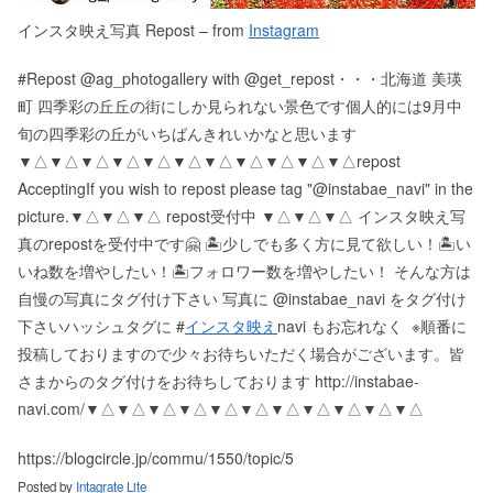
インスタ映え写真 Repost – from
Instagram
#Repost @ag_photogallery with @get_repost・・・北海道 美瑛
町 四季彩の丘︎丘の街にしか見られない景色です個人的には9月中
旬の四季彩の丘がいちばんきれいかなと思います
▼△▼△▼△▼△▼△▼△▼△▼△▼△▼△▼△ repost
Accepting If you wish to repost please tag "@instabae_navi" in the
picture. ▼△▼△▼△ repost受付中 ▼△▼△▼△ インスタ映え写
真のrepostを受付中です🤗 🏝少しでも多く方に見て欲しい！ 🏝い
いね数を増やしたい！ 🏝フォロワー数を増やしたい！ そんな方は
自慢の写真にタグ付け下さい 写真に @instabae_navi をタグ付け
下さい️ ハッシュタグに #
インスタ映え
navi もお忘れなく ️ ※順番に
投稿しておりますので少々お待ちいただく場合がございます。 皆
さまからのタグ付けをお待ちしております http://instabae-
navi.com/ ▼△▼△▼△▼△▼△▼△▼△▼△▼△▼△▼△
https://blogcircle.jp/commu/1550/topic/5
Posted by
Intagrate Lite