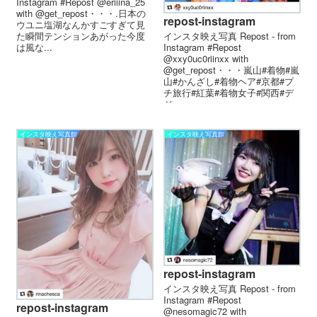
Instagram #Repost @eriiina_25
with @get_repost・・・.日本の
repost-instagram
ウユニ塩湖なんかすごすぎて見
た瞬間テンションあがった️今度
インスタ映え写真 Repost - from
は風な...
Instagram #Repost
@xxy0uc0riinxx with
@get_repost・・・嵐山#着物#嵐
山#かんざし#着物ヘア#京都#プ
チ旅行#紅葉#着物女子#関西#デ
ジ...
インスタ映え写真館
インスタ映え写真館
repost-instagram
インスタ映え写真 Repost - from
Instagram #Repost
repost-instagram
@nesomagic72 with