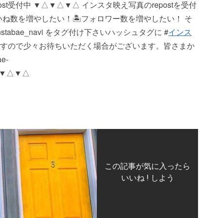
▼△▼△ repost受付中 ▼△▼△▼△ インスタ映え写真のrepostを受付
いいね数を増やしたい！ 🏝フォロワー数を増やしたい！ そ
bae_navi をタグ付け下さい️ ハッシュタグに #
インス
おりますので少々お待ちいただく場合がございます。 皆さまか
e-
△▼△▼△
この記事が気に入ったら
いいね ! しよう