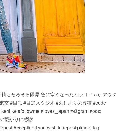
st・・・.半袖もそろそろ限界.急に寒くなったねッ:;(∩´`∩);:.アウタ
京 #目黒 #目黒スタジオ #久しぶりの投稿 #code
#like4like #followme #loves_japan #壁gram #ootd
ル #igの繋がりに感謝
ng If you wish to repost please tag