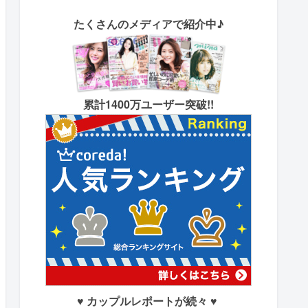
たくさん
のメディアで紹介中♪
累計1400万ユーザー突破!!
♥ カップルレポートが続々 ♥