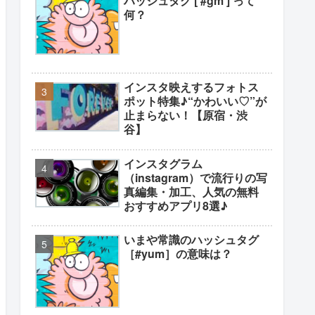
ハッシュタグ [ #gm ] って
何？
インスタ映えするフォトス
ポット特集♪“かわいい♡”が
止まらない！【原宿・渋
谷】
インスタグラム
（instagram）で流行りの写
真編集・加工、人気の無料
おすすめアプリ8選♪
いまや常識のハッシュタグ
［#yum］の意味は？