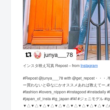
インスタ映え写真 Repost – from
Instagram
#Repost @junya___78 with @get_repo
ー買わないと🧥なにかオススメあれば教えてー..#東
#fashion #lovers_nippon #instagood #instadaily 
#japan_of_insta #ig_japan #f4f #ジェニモデ
▼△▼△▼△▼△▼△▼△▼△▼△▼△▼△▼△ repost Accepti