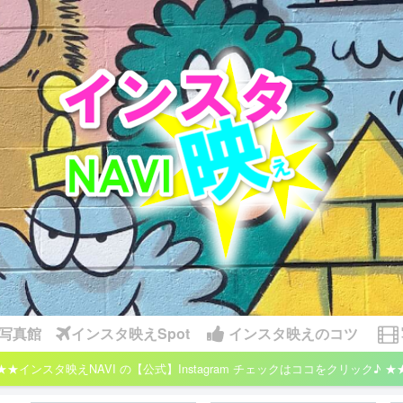
写真館
インスタ映えSpot
インスタ映えのコツ
★★インスタ映えNAVI の【公式】Instagram チェックはココをクリック♪ ★