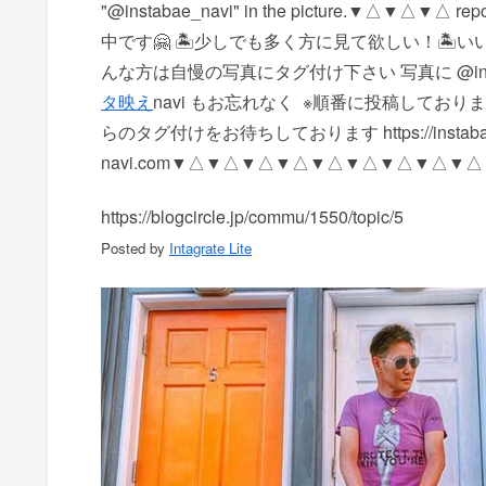
"@instabae_navi" in the picture. ▼△
中です🤗 🏝少しでも多く方に見て欲しい！ 🏝
んな方は自慢の写真にタグ付け下さい 写真に @insta
タ映え
navi もお忘れなく ️ ※順番に投稿して
らのタグ付けをお待ちしております https://instaba
navi.com ▼△▼△▼△▼△▼△▼△▼△▼△▼
https://blogcircle.jp/commu/1550/topic/5
Posted by
Intagrate Lite