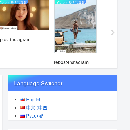
インスタ映え写真館
インスタ映え写真館
インスタ映
epost-instagram
repost-instagram
repost-i
Language Switcher
English
中文 (中国)
Русский