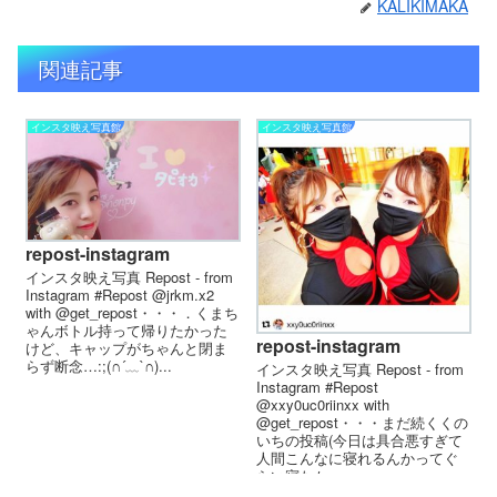
KALIKIMAKA
関連記事
インスタ映え写真館
インスタ映え写真館
repost-instagram
インスタ映え写真 Repost - from
Instagram #Repost @jrkm.x2
with @get_repost・・・．くまち
ゃんボトル持って帰りたかった
repost-instagram
けど、キャップがちゃんと閉ま
らず断念…:;(∩´﹏`∩)...
インスタ映え写真 Repost - from
Instagram #Repost
@xxy0uc0riinxx with
@get_repost・・・まだ続くくの
いちの投稿(今日は具合悪すぎて
人間こんなに寝れるんかってぐ
らい寝たか...