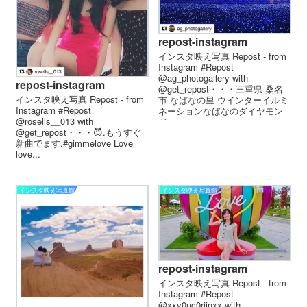
repost-instagram
インスタ映え写真 Repost - from
Instagram #Repost
@ag_photogallery with
repost-instagram
@get_repost・・・三重県 桑名
インスタ映え写真 Repost - from
市 なばなの里 ウインターイルミ
Instagram #Repost
ネーション︎なばなのダイヤモン
@rosells__013 with
ド...
@get_repost・・・😈.もうすぐ
新曲でます.#gimmelove Love
love...
インスタ映え写真館
インスタ映え写真館
repost-instagram
インスタ映え写真 Repost - from
Instagram #Repost
@xxy0uc0riinxx with