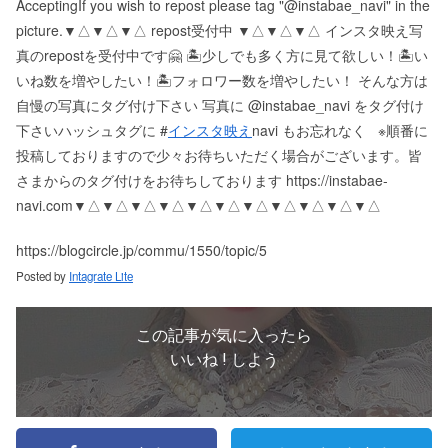
Accepting If you wish to repost please tag "@instabae_navi" in the
picture. ▼△▼△▼△ repost受付中 ▼△▼△▼△ インスタ映え写
真のrepostを受付中です🤗 🏝少しでも多く方に見て欲しい！ 🏝い
いね数を増やしたい！ 🏝フォロワー数を増やしたい！ そんな方は
自慢の写真にタグ付け下さい 写真に @instabae_navi をタグ付け
下さい️ ハッシュタグに #
インスタ映え
navi もお忘れなく ️ ※順番に
投稿しておりますので少々お待ちいただく場合がございます。 皆
さまからのタグ付けをお待ちしております https://instabae-
navi.com ▼△▼△▼△▼△▼△▼△▼△▼△▼△▼△▼△
https://blogcircle.jp/commu/1550/topic/5
Posted by
Intagrate Lite
この記事が気に入ったら
いいね ! しよう