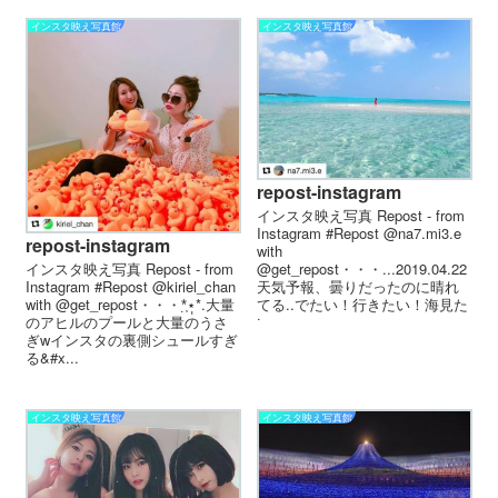
インスタ映え写真館
インスタ映え写真館
repost-instagram
インスタ映え写真 Repost - from
Instagram #Repost @na7.mi3.e
repost-instagram
with
インスタ映え写真 Repost - from
@get_repost・・・...2019.04.22
Instagram #Repost @kiriel_chan
天気予報、曇りだったのに晴れ
with @get_repost・・・*̣̩⋆̩*.大量
てる..でたい！行きたい！海見た
のアヒルのプールと大量のうさ
い...
ぎwインスタの裏側シュールすぎ
る&#x...
インスタ映え写真館
インスタ映え写真館