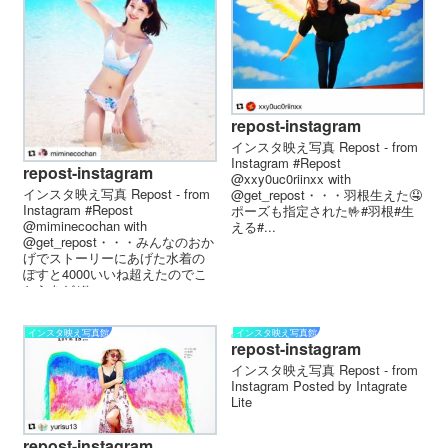
repost-instagram
インスタ映え写真 Repost - from
Instagram #Repost
repost-instagram
@xxy0uc0riinxx with
インスタ映え写真 Repost - from
@get_repost・・・羽根生えた🤤
Instagram #Repost
ポーズも指定された🤟#羽根#生
@miminecochan with
える#...
@get_repost・・・みんなのおか
げでストーリーにあげた水着の
ぽすと4000いいね超えたのでこ
ちらをどぞ...
インスタ映え写真館
インスタ映え写真館
repost-instagram
インスタ映え写真 Repost - from
Instagram Posted by Intagrate
Lite
repost-instagram