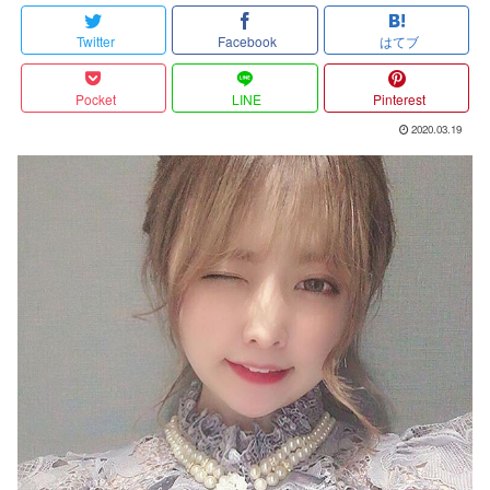
Twitter
Facebook
はてブ
Pocket
LINE
Pinterest
2020.03.19