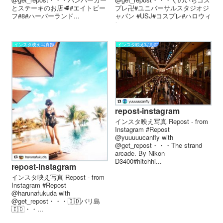
とステーキのお店🥩#エイトビー
プレ卍#ユニバーサルスタジオジ
フ#8#ハーバーランド...
ャパン #USJ#コスプレ#ハロウィ
ン...
インスタ映え写真館
インスタ映え写真館
repost-instagram
インスタ映え写真 Repost - from
Instagram #Repost
@yuuuuucanfly with
@get_repost・・・The strand
arcade. By Nikon
D3400#hitchhi...
repost-instagram
インスタ映え写真 Repost - from
Instagram #Repost
@harunafukuda with
@get_repost・・・🇮🇩バリ島
🇮🇩・・...