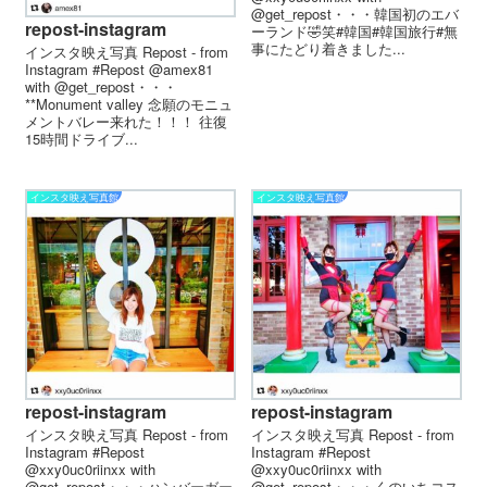
@get_repost・・・韓国初のエバ
repost-instagram
ーランド🤣笑#韓国#韓国旅行#無
事にたどり着きました...
インスタ映え写真 Repost - from
Instagram #Repost @amex81
with @get_repost・・・
**Monument valley 念願のモニュ
メントバレー来れた！！！ 往復
15時間ドライブ...
インスタ映え写真館
インスタ映え写真館
repost-instagram
repost-instagram
インスタ映え写真 Repost - from
インスタ映え写真 Repost - from
Instagram #Repost
Instagram #Repost
@xxy0uc0riinxx with
@xxy0uc0riinxx with
@get_repost・・・ハンバーガー
@get_repost・・・くのいちコス