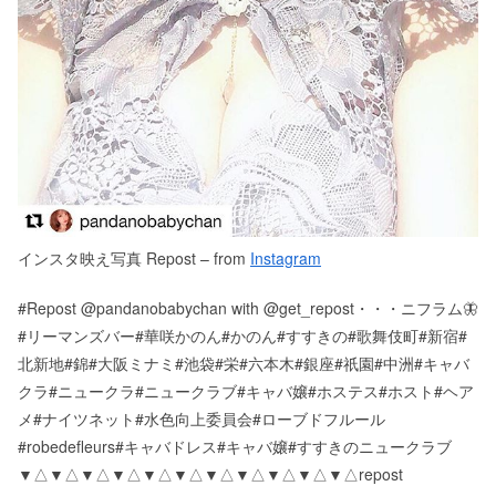
インスタ映え写真 Repost – from
Instagram
#Repost @pandanobabychan with @get_repost・・・ニフラム🦋
#リーマンズバー#華咲かのん#かのん#すすきの#歌舞伎町#新宿#
北新地#錦#大阪ミナミ#池袋#栄#六本木#銀座#祇園#中洲#キャバ
クラ#ニュークラ#ニュークラブ#キャバ嬢#ホステス#ホスト#ヘア
メ#ナイツネット#水色向上委員会#ローブドフルール
#robedefleurs#キャバドレス#キャバ嬢#すすきのニュークラブ
▼△▼△▼△▼△▼△▼△▼△▼△▼△▼△▼△ repost