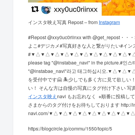
インスタ映え写真 Repost – from
Instagram
#Repost @xxy0uc0riinxx with @ge
よこ#デジカメ#写真好きな人と繋がりたい#インス
# ▼△▼△▼△▼△▼△▼△▼△▼△▼△▼△▼△ #instagramma
please tag "@instabae_navi" in the pic
"@instabae_navi"라고 태그하십시오. ▼△▼△
を受付中です🤗 🏝少しでも多く方に見て欲しい！
い！ そんな方は自慢の写真にタグ付け下さい 写真に @i
インスタ映え
navi もお忘れなく ️ ※順番に
さまからのタグ付けをお待ちしております http://inst
navi.com/ ▼△▼△▼△▼△▼△▼△▼△▼△▼
https://blogcircle.jp/commu/1550/topic/5