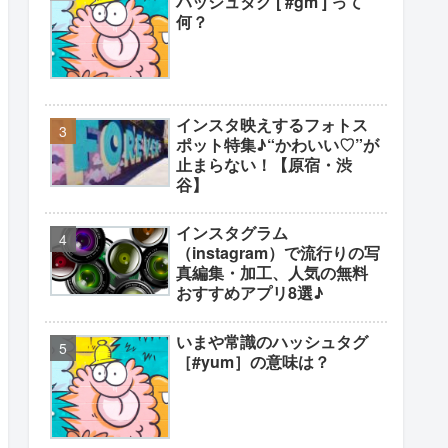
ハッシュタグ [ #gm ] って
何？
インスタ映えするフォトス
ポット特集♪“かわいい♡”が
止まらない！【原宿・渋
谷】
インスタグラム
（instagram）で流行りの写
真編集・加工、人気の無料
おすすめアプリ8選♪
いまや常識のハッシュタグ
［#yum］の意味は？