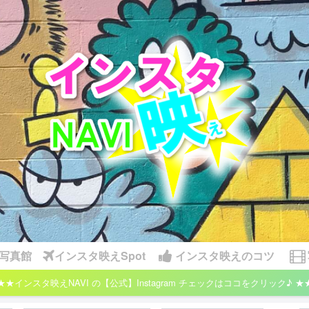
写真館
インスタ映えSpot
インスタ映えのコツ
★★インスタ映えNAVI の【公式】Instagram チェックはココをクリック♪ ★