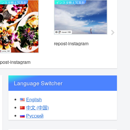
インスタ映え写真館
インスタ映え写真館
インスタ映
repost-i
repost-instagram
epost-instagram
Language Switcher
English
中文 (中国)
Русский