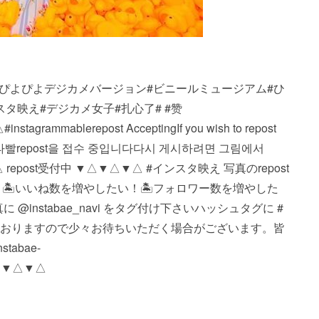
t_repost・・・ぴよぴよデジカメバージョン#ビニールミュージアム#ひ
タ映え#デジカメ女子#扎心了# #赞
ble repost Accepting If you wish to repost
ture. #인스타빨 repost을 접수 중입니다 다시 게시하려면 그림에서
▼△ repost受付中 ▼△▼△▼△ #インスタ映え 写真のrepost
 🏝いいね数を増やしたい！ 🏝フォロワー数を増やした
nstabae_navi をタグ付け下さい️ ハッシュタグに #
投稿しておりますので少々お待ちいただく場合がございます。 皆
abae-
△▼△▼△