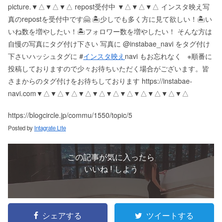
picture. ▼△▼△▼△ repost受付中 ▼△▼△▼△ インスタ映え写
真のrepostを受付中です🤗 🏝少しでも多く方に見て欲しい！ 🏝い
いね数を増やしたい！ 🏝フォロワー数を増やしたい！ そんな方は
自慢の写真にタグ付け下さい 写真に @instabae_navi をタグ付け
下さい️ ハッシュタグに #
インスタ映え
navi もお忘れなく ️ ※順番に
投稿しておりますので少々お待ちいただく場合がございます。 皆
さまからのタグ付けをお待ちしております https://instabae-
navi.com ▼△▼△▼△▼△▼△▼△▼△▼△▼△▼△▼△
https://blogcircle.jp/commu/1550/topic/5
Posted by
Intagrate Lite
この記事が気に入ったら
いいね ! しよう
シェアする
ツイートする