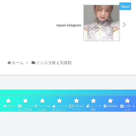
repost-instagram
ホーム
インスタ映え写真館
スポンサーリンク
Home
インスタ
インスタ映
インスタ
写真加工
インスタ
利用規約
お問い合
映え写真館
えSpot
映えのコツ
アプリ
用語
わせ
Home
インスタ映え写真館