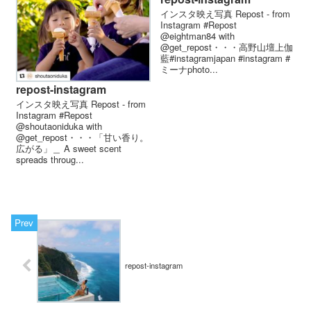
インスタ映え写真 Repost - from
Instagram #Repost
@eightman84 with
@get_repost・・・高野山壇上伽
藍#instagramjapan #instagram #
ミーナphoto...
repost-instagram
インスタ映え写真 Repost - from
Instagram #Repost
@shoutaoniduka with
@get_repost・・・「甘い香り。
広がる」＿ A sweet scent
spreads throug...
repost-instagram