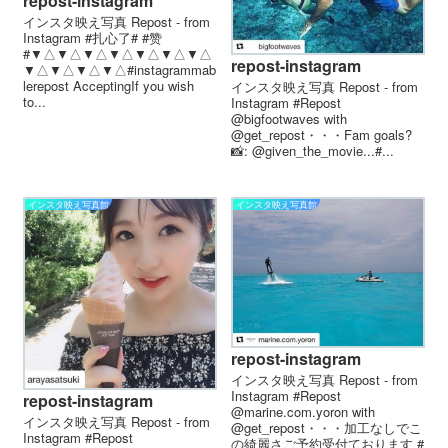
repost-instagram
インスタ映え写真 Repost - from
Instagram #扎心了# #赞
# ▼△▼△▼△▼△▼△▼△▼△
repost-instagram
▼△▼△▼△▼△ #instagrammab
le repost Accepting If you wish
インスタ映え写真 Repost - from
to...
Instagram #Repost
@bigfootwaves with
@get_repost・・・Fam goals?
📸: @given_the_movie...#...
インスタ映え写真館
インスタ映え写真館
repost-instagram
インスタ映え写真 Repost - from
Instagram #Repost
repost-instagram
@marine.com.yoron with
インスタ映え写真 Repost - from
@get_repost・・・加工なしでこ
Instagram #Repost
の綺麗さご予約受付ております️ #