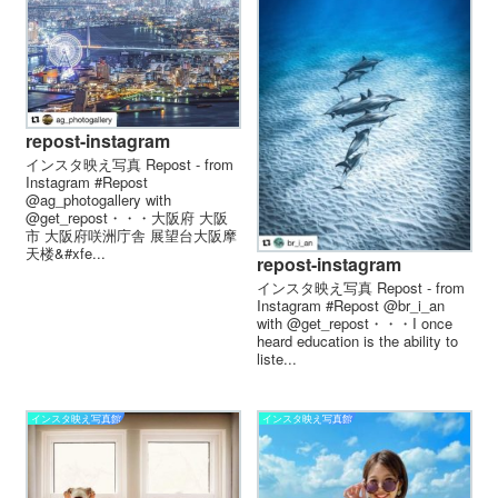
repost-instagram
インスタ映え写真 Repost - from
Instagram #Repost
@ag_photogallery with
@get_repost・・・大阪府 大阪
市 大阪府咲洲庁舎 展望台︎️大阪摩
天楼&#xfe...
repost-instagram
インスタ映え写真 Repost - from
Instagram #Repost @br_i_an
with @get_repost・・・I once
heard education is the ability to
liste...
インスタ映え写真館
インスタ映え写真館