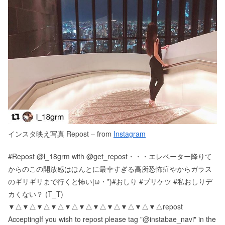
インスタ映え写真 Repost – from
Instagram
#Repost @l_18grm with @get_repost・・・ㅤㅤエレベーター降りて
からのこの開放感はほんとに最幸すぎる️ㅤ高所恐怖症やからガラス
のギリギリまで行くと怖い|ω・*)ㅤㅤ#おしり #プリケツ #私おしりデ
カくない？ (T_T)ㅤ
▼△▼△▼△▼△▼△▼△▼△▼△▼△▼△▼△ repost
Accepting If you wish to repost please tag "@instabae_navi" in the