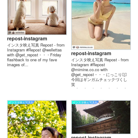
repost-instagram
インスタ映え写真 Repost - from
Instagram #Repost @wellettas
repost-instagram
with @get_repost・・・Friday
インスタ映え写真 Repost - from
flashback to one of my fave
Instagram #Repost
images of...
@mimine.co.co with
@get_repost・・・にっこり⠉̮⃝︎︎
今回はギンガムチェックづくし
笑
▼△▼△▼△▼△▼△▼△▼△
▼△...
インスタ映え写真館
インスタ映え写真館
repost-instagram