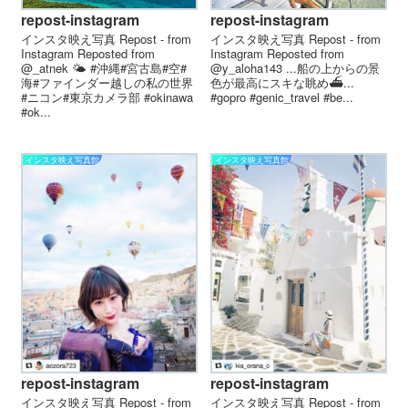
repost-instagram
repost-instagram
インスタ映え写真 Repost - from
インスタ映え写真 Repost - from
Instagram Reposted from
Instagram Reposted from
@_atnek 🌤 #沖縄#宮古島#空#
@y_aloha143 ...船の上からの景
海#ファインダー越しの私の世界
色が最高にスキな眺め⛴...
#ニコン#東京カメラ部 #okinawa
#gopro #genic_travel #be...
#ok...
インスタ映え写真館
インスタ映え写真館
repost-instagram
repost-instagram
インスタ映え写真 Repost - from
インスタ映え写真 Repost - from