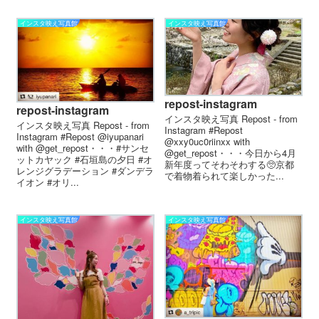
インスタ映え写真館
インスタ映え写真館
repost-instagram
repost-instagram
インスタ映え写真 Repost - from
インスタ映え写真 Repost - from
Instagram #Repost
Instagram #Repost @iyupanari
@xxy0uc0riinxx with
with @get_repost・・・#サンセ
@get_repost・・・今日から4月
ットカヤック #石垣島の夕日 #オ
新年度ってそわそわする🥺京都
レンジグラデーション #ダンデラ
で着物着られて楽しかった...
イオン #オリ...
インスタ映え写真館
インスタ映え写真館