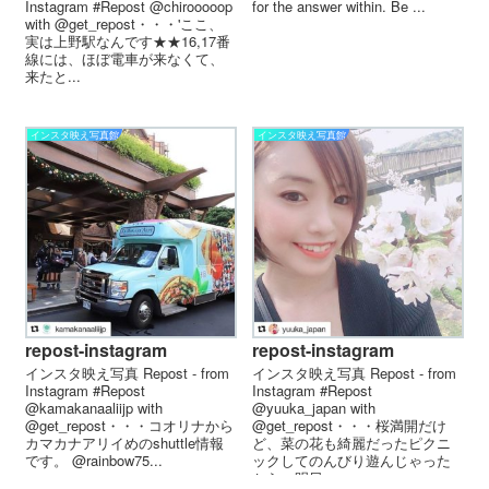
for the answer within. Be ...
Instagram #Repost @chirooooop
with @get_repost・・・'ここ、
実は上野駅なんです★★16,17番
線には、ほぼ電車が来なくて、
来たと...
インスタ映え写真館
インスタ映え写真館
repost-instagram
repost-instagram
インスタ映え写真 Repost - from
インスタ映え写真 Repost - from
Instagram #Repost
Instagram #Repost
@kamakanaaliijp with
@yuuka_japan with
@get_repost・・・コオリナから
@get_repost・・・桜満開だけ
カマカナアリイめのshuttle情報
ど、 菜の花も綺麗だった ピクニ
です。 @rainbow75...
ックしてのんびり遊んじゃった
から、 明日...