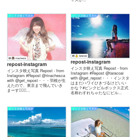
インスタ映え写真館
インスタ映え写真館
repost-instagram
repost-instagram
インスタ映え写真 Repost - from
インスタ映え写真 Repost - from
Instagram #Repost @taracoai
Instagram #Repost @rinachesca
with @get_repost・・・インスタ
with @get_repost・・・羽根が生
はまだハワイひきづるけどいい
えたので、 東京まで飛んでいき
かな？#ピンクピルボックス正式
まーす！🏻🌤 ...
名称わすれちゃたなにピル...
インスタ映え写真館
インスタ映え写真館