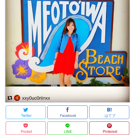
Twitter
Facebook
はてブ
Pocket
LINE
Pinterest