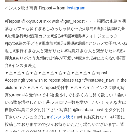
インスタ映え写真 Repost – from
Instagram
#Repost @xxy0uc0riinxx with @get_repost・・・福岡の糸島お洒
落なカフェも多すぎるしめっちゃ良かった️#糸島#博多#福岡#九州
#九州旅行#お洒落カフェ#巡る#陶芸#素敵#フォトジェニック
#joytb#島の子ども#電車旅#満足#睡眠#爆眠#デジカメ女子#いいね
返し#旅行すきな人と繋がりたい#写真好きな人と繋がりたい#旅#
弾丸#ありがとう九州#九州弁が可愛い#癒される#止まらない関西
弁#インスタ映え
▼△▼△▼△▼△▼△▼△▼△▼△▼△▼△▼△ repost
Accepting If you wish to repost please tag "@instabae_navi" in the
picture. ▼△▼△▼△ repost受付中 ▼△▼△▼△ インスタ映え写
真のrepostを受付中です🤗 🏝少しでも多く方に見て欲しい！ 🏝い
いね数を増やしたい！ 🏝フォロワー数を増やしたい！ そんな方は
自慢の写真にタグ付け下さい 写真に @instabae_navi をタグ付け
下さい️ ハッシュタグに #
インスタ映え
navi もお忘れなく ️ ※順番に
投稿しておりますので少々お待ちいただく場合がございます。 皆
さまからのタグ付けをお待ちしております http://instabae-