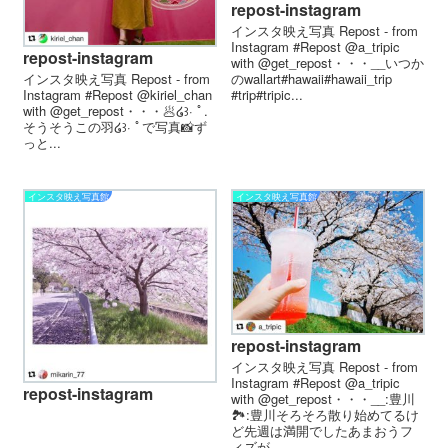
repost-instagram
インスタ映え写真 Repost - from
Instagram #Repost @a_tripic
repost-instagram
with @get_repost・・・__いつか
のwallart#hawaii#hawaii_trip
インスタ映え写真 Repost - from
#trip#tripic...
Instagram #Repost @kiriel_chan
with @get_repost・・・🥟໒꒱· ﾟ.
そうそうこの羽໒꒱· ﾟで写真📸ず
っと...
インスタ映え写真館
インスタ映え写真館
repost-instagram
インスタ映え写真 Repost - from
Instagram #Repost @a_tripic
repost-instagram
with @get_repost・・・__:豊川
🏞:豊川そろそろ散り始めてるけ
ど先週は満開でしたあまおうフ
ィズが...